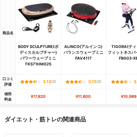
商品名
BODY SCULPTURE(ボ
ALINCO(アルインコ)
TIGORA(テ
ディスカルプチャー)
バランスウェーブミニ
フィットネスバイ
パワーウェーブミニ
FAV4117
FB003-X
TKS71HM025
口コミ
3.13
(2)
3.15
(2)
3
評価
値段
¥17,820
¥11,800
¥10,989
料金
ダイエット・筋トレの関連商品