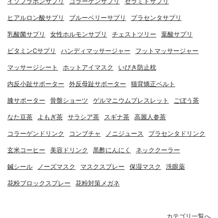
イソフラボンサプリ
コラーゲンサプリ
セラミドサプリ
ヒアルロン酸サプリ
ブルーベリーサプリ
プラセンタサプリ
乳酸菌サプリ
女性ホルモンサプリ
チェストツリー
葉酸サプリ
ビタミンCサプリ
ハンディマッサージャー
フットマッサージャー
マッサージシート
ホットアイマスク
いびき防止枕
内反小趾サポーター
外反母趾サポーター
猫背矯正ベルト
膝サポーター
骨盤ショーツ
ゲルマニウムブレスレット
ごぼう茶
なた豆茶
よもぎ茶
サラシア茶
スギナ茶
高麗人参茶
コラーゲンドリンク
コンブチャ
ノニジュース
プラセンタドリンク
玄米コーヒー
美容ドリンク
黒酢にんにく
ネッククーラー
鍼シール
ノーズマスク
マスクスプレー
保湿マスク
洗眼薬
花粉ブロックスプレー
花粉対策メガネ
カテゴリ一覧へ