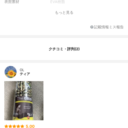
表面素材
EVA樹脂
重さ
604g
もっと見る
その他の特徴
-
記載情報ミス報告
クチコミ・評判(2)
OL
ティア
5.00