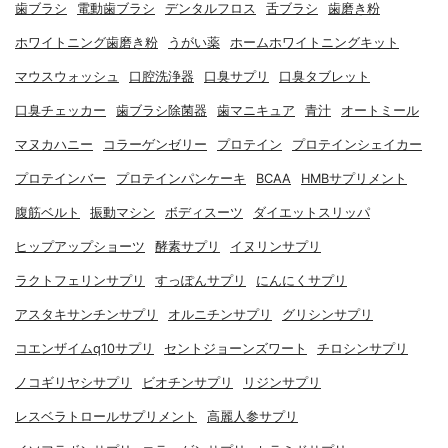
歯ブラシ
電動歯ブラシ
デンタルフロス
舌ブラシ
歯磨き粉
ホワイトニング歯磨き粉
うがい薬
ホームホワイトニングキット
マウスウォッシュ
口腔洗浄器
口臭サプリ
口臭タブレット
口臭チェッカー
歯ブラシ除菌器
歯マニキュア
青汁
オートミール
マヌカハニー
コラーゲンゼリー
プロテイン
プロテインシェイカー
プロテインバー
プロテインパンケーキ
BCAA
HMBサプリメント
腹筋ベルト
振動マシン
ボディスーツ
ダイエットスリッパ
ヒップアップショーツ
酵素サプリ
イヌリンサプリ
ラクトフェリンサプリ
すっぽんサプリ
にんにくサプリ
アスタキサンチンサプリ
オルニチンサプリ
グリシンサプリ
コエンザイムq10サプリ
セントジョーンズワート
チロシンサプリ
ノコギリヤシサプリ
ビオチンサプリ
リジンサプリ
レスベラトロールサプリメント
高麗人参サプリ