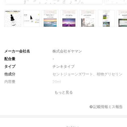
メーカー会社名
株式会社ギヤマン
配合量
-
タイプ
チンキタイプ
他成分
セントジョーンズワート、植物グリセリン
内容量
20ml
1日あたりの摂取量（目安）
20～40滴
もっと見る
記載情報ミス報告