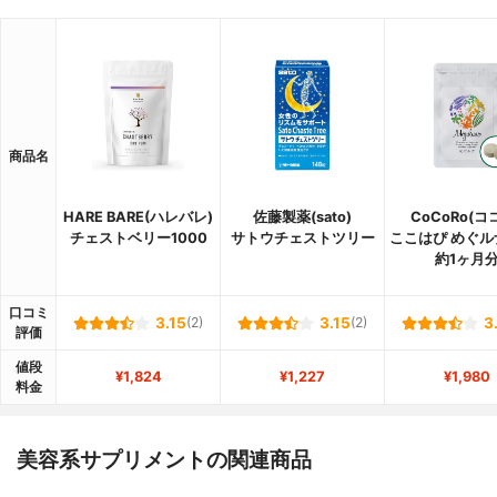
商品名
HARE BARE(ハレバレ)
佐藤製薬(sato)
CoCoRo(コ
チェストベリー1000
サトウチェストツリー
ここはぴ めぐルナ
約1ヶ月
口コミ
3.15
(2)
3.15
(2)
3
評価
値段
¥1,824
¥1,227
¥1,980
料金
美容系サプリメントの関連商品