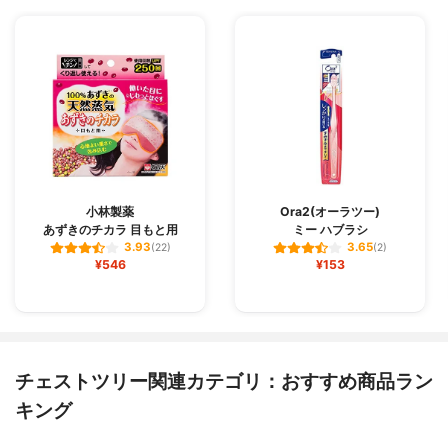
小林製薬
Ora2(オーラツー)
あずきのチカラ 目もと用
ミー ハブラシ
3.93
3.65
(22)
(2)
¥546
¥153
チェストツリー関連カテゴリ：おすすめ商品ラン
キング