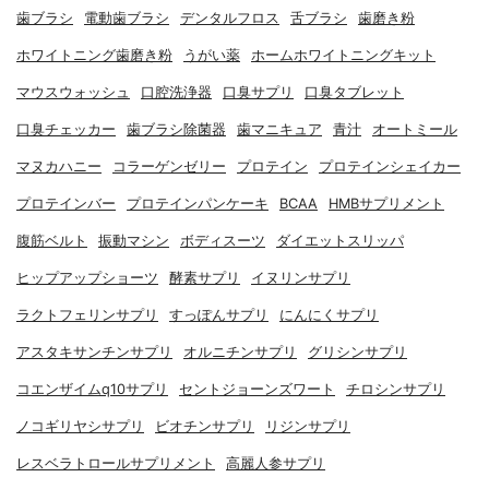
歯ブラシ
電動歯ブラシ
デンタルフロス
舌ブラシ
歯磨き粉
ホワイトニング歯磨き粉
うがい薬
ホームホワイトニングキット
マウスウォッシュ
口腔洗浄器
口臭サプリ
口臭タブレット
口臭チェッカー
歯ブラシ除菌器
歯マニキュア
青汁
オートミール
マヌカハニー
コラーゲンゼリー
プロテイン
プロテインシェイカー
プロテインバー
プロテインパンケーキ
BCAA
HMBサプリメント
腹筋ベルト
振動マシン
ボディスーツ
ダイエットスリッパ
ヒップアップショーツ
酵素サプリ
イヌリンサプリ
ラクトフェリンサプリ
すっぽんサプリ
にんにくサプリ
アスタキサンチンサプリ
オルニチンサプリ
グリシンサプリ
コエンザイムq10サプリ
セントジョーンズワート
チロシンサプリ
ノコギリヤシサプリ
ビオチンサプリ
リジンサプリ
レスベラトロールサプリメント
高麗人参サプリ