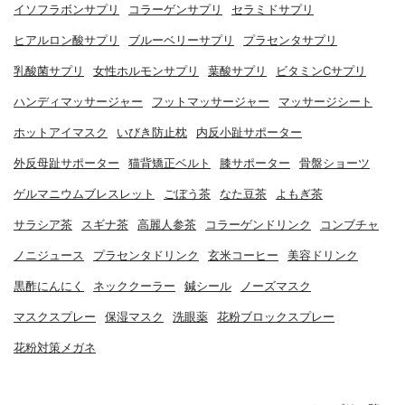
イソフラボンサプリ
コラーゲンサプリ
セラミドサプリ
ヒアルロン酸サプリ
ブルーベリーサプリ
プラセンタサプリ
乳酸菌サプリ
女性ホルモンサプリ
葉酸サプリ
ビタミンCサプリ
ハンディマッサージャー
フットマッサージャー
マッサージシート
ホットアイマスク
いびき防止枕
内反小趾サポーター
外反母趾サポーター
猫背矯正ベルト
膝サポーター
骨盤ショーツ
ゲルマニウムブレスレット
ごぼう茶
なた豆茶
よもぎ茶
サラシア茶
スギナ茶
高麗人参茶
コラーゲンドリンク
コンブチャ
ノニジュース
プラセンタドリンク
玄米コーヒー
美容ドリンク
黒酢にんにく
ネッククーラー
鍼シール
ノーズマスク
マスクスプレー
保湿マスク
洗眼薬
花粉ブロックスプレー
花粉対策メガネ