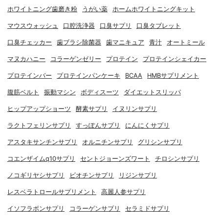
ホワイトニング歯磨き粉
うがい薬
ホームホワイトニングキット
マウスウォッシュ
口腔洗浄器
口臭サプリ
口臭タブレット
口臭チェッカー
歯ブラシ除菌器
歯マニキュア
青汁
オートミール
マヌカハニー
コラーゲンゼリー
プロテイン
プロテインシェイカー
プロテインバー
プロテインパンケーキ
BCAA
HMBサプリメント
腹筋ベルト
振動マシン
ボディスーツ
ダイエットスリッパ
ヒップアップショーツ
酵素サプリ
イヌリンサプリ
ラクトフェリンサプリ
すっぽんサプリ
にんにくサプリ
アスタキサンチンサプリ
オルニチンサプリ
グリシンサプリ
コエンザイムq10サプリ
セントジョーンズワート
チロシンサプリ
ノコギリヤシサプリ
ビオチンサプリ
リジンサプリ
レスベラトロールサプリメント
高麗人参サプリ
イソフラボンサプリ
コラーゲンサプリ
セラミドサプリ