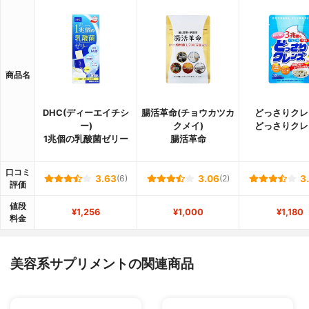
商品名
DHC(ディーエイチシ
腸活革命(チョウカツカ
どっさりクレ
ー)
クメイ)
どっさりクレ
1兆個の乳酸菌ゼリー
腸活革命
口コミ
3.63
(6)
3.06
(2)
3
評価
値段
¥1,256
¥1,000
¥1,180
料金
美容系サプリメントの関連商品