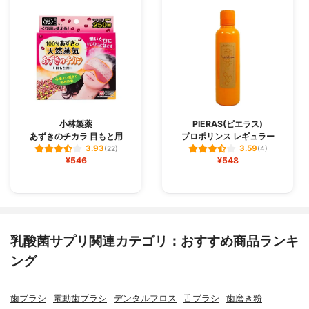
小林製薬
PIERAS(ピエラス)
あずきのチカラ 目もと用
プロポリンス レギュラー
3.93
3.59
(22)
(4)
¥546
¥548
乳酸菌サプリ関連カテゴリ：おすすめ商品ランキ
ング
歯ブラシ
電動歯ブラシ
デンタルフロス
舌ブラシ
歯磨き粉