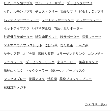
ヒアルロン酸サプリ
ブルーベリーサプリ
プラセンタサプリ
女性ホルモンサプリ
チェストツリー
葉酸サプリ
ビタミンCサプリ
ハンディマッサージャー
フットマッサージャー
マッサージシート
ホットアイマスク
いびき防止枕
内反小趾サポーター
外反母趾サポーター
猫背矯正ベルト
膝サポーター
骨盤ショーツ
ゲルマニウムブレスレット
ごぼう茶
なた豆茶
よもぎ茶
サラシア茶
スギナ茶
高麗人参茶
コラーゲンドリンク
コンブチャ
ノニジュース
プラセンタドリンク
玄米コーヒー
美容ドリンク
黒酢にんにく
ネッククーラー
鍼シール
ノーズマスク
マスクスプレー
保湿マスク
洗眼薬
花粉ブロックスプレー
花粉対策メガネ
カテゴリ一覧へ