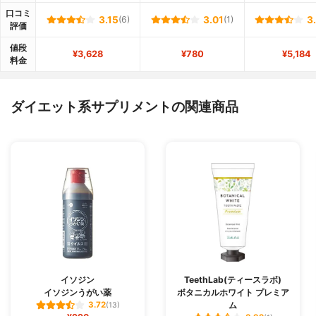
口コミ
3.15
(6)
3.01
(1)
3
評価
値段
¥3,628
¥780
¥5,184
料金
ダイエット系サプリメントの関連商品
イソジン
TeethLab(ティースラボ)
イソジンうがい薬
ボタニカルホワイト プレミア
ム
3.72
(13)