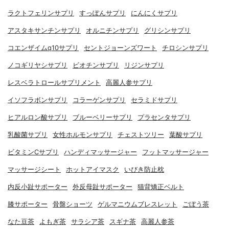
ラクトフェリンサプリ
すっぽんサプリ
にんにくサプリ
アスタキサンチンサプリ
オルニチンサプリ
グリシンサプリ
コエンザイムq10サプリ
セントジョーンズワート
チロシンサプリ
ノコギリヤシサプリ
ビオチンサプリ
リジンサプリ
レスベラトロールサプリメント
高麗人参サプリ
イソフラボンサプリ
コラーゲンサプリ
セラミドサプリ
ヒアルロン酸サプリ
ブルーベリーサプリ
プラセンタサプリ
乳酸菌サプリ
女性ホルモンサプリ
チェストツリー
葉酸サプリ
ビタミンCサプリ
ハンディマッサージャー
フットマッサージャー
マッサージシート
ホットアイマスク
いびき防止枕
内反小趾サポーター
外反母趾サポーター
猫背矯正ベルト
膝サポーター
骨盤ショーツ
ゲルマニウムブレスレット
ごぼう茶
なた豆茶
よもぎ茶
サラシア茶
スギナ茶
高麗人参茶