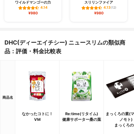
ワイルドマンゴーの力
スリリンファイア
4.14
4.13
(12)
¥980
¥980
DHC(ディーエイチシー) ニュースリムの類似商
品：評価・料金比較表
商品名
なかったコトに！
Re:time(リタイム)
まっくろの素(
VM
健康サポーター桑の葉
ノモト)
まっくろの