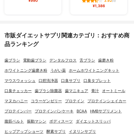
¥990
3.92
(1)
¥1,386
市販ダイエットサプリ関連カテゴリ：おすすめ商
品ランキング
歯ブラシ
電動歯ブラシ
デンタルフロス
舌ブラシ
歯磨き粉
ホワイトニング歯磨き粉
うがい薬
ホームホワイトニングキット
マウスウォッシュ
口腔洗浄器
口臭サプリ
口臭タブレット
口臭チェッカー
歯ブラシ除菌器
歯マニキュア
青汁
オートミール
マヌカハニー
コラーゲンゼリー
プロテイン
プロテインシェイカー
プロテインバー
プロテインパンケーキ
BCAA
HMBサプリメント
腹筋ベルト
振動マシン
ボディスーツ
ダイエットスリッパ
ヒップアップショーツ
酵素サプリ
イヌリンサプリ