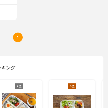
1
ンキング
2位
3位