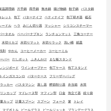
保温調理鍋
片手鍋
両手鍋
無水鍋
揚げ物鍋
餃子鍋
パスタ鍋
キレット
包丁
バターナイフ
ペティナイフ
包丁研ぎ器
砥石
レードル
ヘラ
みじん切り器
マッシャー
シリコンスチーマー
パータオル
ペーパーナプキン
ランチョンマット
三角コーナー
水切りカゴ
水切りマット
水切りラック
洗い桶
紙皿
洗剤
やかん
コーヒーメーカー
コーヒーミル
ーバー
だしポット
ふきんかけ
まな板スタンド
レンジボード
ワインオープナー
包丁ケース
包丁スタンド
トインガスコンロ
バターケース
フリーザーバッグ
ラッカー
パスタマシン
蒸し器
鰹節削り器
弁当箱
水筒
リンカップ
マドレーヌ型
マフィン型
口金
泡立て器
絞り袋
量カップ
計量スプーン
スプーン
フォーク
箸
トレイ
マグボトル
ビールグラス
ビールジョッキ
ブランデーグラス