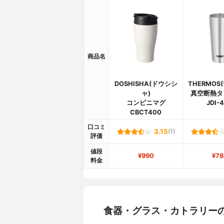
商品名
DOSHISHA(ドウシシ
THERMOS
ャ)
真空断熱タ
コンビニマグ
JDI-
CBCT400
口コミ
3.15
(1)
評価
値段
¥990
¥78
料金
食器・グラス・カトラリー