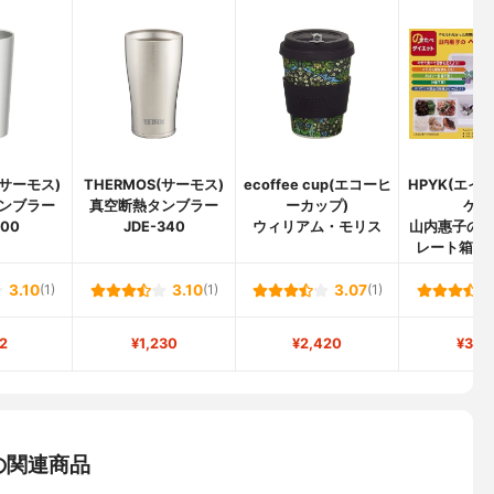
(サーモス)
THERMOS(サーモス)
ecoffee cup(エコーヒ
HPYK(エイ
ンブラー
真空断熱タンブラー
ーカップ)
ケイ
400
JDE-340
ウィリアム・モリス
山内惠子の
レート箱入
3.10
(1)
3.10
(1)
3.07
(1)
2
¥1,230
¥2,420
¥3,6
の関連商品