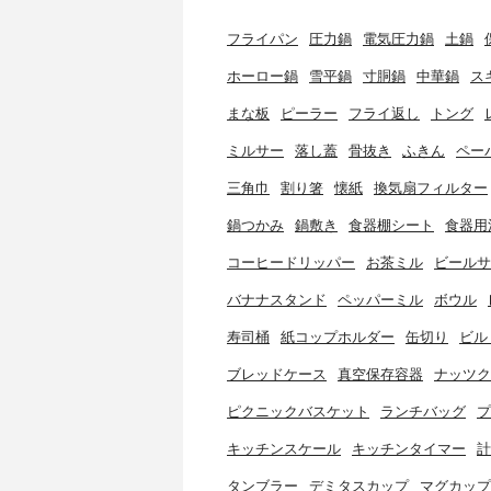
フライパン
圧力鍋
電気圧力鍋
土鍋
ホーロー鍋
雪平鍋
寸胴鍋
中華鍋
ス
まな板
ピーラー
フライ返し
トング
ミルサー
落し蓋
骨抜き
ふきん
ペー
三角巾
割り箸
懐紙
換気扇フィルター
鍋つかみ
鍋敷き
食器棚シート
食器用
コーヒードリッパー
お茶ミル
ビールサ
バナナスタンド
ペッパーミル
ボウル
寿司桶
紙コップホルダー
缶切り
ビル
ブレッドケース
真空保存容器
ナッツク
ピクニックバスケット
ランチバッグ
プ
キッチンスケール
キッチンタイマー
計
タンブラー
デミタスカップ
マグカップ