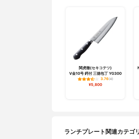
関虎徹(セキコテツ)
V金10号 鍔付 三徳包丁 YG300
3.76
(4)
¥5,800
ランチプレート関連カテゴ