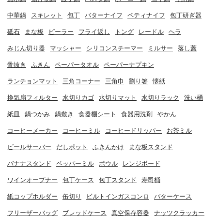
中華鍋
スキレット
包丁
バターナイフ
ペティナイフ
包丁研ぎ器
砥石
まな板
ピーラー
フライ返し
トング
レードル
ヘラ
みじん切り器
マッシャー
シリコンスチーマー
ミルサー
落し蓋
骨抜き
ふきん
ペーパータオル
ペーパーナプキン
ランチョンマット
三角コーナー
三角巾
割り箸
懐紙
換気扇フィルター
水切りカゴ
水切りマット
水切りラック
洗い桶
紙皿
鍋つかみ
鍋敷き
食器棚シート
食器用洗剤
やかん
コーヒーメーカー
コーヒーミル
コーヒードリッパー
お茶ミル
ビールサーバー
だしポット
ふきんかけ
まな板スタンド
バナナスタンド
ペッパーミル
ボウル
レンジボード
ワインオープナー
包丁ケース
包丁スタンド
寿司桶
紙コップホルダー
缶切り
ビルトインガスコンロ
バターケース
フリーザーバッグ
ブレッドケース
真空保存容器
ナッツクラッカー