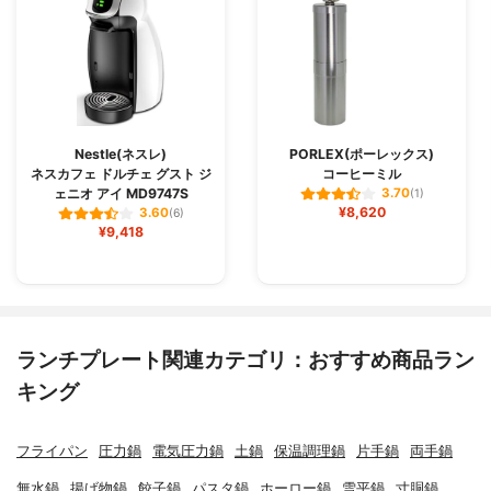
Nestle(ネスレ)
PORLEX(ポーレックス)
ネスカフェ ドルチェ グスト ジ
コーヒーミル
ェニオ アイ MD9747S
3.70
(1)
¥8,620
3.60
(6)
¥9,418
ランチプレート関連カテゴリ：おすすめ商品ラン
キング
フライパン
圧力鍋
電気圧力鍋
土鍋
保温調理鍋
片手鍋
両手鍋
無水鍋
揚げ物鍋
餃子鍋
パスタ鍋
ホーロー鍋
雪平鍋
寸胴鍋