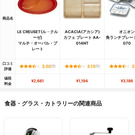
商品名
LE CREUSET(ル・クル
ACACIA(アカシア)
オニオン
ーゼ)
カフェ プレート AA-
角ランチプレート 
マルチ・オーバル・プ
014NT
070
レート
口コミ
3.02
(1)
3.15
(1)
3
評価
値段
¥2,681
¥1,194
¥3,186
料金
食器・グラス・カトラリーの関連商品