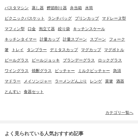
パスタマシン
蒸し器
鰹節削り器
弁当箱
水筒
ピクニックバスケット
ランチバッグ
プリンカップ
マドレーヌ型
マフィン型
口金
泡立て器
絞り袋
キッチンスケール
キッチンタイマー
計量カップ
計量スプーン
スプーン
フォーク
箸
トレイ
タンブラー
デミタスカップ
マグカップ
マグボトル
ビールグラス
ビールジョッキ
ブランデーグラス
ロックグラス
ワイングラス
焼酎グラス
ピッチャー
ミルクピッチャー
急須
マドラー
メイソンジャー
ラーメンどんぶり
レンゲ
菜箸
酒器
とんすい
食器セット
カテゴリ一覧へ
よく見られている人気おすすめ記事