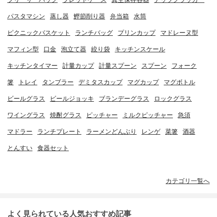
パスタマシン
蒸し器
鰹節削り器
弁当箱
水筒
ピクニックバスケット
ランチバッグ
プリンカップ
マドレーヌ型
マフィン型
口金
泡立て器
絞り袋
キッチンスケール
キッチンタイマー
計量カップ
計量スプーン
スプーン
フォーク
箸
トレイ
タンブラー
デミタスカップ
マグカップ
マグボトル
ビールグラス
ビールジョッキ
ブランデーグラス
ロックグラス
ワイングラス
焼酎グラス
ピッチャー
ミルクピッチャー
急須
マドラー
ランチプレート
ラーメンどんぶり
レンゲ
菜箸
酒器
とんすい
食器セット
カテゴリ一覧へ
よく見られている人気おすすめ記事