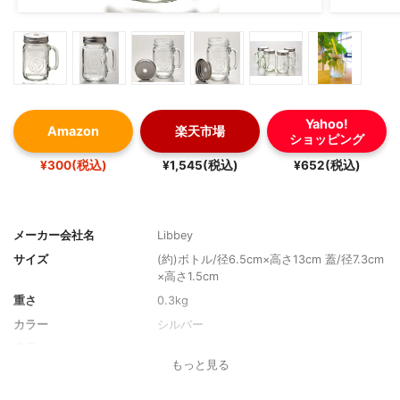
Yahoo!
Amazon
楽天市場
ショッピング
¥300(税込)
¥1,545(税込)
¥652(税込)
メーカー会社名
Libbey
サイズ
(約)ボトル/径6.5cm×高さ13cm 蓋/径7.3cm
×高さ1.5cm
重さ
0.3kg
カラー
シルバー
容量
-
もっと見る
口径
ボトル6.5cm×高 蓋7.3cm
ふたの形
ノーマルタイプ（ストロー用内蓋付き）