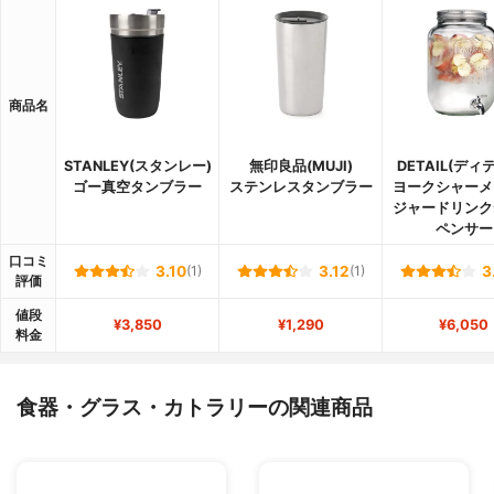
商品名
STANLEY(スタンレー)
無印良品(MUJI)
DETAIL(ディ
ゴー真空タンブラー
ステンレスタンブラー
ヨークシャーメ
ジャードリンク
ペンサー
口コミ
3.10
(1)
3.12
(1)
3
評価
値段
¥3,850
¥1,290
¥6,050
料金
食器・グラス・カトラリーの関連商品