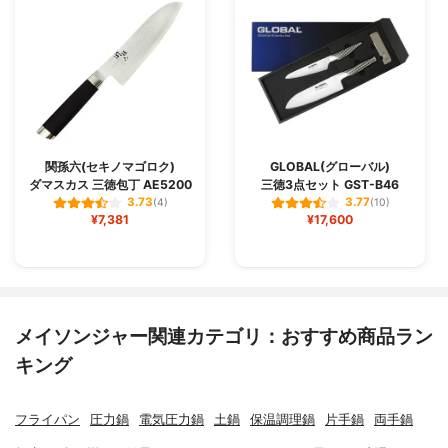
関孫六(セキノマゴロク)
GLOBAL(グローバル)
ダマスカス 三徳包丁 AE5200
三徳3点セット GST-B46
3.73
3.77
(4)
(10)
¥7,381
¥17,600
メイソンジャー関連カテゴリ：おすすめ商品ラン
キング
フライパン
圧力鍋
電気圧力鍋
土鍋
保温調理鍋
片手鍋
両手鍋