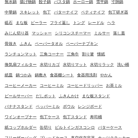
無水鍋
揚げ物鍋
餃子鍋
パスタ鍋
ホーロー鍋
雪平鍋
寸胴鍋
中華鍋
スキレット
包丁
バターナイフ
ペティナイフ
包丁研ぎ器
砥石
まな板
ピーラー
フライ返し
トング
レードル
ヘラ
みじん切り器
マッシャー
シリコンスチーマー
ミルサー
落し蓋
骨抜き
ふきん
ペーパータオル
ペーパーナプキン
ランチョンマット
三角コーナー
三角巾
割り箸
懐紙
換気扇フィルター
水切りカゴ
水切りマット
水切りラック
洗い桶
紙皿
鍋つかみ
鍋敷き
食器棚シート
食器用洗剤
やかん
コーヒーメーカー
コーヒーミル
コーヒードリッパー
お茶ミル
ビールサーバー
だしポット
ふきんかけ
まな板スタンド
バナナスタンド
ペッパーミル
ボウル
レンジボード
ワインオープナー
包丁ケース
包丁スタンド
寿司桶
紙コップホルダー
缶切り
ビルトインガスコンロ
バターケース
フリーザーバッグ
ブレッドケース
真空保存容器
ナッツクラッカー