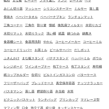
砥石
まな板
ピーラー
フライ返し
トング
レードル
ヘラ
みじん切り器
マッシャー
シリコンスチーマー
ミルサー
落し蓋
骨抜き
ペーパータオル
ペーパーナプキン
ランチョンマット
三角コーナー
三角巾
割り箸
懐紙
換気扇フィルター
水切りカゴ
水切りマット
水切りラック
洗い桶
紙皿
鍋つかみ
鍋敷き
食器棚シート
食器用洗剤
やかん
コーヒーメーカー
コーヒーミル
コーヒードリッパー
お茶ミル
ビールサーバー
だしポット
ふきんかけ
まな板スタンド
バナナスタンド
ペッパーミル
ボウル
レンジボード
ワインオープナー
包丁ケース
包丁スタンド
寿司桶
紙コップホルダー
缶切り
ビルトインガスコンロ
バターケース
フリーザーバッグ
ブレッドケース
真空保存容器
ナッツクラッカー
パスタマシン
蒸し器
鰹節削り器
弁当箱
水筒
ピクニックバスケット
ランチバッグ
プリンカップ
マドレーヌ型
マフィン型
口金
泡立て器
絞り袋
キッチンスケール