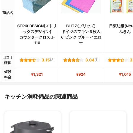
商品名
STRIX DESIGN(ストリ
BLITZ(ブリッズ)
日東紡績(Nitt
ックスデザイン)
ドイツのフキン３枚入
ふきん
カウンタークロス J-
り ピンク ブルー イエロ
116
ー
口コミ
3.15
(3)
3.04
(1)
3
評価
値段
¥1,321
¥924
¥1,015
料金
キッチン消耗備品の関連商品