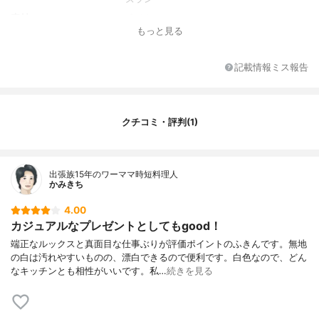
素材
綿100%
もっと見る
枚数
1枚
記載情報ミス報告
クチコミ・評判(1)
出張族15年のワーママ時短料理人
かみきち
4.00
カジュアルなプレゼントとしてもgood！
端正なルックスと真面目な仕事ぶりが評価ポイントのふきんです。無地
の白は汚れやすいものの、漂白できるので便利です。白色なので、どん
なキッチンとも相性がいいです。私…
続きを見る