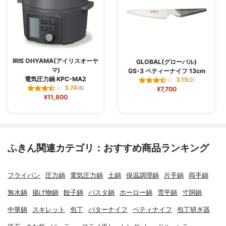
IRIS OHYAMA(アイリスオーヤ
GLOBAL(グローバル)
マ)
GS-3 ペティーナイフ 13cm
電気圧力鍋 KPC-MA2
3.15
(2)
3.74
(6)
¥7,700
¥11,800
ふきん関連カテゴリ：おすすめ商品ランキング
フライパン
圧力鍋
電気圧力鍋
土鍋
保温調理鍋
片手鍋
両手鍋
無水鍋
揚げ物鍋
餃子鍋
パスタ鍋
ホーロー鍋
雪平鍋
寸胴鍋
中華鍋
スキレット
包丁
バターナイフ
ペティナイフ
包丁研ぎ器