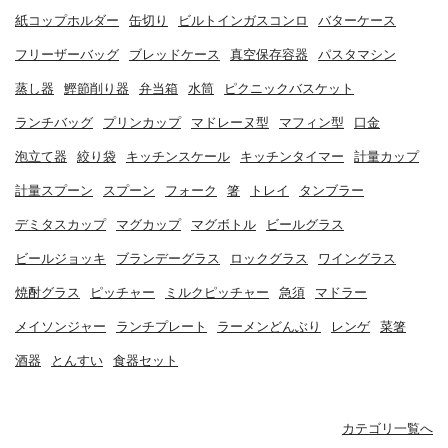
紙コップホルダー
缶切り
ビルトインガスコンロ
バターケース
フリーザーバッグ
ブレッドケース
真空保存容器
パスタマシン
蒸し器
鰹節削り器
弁当箱
水筒
ピクニックバスケット
ランチバッグ
プリンカップ
マドレーヌ型
マフィン型
口金
泡立て器
絞り袋
キッチンスケール
キッチンタイマー
計量カップ
計量スプーン
スプーン
フォーク
箸
トレイ
タンブラー
デミタスカップ
マグカップ
マグボトル
ビールグラス
ビールジョッキ
ブランデーグラス
ロックグラス
ワイングラス
焼酎グラス
ピッチャー
ミルクピッチャー
急須
マドラー
メイソンジャー
ランチプレート
ラーメンどんぶり
レンゲ
菜箸
酒器
とんすい
食器セット
カテゴリ一覧へ