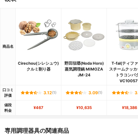
商品名
Cirechou(シレシュウ)
野田琺瑯(Noda Horo)
T-fal(ティフ
クルミ割り器
蒸気調理鍋 MIMOZA
スチームクッカ
JM-24
トラコンパ
VC10057
口コミ
3.12
(1)
3.09
(1)
3
評価
値段
¥467
¥10,635
¥18,386
料金
専用調理器具の関連商品