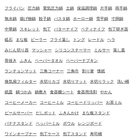
フライパン
圧力鍋
電気圧力鍋
土鍋
保温調理鍋
片手鍋
両手鍋
無水鍋
揚げ物鍋
餃子鍋
パスタ鍋
ホーロー鍋
雪平鍋
寸胴鍋
中華鍋
スキレット
包丁
バターナイフ
ペティナイフ
包丁研ぎ器
砥石
まな板
ピーラー
フライ返し
トング
レードル
ヘラ
みじん切り器
マッシャー
シリコンスチーマー
ミルサー
落し蓋
骨抜き
ふきん
ペーパータオル
ペーパーナプキン
ランチョンマット
三角コーナー
三角巾
割り箸
懐紙
換気扇フィルター
水切りカゴ
水切りマット
水切りラック
洗い桶
紙皿
鍋つかみ
鍋敷き
食器棚シート
食器用洗剤
やかん
コーヒーメーカー
コーヒーミル
コーヒードリッパー
お茶ミル
ビールサーバー
だしポット
ふきんかけ
まな板スタンド
バナナスタンド
ペッパーミル
ボウル
レンジボード
ワインオープナー
包丁ケース
包丁スタンド
寿司桶