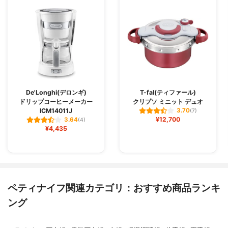
De'Longhi(デロンギ)
T-fal(ティファール)
ドリップコーヒーメーカー
クリプソ ミニット デュオ
ICM14011J
3.70
(7)
¥12,700
3.64
(4)
¥4,435
ペティナイフ関連カテゴリ：おすすめ商品ランキ
ング