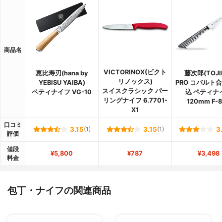
商品名
VICTORINOX(ビクト
恵比寿刃(hana by
藤次郎(TOJI
リノックス)
YEBISU YAIBA)
PRO コバルト
スイスクラシック パー
ペティナイフ VG-10
込 ペティナ
リングナイフ 6.7701-
120mm F-
X1
口コミ
3.15
(1)
3.15
(1)
3
評価
値段
¥5,800
¥787
¥3,498
料金
包丁・ナイフの関連商品