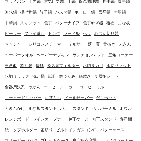
フライパン
圧力鍋
電気圧力鍋
土鍋
保温調理鍋
片手鍋
両手鍋
無水鍋
揚げ物鍋
餃子鍋
パスタ鍋
ホーロー鍋
雪平鍋
寸胴鍋
中華鍋
スキレット
包丁
バターナイフ
包丁研ぎ器
砥石
まな板
ピーラー
フライ返し
トング
レードル
ヘラ
みじん切り器
マッシャー
シリコンスチーマー
ミルサー
落し蓋
骨抜き
ふきん
ペーパータオル
ペーパーナプキン
ランチョンマット
三角コーナー
三角巾
割り箸
懐紙
換気扇フィルター
水切りカゴ
水切りマット
水切りラック
洗い桶
紙皿
鍋つかみ
鍋敷き
食器棚シート
食器用洗剤
やかん
コーヒーメーカー
コーヒーミル
コーヒードリッパー
お茶ミル
ビールサーバー
だしポット
ふきんかけ
まな板スタンド
バナナスタンド
ペッパーミル
ボウル
レンジボード
ワインオープナー
包丁ケース
包丁スタンド
寿司桶
紙コップホルダー
缶切り
ビルトインガスコンロ
バターケース
フリーザーバッグ
ブレッドケース
真空保存容器
ナッツクラッカー