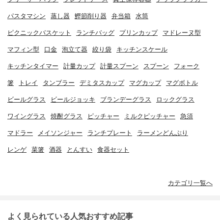
パスタマシン
蒸し器
鰹節削り器
弁当箱
水筒
ピクニックバスケット
ランチバッグ
プリンカップ
マドレーヌ型
マフィン型
口金
泡立て器
絞り袋
キッチンスケール
キッチンタイマー
計量カップ
計量スプーン
スプーン
フォーク
箸
トレイ
タンブラー
デミタスカップ
マグカップ
マグボトル
ビールグラス
ビールジョッキ
ブランデーグラス
ロックグラス
ワイングラス
焼酎グラス
ピッチャー
ミルクピッチャー
急須
マドラー
メイソンジャー
ランチプレート
ラーメンどんぶり
レンゲ
菜箸
酒器
とんすい
食器セット
カテゴリ一覧へ
よく見られている人気おすすめ記事