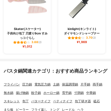
Skater(スケーター)
kinlight(キンライト)
子供向け包丁 刃渡り9cm すみ
ダイヤモンドシャープナー
っコぐらし
3.70
(2)
¥1,969
3.68
(2)
¥1,012
パスタ鍋関連カテゴリ：おすすめ商品ランキング
フライパン
圧力鍋
電気圧力鍋
土鍋
保温調理鍋
片手鍋
両手鍋
無水鍋
揚げ物鍋
餃子鍋
ホーロー鍋
雪平鍋
寸胴鍋
中華鍋
スキレット
包丁
バターナイフ
ペティナイフ
包丁研ぎ器
砥石
まな板
ピーラー
フライ返し
トング
レードル
ヘラ