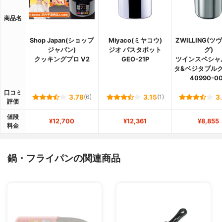
商品名
Shop Japan(ショップ
Miyaco(ミヤコウ)
ZWILLING(
ジャパン)
ジオ パスタポット
グ)
クッキングプロ V2
GEO-21P
ツインスペシャ
タ&ベジタブル
40990-0
口コミ
3.78
(6)
3.15
(1)
3
評価
値段
¥12,700
¥12,361
¥8,855
料金
鍋・フライパンの関連商品