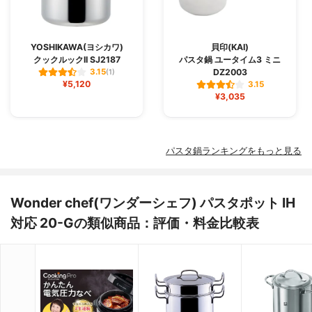
YOSHIKAWA(ヨシカワ)
貝印(KAI)
クックルックII SJ2187
パスタ鍋 ユータイム3 ミニ
DZ2003
3.15
(1)
¥5,120
3.15
¥3,035
パスタ鍋ランキングをもっと見る
Wonder chef(ワンダーシェフ) パスタポット IH
対応 20-Gの類似商品：評価・料金比較表