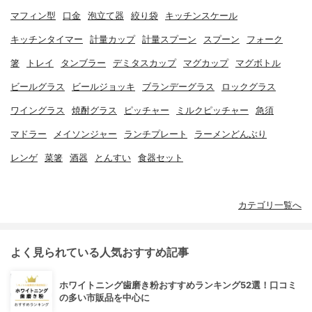
マフィン型
口金
泡立て器
絞り袋
キッチンスケール
キッチンタイマー
計量カップ
計量スプーン
スプーン
フォーク
箸
トレイ
タンブラー
デミタスカップ
マグカップ
マグボトル
ビールグラス
ビールジョッキ
ブランデーグラス
ロックグラス
ワイングラス
焼酎グラス
ピッチャー
ミルクピッチャー
急須
マドラー
メイソンジャー
ランチプレート
ラーメンどんぶり
レンゲ
菜箸
酒器
とんすい
食器セット
カテゴリ一覧へ
よく見られている人気おすすめ記事
ホワイトニング歯磨き粉おすすめランキング52選！口コミ
の多い市販品を中心に