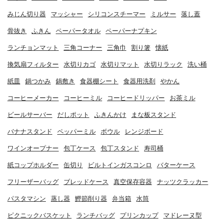
みじん切り器
マッシャー
シリコンスチーマー
ミルサー
落し蓋
骨抜き
ふきん
ペーパータオル
ペーパーナプキン
ランチョンマット
三角コーナー
三角巾
割り箸
懐紙
換気扇フィルター
水切りカゴ
水切りマット
水切りラック
洗い桶
紙皿
鍋つかみ
鍋敷き
食器棚シート
食器用洗剤
やかん
コーヒーメーカー
コーヒーミル
コーヒードリッパー
お茶ミル
ビールサーバー
だしポット
ふきんかけ
まな板スタンド
バナナスタンド
ペッパーミル
ボウル
レンジボード
ワインオープナー
包丁ケース
包丁スタンド
寿司桶
紙コップホルダー
缶切り
ビルトインガスコンロ
バターケース
フリーザーバッグ
ブレッドケース
真空保存容器
ナッツクラッカー
パスタマシン
蒸し器
鰹節削り器
弁当箱
水筒
ピクニックバスケット
ランチバッグ
プリンカップ
マドレーヌ型