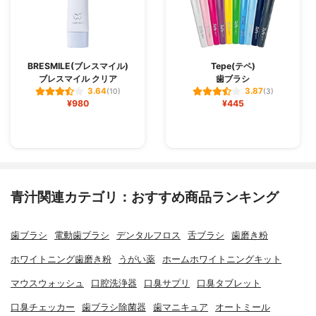
BRESMILE(ブレスマイル)
Tepe(テペ)
ブレスマイル クリア
歯ブラシ
3.64
3.87
(10)
(3)
¥980
¥445
青汁関連カテゴリ：おすすめ商品ランキング
歯ブラシ
電動歯ブラシ
デンタルフロス
舌ブラシ
歯磨き粉
ホワイトニング歯磨き粉
うがい薬
ホームホワイトニングキット
マウスウォッシュ
口腔洗浄器
口臭サプリ
口臭タブレット
口臭チェッカー
歯ブラシ除菌器
歯マニキュア
オートミール