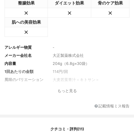
整腸効果
ダイエット効果
骨のケア効果
肌への美容効果
アレルギー物質
-
メーカー会社名
大正製薬株式会社
内容量
204g（6.8g×30袋）
1回あたりの金額
114円/回
風味のバリエーション
大麦若葉青汁＜キトサン＞
セット商品
-
もっと見る
付属品
-
保護機能成分
-
記載情報ミス報告
原材料名
水溶性食物繊維（難消化性デキストリ
ン）、大麦若葉末、抹茶、緑茶抽出物
クチコミ・評判(11)