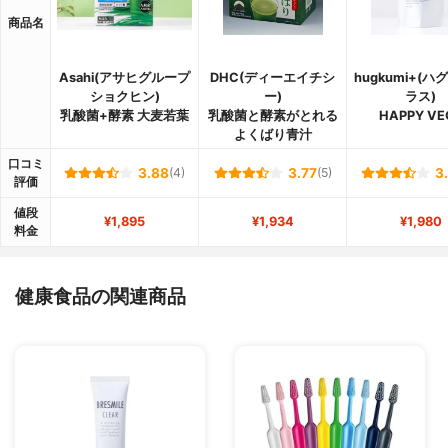
商品名
Asahi(アサヒグループ
DHC(ディーエイチシ
hugkumi+(
ショクヒン)
ー)
ラス)
乳酸菌+酵素 大麦若葉
乳酸菌と酵素がとれる
HAPPY VE
よくばり青汁
口コミ
3.88
(4)
3.77
(5)
3
評価
値段
¥1,895
¥1,934
¥1,980
料金
健康食品の関連商品