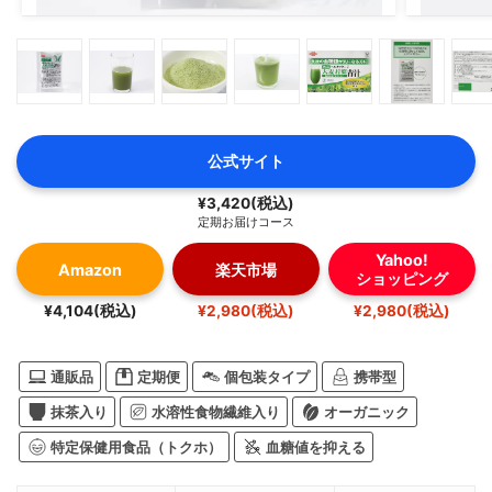
公式サイト
¥3,420(税込)
定期お届けコース
Yahoo!
Amazon
楽天市場
ショッピング
¥4,104(税込)
¥2,980(税込)
¥2,980(税込)
通販品
定期便
個包装タイプ
携帯型
抹茶入り
水溶性食物繊維入り
オーガニック
特定保健用食品（トクホ）
血糖値を抑える