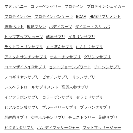
マヌカハニー
コラーゲンゼリー
プロテイン
プロテインシェイカー
プロテインバー
プロテインパンケーキ
BCAA
HMBサプリメント
腹筋ベルト
振動マシン
ボディスーツ
ダイエットスリッパ
ヒップアップショーツ
酵素サプリ
イヌリンサプリ
ラクトフェリンサプリ
すっぽんサプリ
にんにくサプリ
アスタキサンチンサプリ
オルニチンサプリ
グリシンサプリ
コエンザイムq10サプリ
セントジョーンズワート
チロシンサプリ
ノコギリヤシサプリ
ビオチンサプリ
リジンサプリ
レスベラトロールサプリメント
高麗人参サプリ
イソフラボンサプリ
コラーゲンサプリ
セラミドサプリ
ヒアルロン酸サプリ
ブルーベリーサプリ
プラセンタサプリ
乳酸菌サプリ
女性ホルモンサプリ
チェストツリー
葉酸サプリ
ビタミンCサプリ
ハンディマッサージャー
フットマッサージャー