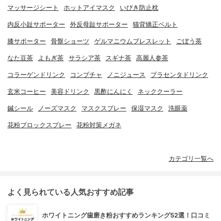
マッサージシート
ホットアイマスク
いびき防止枕
内反小趾サポーター
外反母趾サポーター
猫背矯正ベルト
膝サポーター
骨盤ショーツ
ゲルマニウムブレスレット
ごぼう茶
なた豆茶
よもぎ茶
サラシア茶
スギナ茶
高麗人参茶
コラーゲンドリンク
コンブチャ
ノニジュース
プラセンタドリンク
玄米コーヒー
美容ドリンク
黒酢にんにく
ネッククーラー
鍼シール
ノーズマスク
マスクスプレー
保湿マスク
洗眼薬
花粉ブロックスプレー
花粉対策メガネ
カテゴリ一覧へ
よく見られている人気おすすめ記事
ホワイトニング歯磨き粉おすすめランキング52選！口コミ