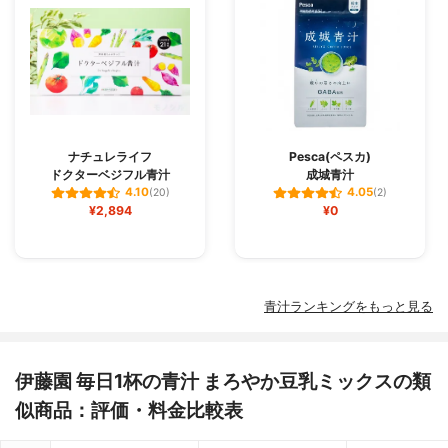
ナチュレライフ
Pesca(ペスカ)
ドクターベジフル青汁
成城青汁
4.10
4.05
(20)
(2)
¥2,894
¥0
青汁ランキングをもっと見る
伊藤園 毎日1杯の青汁 まろやか豆乳ミックスの類
似商品：評価・料金比較表