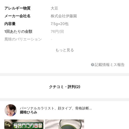
アレルギー物質
大豆
メーカー会社名
株式会社伊藤園
内容量
7.5g×20包
1回あたりの金額
76円/回
風味のバリエーション
-
セット商品
-
もっと見る
付属品
-
保護機能成分
-
記載情報ミス報告
原材料名
大麦若葉粉末、砂糖、黒糖、還元麦芽糖水
飴、麦芽糖、緑茶粉末、海藻カルシウム、
スピルリナ、豆乳、ケール粉末、マルトデ
クチコミ・評判(2)
キストリン、ブロッコリー粉末、ほうれん
草粉末、でん粉、デキストリン、はちみつ
パーソナルカラリスト、顔タイプ、骨格診断…
國唯ひろみ