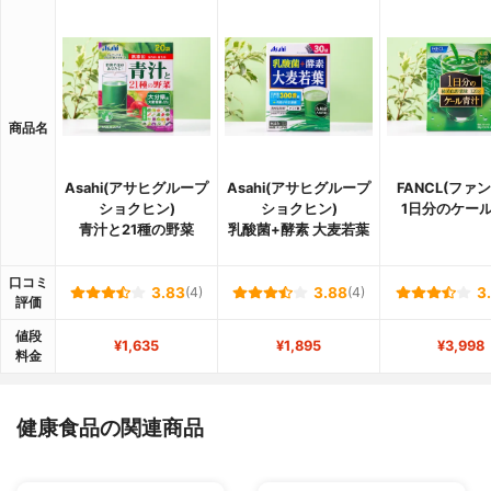
商品名
Asahi(アサヒグループ
Asahi(アサヒグループ
FANCL(ファ
ショクヒン)
ショクヒン)
1日分のケー
青汁と21種の野菜
乳酸菌+酵素 大麦若葉
口コミ
3.83
(4)
3.88
(4)
3
評価
値段
¥1,635
¥1,895
¥3,998
料金
健康食品の関連商品