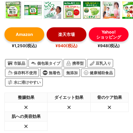
Yahoo!
Amazon
楽天市場
ショッピング
¥1,250(税込)
¥940(税込)
¥948(税込)
市販品
個包装タイプ
携帯型
豆乳入り
保存料不使用
無着色
無添加
健康補助食品
水に溶けやすい
整腸効果
ダイエット効果
骨のケア効果
肌への美容効果