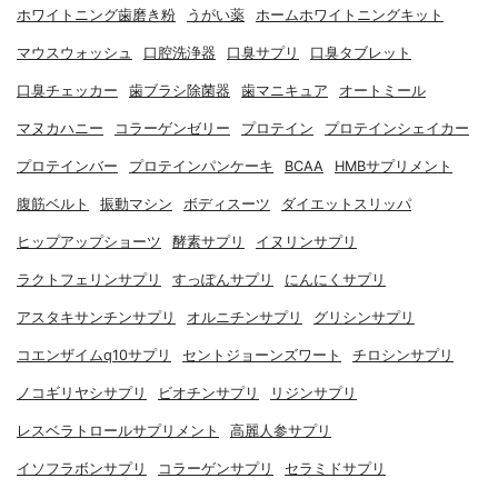
ホワイトニング歯磨き粉
うがい薬
ホームホワイトニングキット
マウスウォッシュ
口腔洗浄器
口臭サプリ
口臭タブレット
口臭チェッカー
歯ブラシ除菌器
歯マニキュア
オートミール
マヌカハニー
コラーゲンゼリー
プロテイン
プロテインシェイカー
プロテインバー
プロテインパンケーキ
BCAA
HMBサプリメント
腹筋ベルト
振動マシン
ボディスーツ
ダイエットスリッパ
ヒップアップショーツ
酵素サプリ
イヌリンサプリ
ラクトフェリンサプリ
すっぽんサプリ
にんにくサプリ
アスタキサンチンサプリ
オルニチンサプリ
グリシンサプリ
コエンザイムq10サプリ
セントジョーンズワート
チロシンサプリ
ノコギリヤシサプリ
ビオチンサプリ
リジンサプリ
レスベラトロールサプリメント
高麗人参サプリ
イソフラボンサプリ
コラーゲンサプリ
セラミドサプリ