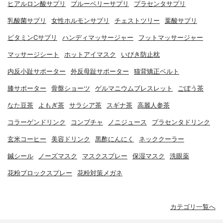
ヒアルロン酸サプリ
ブルーベリーサプリ
プラセンタサプリ
乳酸菌サプリ
女性ホルモンサプリ
チェストツリー
葉酸サプリ
ビタミンCサプリ
ハンディマッサージャー
フットマッサージャー
マッサージシート
ホットアイマスク
いびき防止枕
内反小趾サポーター
外反母趾サポーター
猫背矯正ベルト
膝サポーター
骨盤ショーツ
ゲルマニウムブレスレット
ごぼう茶
なた豆茶
よもぎ茶
サラシア茶
スギナ茶
高麗人参茶
コラーゲンドリンク
コンブチャ
ノニジュース
プラセンタドリンク
玄米コーヒー
美容ドリンク
黒酢にんにく
ネッククーラー
鍼シール
ノーズマスク
マスクスプレー
保湿マスク
洗眼薬
花粉ブロックスプレー
花粉対策メガネ
カテゴリ一覧へ