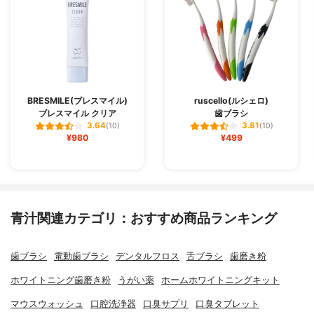
BRESMILE(ブレスマイル)
ruscello(ルシェロ)
ブレスマイル クリア
歯ブラシ
3.64
3.81
(10)
(10)
¥980
¥499
青汁関連カテゴリ：おすすめ商品ランキング
歯ブラシ
電動歯ブラシ
デンタルフロス
舌ブラシ
歯磨き粉
ホワイトニング歯磨き粉
うがい薬
ホームホワイトニングキット
マウスウォッシュ
口腔洗浄器
口臭サプリ
口臭タブレット