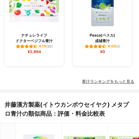
ナチュレライフ
Pesca(ペスカ)
ドクターベジフル青汁
成城青汁
4.10
4.05
(20)
(2)
¥2,894
¥0
青汁ランキングをもっと見る
井藤漢方製薬(イトウカンポウセイヤク) メタプ
ロ青汁の類似商品：評価・料金比較表