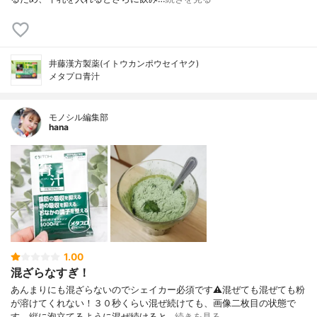
井藤漢方製薬(イトウカンポウセイヤク)
メタプロ青汁
モノシル編集部
hana
1.00
混ざらなすぎ！
あんまりにも混ざらないのでシェイカー必須です⚠混ぜても混ぜても粉
が溶けてくれない！３０秒くらい混ぜ続けても、画像二枚目の状態で
す。縦に泡立てるように混ぜ続けると…
続きを見る