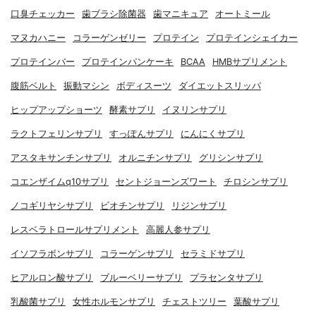
口臭チェッカー
歯ブラシ除菌器
歯マニキュア
オートミール
マヌカハニー
コラーゲンゼリー
プロテイン
プロテインシェイカー
プロテインバー
プロテインパンケーキ
BCAA
HMBサプリメント
腹筋ベルト
振動マシン
ボディスーツ
ダイエットスリッパ
ヒップアップショーツ
酵素サプリ
イヌリンサプリ
ラクトフェリンサプリ
すっぽんサプリ
にんにくサプリ
アスタキサンチンサプリ
オルニチンサプリ
グリシンサプリ
コエンザイムq10サプリ
セントジョーンズワート
チロシンサプリ
ノコギリヤシサプリ
ビオチンサプリ
リジンサプリ
レスベラトロールサプリメント
高麗人参サプリ
イソフラボンサプリ
コラーゲンサプリ
セラミドサプリ
ヒアルロン酸サプリ
ブルーベリーサプリ
プラセンタサプリ
乳酸菌サプリ
女性ホルモンサプリ
チェストツリー
葉酸サプリ