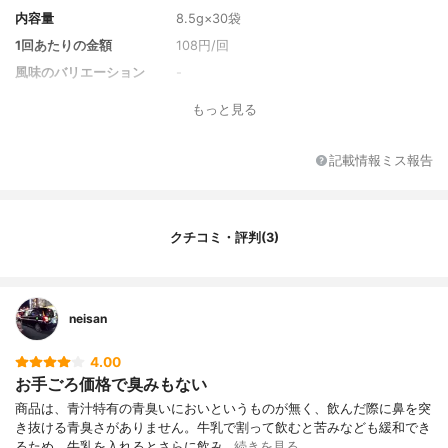
内容量
8.5g×30袋
1回あたりの金額
108円/回
風味のバリエーション
-
セット商品
-
もっと見る
付属品
-
保護機能成分
-
記載情報ミス報告
原材料名
難消化性デキストリン、有機大麦若葉末、
緑茶末、桑の葉末、明日葉末、クロレラ
末、モロヘイヤ末
クチコミ・評判(3)
neisan
4.00
お手ごろ価格で臭みもない
商品は、青汁特有の青臭いにおいというものが無く、飲んだ際に鼻を突
き抜ける青臭さがありません。牛乳で割って飲むと苦みなども緩和でき
るため、牛乳を入れるとさらに飲み…
続きを見る