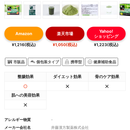
Yahoo!
Amazon
楽天市場
ショッピング
¥1,216(税込)
¥1,050(税込)
¥1,223(税込)
市販品
個包装タイプ
携帯型
健康補助食品
整腸効果
ダイエット効果
骨のケア効果
肌への美容効果
アレルギー物質
-
メーカー会社名
井藤漢方製薬株式会社