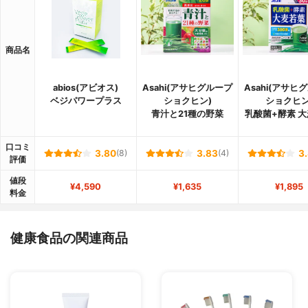
商品名
abios(アビオス)
Asahi(アサヒグループ
Asahi(アサヒ
ベジパワープラス
ショクヒン)
ショクヒン
青汁と21種の野菜
乳酸菌+酵素 
口コミ
3.80
(8)
3.83
(4)
3
評価
値段
¥4,590
¥1,635
¥1,895
料金
健康食品の関連商品