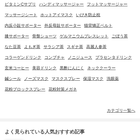
ビタミンCサプリ
ハンディマッサージャー
フットマッサージャー
マッサージシート
ホットアイマスク
いびき防止枕
内反小趾サポーター
外反母趾サポーター
猫背矯正ベルト
膝サポーター
骨盤ショーツ
ゲルマニウムブレスレット
ごぼう茶
なた豆茶
よもぎ茶
サラシア茶
スギナ茶
高麗人参茶
コラーゲンドリンク
コンブチャ
ノニジュース
プラセンタドリンク
玄米コーヒー
美容ドリンク
黒酢にんにく
ネッククーラー
鍼シール
ノーズマスク
マスクスプレー
保湿マスク
洗眼薬
花粉ブロックスプレー
花粉対策メガネ
カテゴリ一覧へ
よく見られている人気おすすめ記事