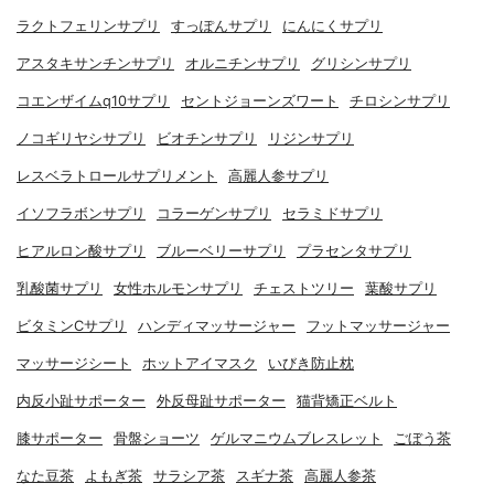
ラクトフェリンサプリ
すっぽんサプリ
にんにくサプリ
アスタキサンチンサプリ
オルニチンサプリ
グリシンサプリ
コエンザイムq10サプリ
セントジョーンズワート
チロシンサプリ
ノコギリヤシサプリ
ビオチンサプリ
リジンサプリ
レスベラトロールサプリメント
高麗人参サプリ
イソフラボンサプリ
コラーゲンサプリ
セラミドサプリ
ヒアルロン酸サプリ
ブルーベリーサプリ
プラセンタサプリ
乳酸菌サプリ
女性ホルモンサプリ
チェストツリー
葉酸サプリ
ビタミンCサプリ
ハンディマッサージャー
フットマッサージャー
マッサージシート
ホットアイマスク
いびき防止枕
内反小趾サポーター
外反母趾サポーター
猫背矯正ベルト
膝サポーター
骨盤ショーツ
ゲルマニウムブレスレット
ごぼう茶
なた豆茶
よもぎ茶
サラシア茶
スギナ茶
高麗人参茶