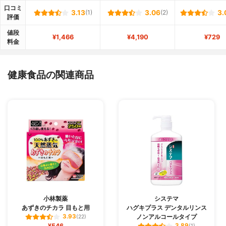
口コミ
3.13
(1)
3.06
(2)
3.
評価
値段
¥1,466
¥4,190
¥729
料金
健康食品の関連商品
小林製薬
システマ
あずきのチカラ 目もと用
ハグキプラス デンタルリンス
ノンアルコールタイプ
3.93
(22)
¥546
3.89