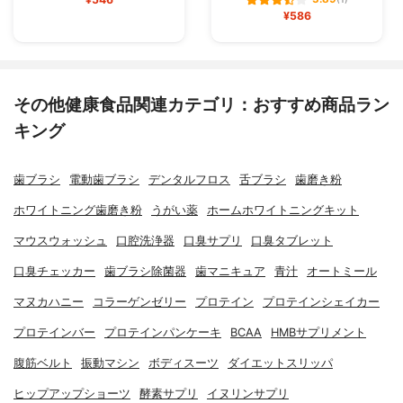
(1)
¥586
その他健康食品関連カテゴリ：おすすめ商品ラン
キング
歯ブラシ
電動歯ブラシ
デンタルフロス
舌ブラシ
歯磨き粉
ホワイトニング歯磨き粉
うがい薬
ホームホワイトニングキット
マウスウォッシュ
口腔洗浄器
口臭サプリ
口臭タブレット
口臭チェッカー
歯ブラシ除菌器
歯マニキュア
青汁
オートミール
マヌカハニー
コラーゲンゼリー
プロテイン
プロテインシェイカー
プロテインバー
プロテインパンケーキ
BCAA
HMBサプリメント
腹筋ベルト
振動マシン
ボディスーツ
ダイエットスリッパ
ヒップアップショーツ
酵素サプリ
イヌリンサプリ