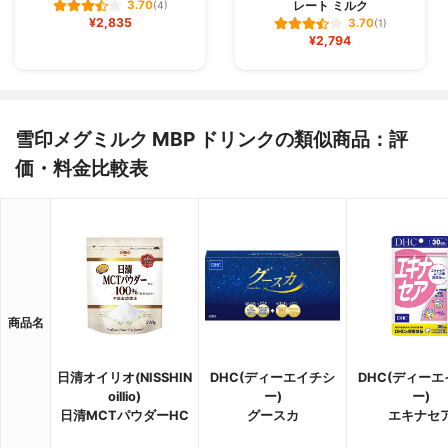
レート ミルク
3.70
(4)
¥2,835
3.70
(1)
¥2,794
雪印メグミルク MBP ドリンクの類似商品：評
価・料金比較表
商品名
日清オイリオ(NISSHIN
DHC(ディーエイチシ
DHC(ディー
oillio)
ー)
ー)
日清MCTパウダーHC
グースカ
エキナセ