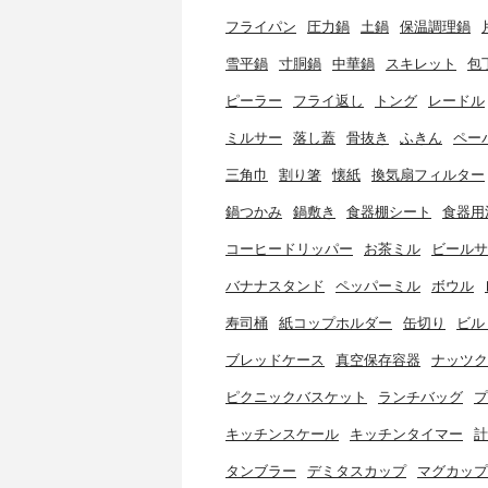
フライパン
圧力鍋
土鍋
保温調理鍋
雪平鍋
寸胴鍋
中華鍋
スキレット
包
ピーラー
フライ返し
トング
レードル
ミルサー
落し蓋
骨抜き
ふきん
ペー
三角巾
割り箸
懐紙
換気扇フィルター
鍋つかみ
鍋敷き
食器棚シート
食器用
コーヒードリッパー
お茶ミル
ビールサ
バナナスタンド
ペッパーミル
ボウル
寿司桶
紙コップホルダー
缶切り
ビル
ブレッドケース
真空保存容器
ナッツク
ピクニックバスケット
ランチバッグ
プ
キッチンスケール
キッチンタイマー
計
タンブラー
デミタスカップ
マグカップ