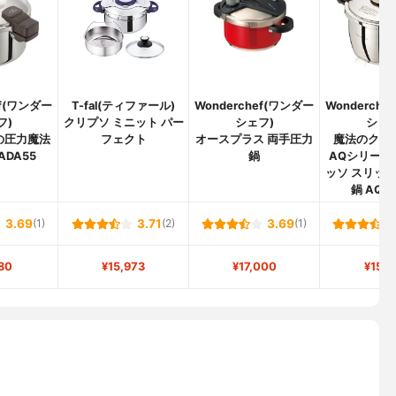
ef(ワンダー
T-fal(ティファール)
Wonderchef(ワンダー
Wonderch
フ)
クリプソ ミニット パー
シェフ)
シェフ
の圧力魔法
フェクト
オースプラス 両手圧力
魔法のクイ
ADA55
鍋
AQシリーズ
ッソ スリッタ
鍋 AQD
3.69
(1)
3.71
(2)
3.69
(1)
80
¥15,973
¥17,000
¥15,5