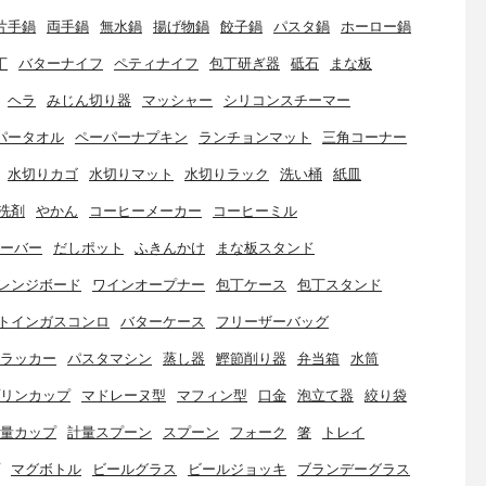
片手鍋
両手鍋
無水鍋
揚げ物鍋
餃子鍋
パスタ鍋
ホーロー鍋
丁
バターナイフ
ペティナイフ
包丁研ぎ器
砥石
まな板
ヘラ
みじん切り器
マッシャー
シリコンスチーマー
パータオル
ペーパーナプキン
ランチョンマット
三角コーナー
水切りカゴ
水切りマット
水切りラック
洗い桶
紙皿
洗剤
やかん
コーヒーメーカー
コーヒーミル
ーバー
だしポット
ふきんかけ
まな板スタンド
レンジボード
ワインオープナー
包丁ケース
包丁スタンド
トインガスコンロ
バターケース
フリーザーバッグ
ラッカー
パスタマシン
蒸し器
鰹節削り器
弁当箱
水筒
リンカップ
マドレーヌ型
マフィン型
口金
泡立て器
絞り袋
量カップ
計量スプーン
スプーン
フォーク
箸
トレイ
マグボトル
ビールグラス
ビールジョッキ
ブランデーグラス