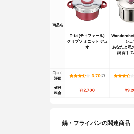
商品名
T-fal(ティファール)
Wonderch
クリプソ ミニット デュ
シェ
オ
あなたと私
鍋 両手 Z
口コミ
3.70
(7)
評価
値段
¥12,700
¥9,2
料金
鍋・フライパンの関連商品