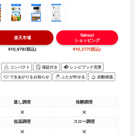
Yahoo!
楽天市場
ショッピング
¥10,978(税込)
¥10,277(税込)
コンパクト
保証付き
レシピブック充実
できあがりをお知らせ
ふたが外せる
自動保温
蒸し調理
発酵調理
低温調理
スロー調理