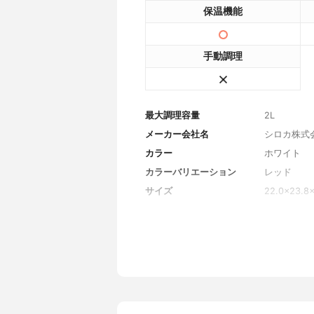
保温機能
手動調理
最大調理容量
2L
メーカー会社名
シロカ株式
カラー
ホワイト
カラーバリエーション
レッド
サイズ
22.0×23.8
重量
2.7kg
消費電力
700W
最大圧力
70kPa
製造年代
2017年
電源コードの長さ
1.2m
付属品
計量カップ