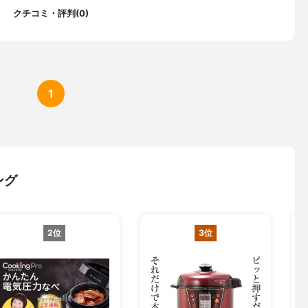
書(保証書)
クチコミ・評判(0)
示
1
ング
2位
3位