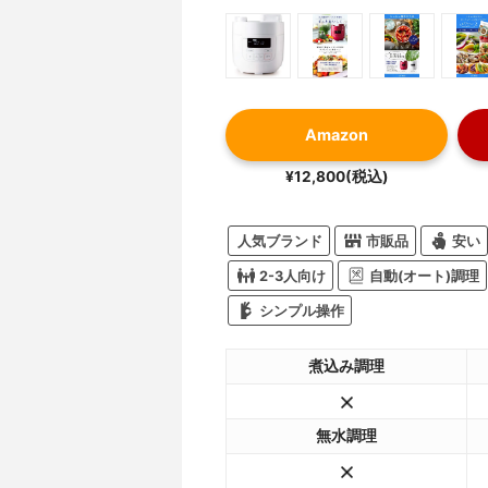
Amazon
¥12,800(税込)
人気ブランド
市販品
安い
2-3人向け
自動(オート)調理
シンプル操作
煮込み調理
無水調理