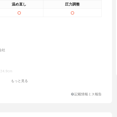
温め直し
圧力調整
会社
×24.9cm
もっと見る
記載情報ミス報告
、蒸し台、内ふた用パッキン(予備)、レシピブック、初めてガイ