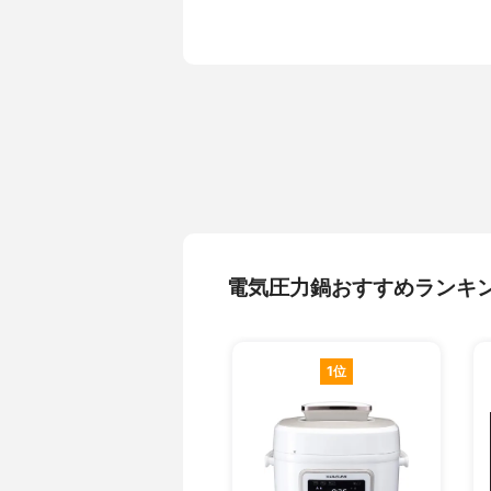
ド、取扱説明
調理メニュー数
6種
熱源
マイコン式
ふたの形
スライド式
タイマーのタイプ
デジタル表
電気圧力鍋おすすめランキ
1位