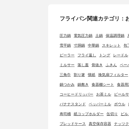
フライパン関連カテゴリ：
圧力鍋
電気圧力鍋
土鍋
保温調理鍋
雪平鍋
寸胴鍋
中華鍋
スキレット
包
ピーラー
フライ返し
トング
レードル
ミルサー
落し蓋
骨抜き
ふきん
ペー
三角巾
割り箸
懐紙
換気扇フィルター
鍋つかみ
鍋敷き
食器棚シート
食器用
コーヒードリッパー
お茶ミル
ビールサ
バナナスタンド
ペッパーミル
ボウル
寿司桶
紙コップホルダー
缶切り
ビル
ブレッドケース
真空保存容器
ナッツク