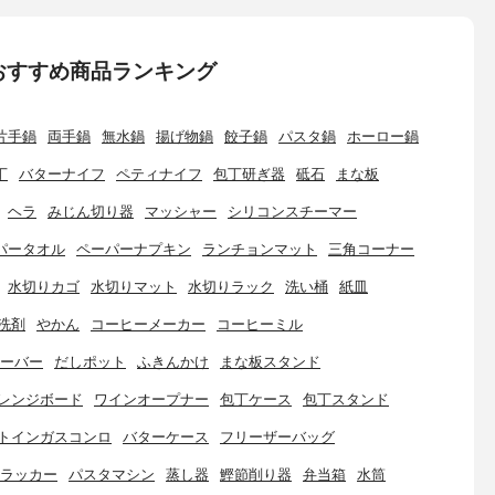
おすすめ商品ランキング
片手鍋
両手鍋
無水鍋
揚げ物鍋
餃子鍋
パスタ鍋
ホーロー鍋
丁
バターナイフ
ペティナイフ
包丁研ぎ器
砥石
まな板
ヘラ
みじん切り器
マッシャー
シリコンスチーマー
パータオル
ペーパーナプキン
ランチョンマット
三角コーナー
水切りカゴ
水切りマット
水切りラック
洗い桶
紙皿
洗剤
やかん
コーヒーメーカー
コーヒーミル
ーバー
だしポット
ふきんかけ
まな板スタンド
レンジボード
ワインオープナー
包丁ケース
包丁スタンド
トインガスコンロ
バターケース
フリーザーバッグ
ラッカー
パスタマシン
蒸し器
鰹節削り器
弁当箱
水筒