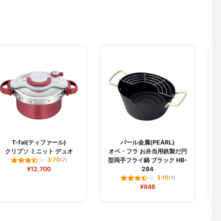
T-fal(ティファール)
パール金属(PEARL)
クリプソ ミニット デュオ
オベ・フラ お弁当用鉄製だ円
型両手フライ鍋 ブラック HB-
3.70
(7)
¥12,700
284
3.10
(1)
¥948