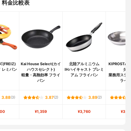
・料金比較表
FREIZ)
Kai House Select(カイ
北陸アルミニウム
KIPROSTA
 レミパン
ハウスセレクト)
IHハイキャスト プレミ
ター
軽量・高熱効率 フライ
アム フライパン
業務用ステ
パン
ライ
3.88
(3)
3.87
(2)
3.89
(2)
000
¥1,359
¥3,760
¥3,4