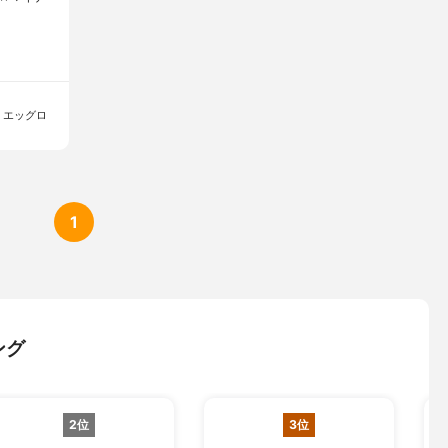
 エッグロ
1
ング
2位
3位