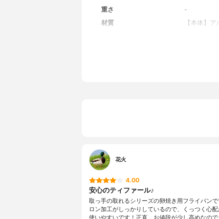
重さ
-
材質
【本体】ア
取っ手素材
-
コーティング
チタン・エ
IH対応/ガス対応
IH対応, ガ
カラー展開
レッド
原産国
中国
花火
4.00
安心のティファール♪
取っ手の取れるシリーズの卵焼き用フライパンで
ロン加工がしっかりしているので、くっつく心配
使いやすいです！正直、お値段が少し高めなので