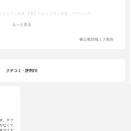
ルミニウム合金 【底】アルミニウム合金・ステンレス
もっと見る
クストラ
ス火対応
記載情報ミス報告
クチコミ・評判(1)
す。テフ
がなくて
☆マイナ