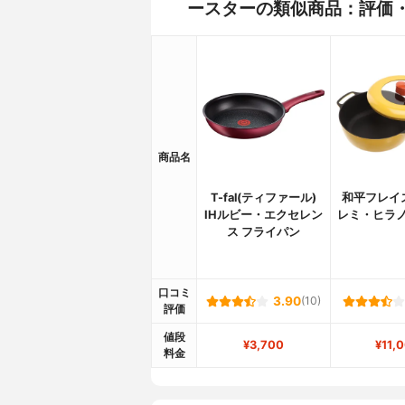
ースターの類似商品：評価
商品名
T-fal(ティファール)
和平フレイズ(
IHルビー・エクセレン
レミ・ヒラノ
ス フライパン
口コミ
3.90
(10)
評価
値段
¥3,700
¥11,
料金