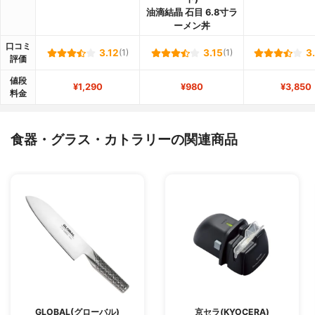
油滴結晶 石目 6.8寸ラ
ーメン丼
口コミ
3.12
(1)
3.15
(1)
3
評価
値段
¥1,290
¥980
¥3,850
料金
食器・グラス・カトラリーの関連商品
GLOBAL(グローバル)
京セラ(KYOCERA)