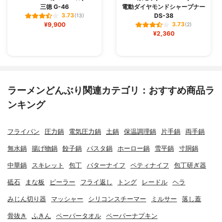
三徳 G-46
電動ダイヤモンドシャープナー
DS-38
3.73
(13)
¥9,900
3.73
(2)
¥2,360
ラーメンどんぶり関連カテゴリ：おすすめ商品ラ
ンキング
フライパン
圧力鍋
電気圧力鍋
土鍋
保温調理鍋
片手鍋
両手鍋
無水鍋
揚げ物鍋
餃子鍋
パスタ鍋
ホーロー鍋
雪平鍋
寸胴鍋
中華鍋
スキレット
包丁
バターナイフ
ペティナイフ
包丁研ぎ器
砥石
まな板
ピーラー
フライ返し
トング
レードル
ヘラ
みじん切り器
マッシャー
シリコンスチーマー
ミルサー
落し蓋
骨抜き
ふきん
ペーパータオル
ペーパーナプキン