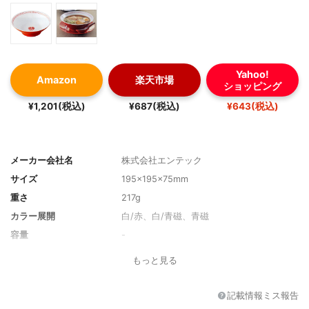
Yahoo!
Amazon
楽天市場
ショッピング
¥1,201(税込)
¥687(税込)
¥643(税込)
メーカー会社名
株式会社エンテック
サイズ
195×195×75mm
重さ
217g
カラー展開
白/赤、白/青磁、青磁
容量
-
材質
メラミン樹脂
もっと見る
ラーメン以外の用途
-
その他の特徴
竜電文を二度押し成形法
記載情報ミス報告