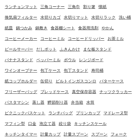
ランチョンマット
三角コーナー
三角巾
割り箸
懐紙
換気扇フィルター
水切りカゴ
水切りマット
水切りラック
洗い桶
紙皿
鍋つかみ
鍋敷き
食器棚シート
食器用洗剤
やかん
コーヒーメーカー
コーヒーミル
コーヒードリッパー
お茶ミル
ビールサーバー
だしポット
ふきんかけ
まな板スタンド
バナナスタンド
ペッパーミル
ボウル
レンジボード
ワインオープナー
包丁ケース
包丁スタンド
寿司桶
紙コップホルダー
缶切り
ビルトインガスコンロ
バターケース
フリーザーバッグ
ブレッドケース
真空保存容器
ナッツクラッカー
パスタマシン
蒸し器
鰹節削り器
弁当箱
水筒
ピクニックバスケット
ランチバッグ
プリンカップ
マドレーヌ型
マフィン型
口金
泡立て器
絞り袋
キッチンスケール
キッチンタイマー
計量カップ
計量スプーン
スプーン
フォーク