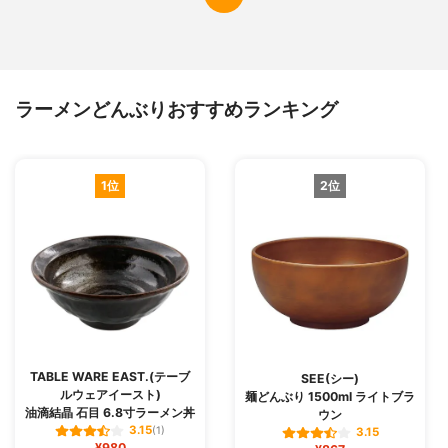
ラーメンどんぶりおすすめランキング
1位
2位
TABLE WARE EAST.(テーブ
SEE(シー)
ルウェアイースト)
麺どんぶり 1500ml ライトブラ
油滴結晶 石目 6.8寸ラーメン丼
ウン
3.15
(1)
3.15
¥980