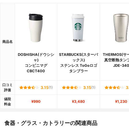
商品名
DOSHISHA(ドウシシ
STARBUCKS(スターバ
THERMOS(サ
ャ)
ックス)
真空断熱タン
コンビニマグ
ステンレス ToGoロゴ
JDE-34
CBCT400
タンブラー
口コミ
3.15
(1)
3.15
(1)
3
評価
値段
¥990
¥3,480
¥1,230
料金
食器・グラス・カトラリーの関連商品