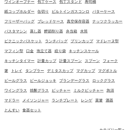
ワインオープナー
包丁ケース
包丁スタンド
寿司桶
紙コップホルダー
缶切り
ビルトインガスコンロ
バターケース
フリーザーバッグ
ブレッドケース
真空保存容器
ナッツクラッカー
パスタマシン
蒸し器
鰹節削り器
弁当箱
水筒
ピクニックバスケット
ランチバッグ
プリンカップ
マドレーヌ型
マフィン型
口金
泡立て器
絞り袋
キッチンスケール
キッチンタイマー
計量カップ
計量スプーン
スプーン
フォーク
箸
トレイ
タンブラー
デミタスカップ
マグカップ
マグボトル
ビールグラス
ビールジョッキ
ブランデーグラス
ロックグラス
ワイングラス
焼酎グラス
ピッチャー
ミルクピッチャー
急須
マドラー
メイソンジャー
ランチプレート
レンゲ
菜箸
酒器
とんすい
食器セット
カテゴリ一覧へ