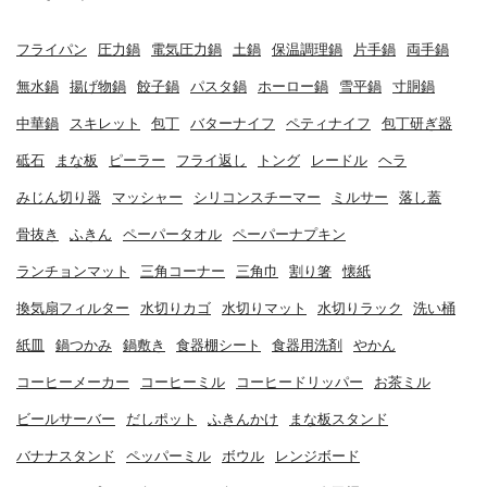
フライパン
圧力鍋
電気圧力鍋
土鍋
保温調理鍋
片手鍋
両手鍋
無水鍋
揚げ物鍋
餃子鍋
パスタ鍋
ホーロー鍋
雪平鍋
寸胴鍋
中華鍋
スキレット
包丁
バターナイフ
ペティナイフ
包丁研ぎ器
砥石
まな板
ピーラー
フライ返し
トング
レードル
ヘラ
みじん切り器
マッシャー
シリコンスチーマー
ミルサー
落し蓋
骨抜き
ふきん
ペーパータオル
ペーパーナプキン
ランチョンマット
三角コーナー
三角巾
割り箸
懐紙
換気扇フィルター
水切りカゴ
水切りマット
水切りラック
洗い桶
紙皿
鍋つかみ
鍋敷き
食器棚シート
食器用洗剤
やかん
コーヒーメーカー
コーヒーミル
コーヒードリッパー
お茶ミル
ビールサーバー
だしポット
ふきんかけ
まな板スタンド
バナナスタンド
ペッパーミル
ボウル
レンジボード