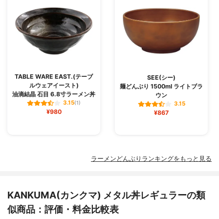
TABLE WARE EAST.(テーブ
SEE(シー)
ルウェアイースト)
麺どんぶり 1500ml ライトブラ
油滴結晶 石目 6.8寸ラーメン丼
ウン
3.15
(1)
3.15
¥980
¥867
ラーメンどんぶりランキングをもっと見る
KANKUMA(カンクマ) メタル丼レギュラーの類
似商品：評価・料金比較表