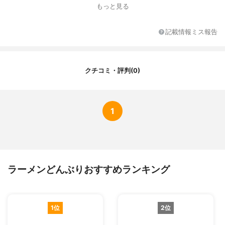
ヴィンテージ
もっと見る
容量
1200cc
材質
18-8ステンレス
記載情報ミス報告
ラーメン以外の用途
-
その他の特徴
-
クチコミ・評判(0)
1
ラーメンどんぶりおすすめランキング
1位
2位