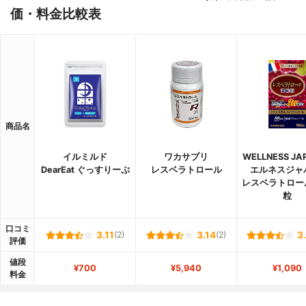
価・料金比較表
商品名
イルミルド
ワカサプリ
WELLNESS JA
DearEat ぐっすりーぷ
レスベラトロール
エルネスジャ
レスベラトロー
粒
口コミ
3.11
(2)
3.14
(2)
3
評価
値段
¥700
¥5,940
¥1,090
料金