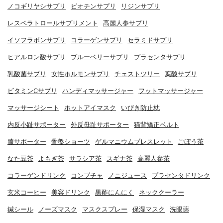
ノコギリヤシサプリ
ビオチンサプリ
リジンサプリ
レスベラトロールサプリメント
高麗人参サプリ
イソフラボンサプリ
コラーゲンサプリ
セラミドサプリ
ヒアルロン酸サプリ
ブルーベリーサプリ
プラセンタサプリ
乳酸菌サプリ
女性ホルモンサプリ
チェストツリー
葉酸サプリ
ビタミンCサプリ
ハンディマッサージャー
フットマッサージャー
マッサージシート
ホットアイマスク
いびき防止枕
内反小趾サポーター
外反母趾サポーター
猫背矯正ベルト
膝サポーター
骨盤ショーツ
ゲルマニウムブレスレット
ごぼう茶
なた豆茶
よもぎ茶
サラシア茶
スギナ茶
高麗人参茶
コラーゲンドリンク
コンブチャ
ノニジュース
プラセンタドリンク
玄米コーヒー
美容ドリンク
黒酢にんにく
ネッククーラー
鍼シール
ノーズマスク
マスクスプレー
保湿マスク
洗眼薬