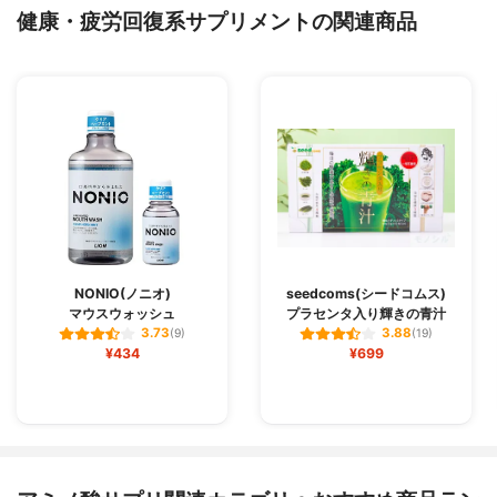
健康・疲労回復系サプリメントの関連商品
NONIO(ノニオ)
seedcoms(シードコムス)
マウスウォッシュ
プラセンタ入り輝きの青汁
3.73
3.88
(9)
(19)
¥434
¥699