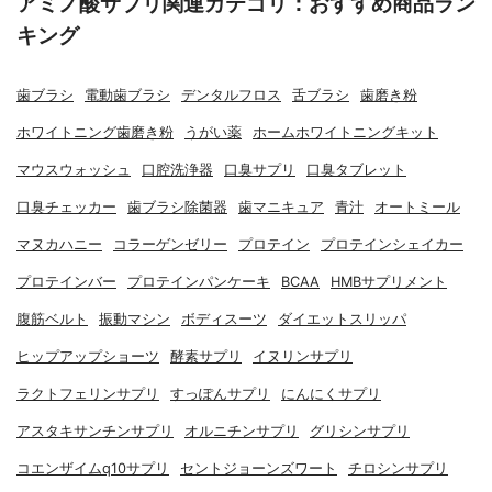
アミノ酸サプリ関連カテゴリ：おすすめ商品ラン
キング
歯ブラシ
電動歯ブラシ
デンタルフロス
舌ブラシ
歯磨き粉
ホワイトニング歯磨き粉
うがい薬
ホームホワイトニングキット
マウスウォッシュ
口腔洗浄器
口臭サプリ
口臭タブレット
口臭チェッカー
歯ブラシ除菌器
歯マニキュア
青汁
オートミール
マヌカハニー
コラーゲンゼリー
プロテイン
プロテインシェイカー
プロテインバー
プロテインパンケーキ
BCAA
HMBサプリメント
腹筋ベルト
振動マシン
ボディスーツ
ダイエットスリッパ
ヒップアップショーツ
酵素サプリ
イヌリンサプリ
ラクトフェリンサプリ
すっぽんサプリ
にんにくサプリ
アスタキサンチンサプリ
オルニチンサプリ
グリシンサプリ
コエンザイムq10サプリ
セントジョーンズワート
チロシンサプリ