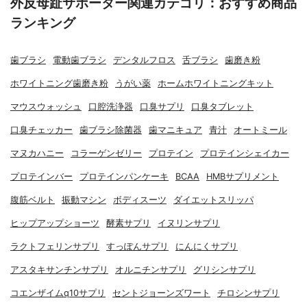
外反母趾サポーター関連カテゴリ：おすすめ商品
ランキング
歯ブラシ
電動歯ブラシ
デンタルフロス
舌ブラシ
歯磨き粉
ホワイトニング歯磨き粉
うがい薬
ホームホワイトニングキット
マウスウォッシュ
口腔洗浄器
口臭サプリ
口臭タブレット
口臭チェッカー
歯ブラシ除菌器
歯マニキュア
青汁
オートミール
マヌカハニー
コラーゲンゼリー
プロテイン
プロテインシェイカー
プロテインバー
プロテインパンケーキ
BCAA
HMBサプリメント
腹筋ベルト
振動マシン
ボディスーツ
ダイエットスリッパ
ヒップアップショーツ
酵素サプリ
イヌリンサプリ
ラクトフェリンサプリ
すっぽんサプリ
にんにくサプリ
アスタキサンチンサプリ
オルニチンサプリ
グリシンサプリ
コエンザイムq10サプリ
セントジョーンズワート
チロシンサプリ