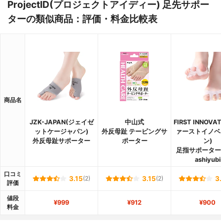
ProjectID(プロジェクトアイディー) 足先サポー
ターの類似商品：評価・料金比較表
商品名
JZK-JAPAN(ジェイゼ
中山式
FIRST INNOVA
ットケージャパン)
外反母趾 テーピングサ
ァーストイノベ
外反母趾サポーター
ポーター
ン)
足指サポーター 
ashiyubi
口コミ
3.15
(2)
3.15
(2)
3
評価
値段
¥999
¥912
¥900
料金