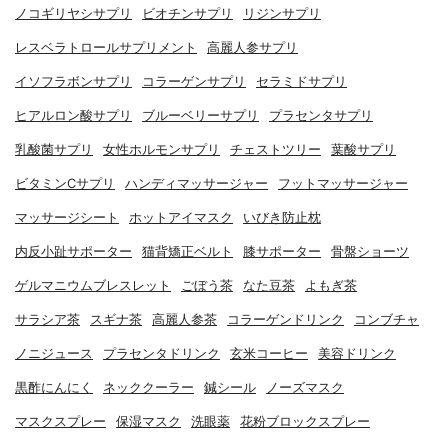
ノコギリヤシサプリ
ビオチンサプリ
リジンサプリ
レスベラトロールサプリメント
高麗人参サプリ
イソフラボンサプリ
コラーゲンサプリ
セラミドサプリ
ヒアルロン酸サプリ
ブルーベリーサプリ
プラセンタサプリ
乳酸菌サプリ
女性ホルモンサプリ
チェストツリー
葉酸サプリ
ビタミンCサプリ
ハンディマッサージャー
フットマッサージャー
マッサージシート
ホットアイマスク
いびき防止枕
内反小趾サポーター
猫背矯正ベルト
膝サポーター
骨盤ショーツ
ゲルマニウムブレスレット
ごぼう茶
なた豆茶
よもぎ茶
サラシア茶
スギナ茶
高麗人参茶
コラーゲンドリンク
コンブチャ
ノニジュース
プラセンタドリンク
玄米コーヒー
美容ドリンク
黒酢にんにく
ネッククーラー
鍼シール
ノーズマスク
マスクスプレー
保湿マスク
洗眼薬
花粉ブロックスプレー