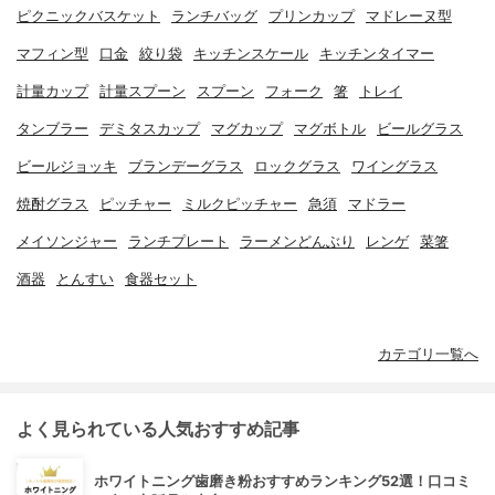
ピクニックバスケット
ランチバッグ
プリンカップ
マドレーヌ型
マフィン型
口金
絞り袋
キッチンスケール
キッチンタイマー
計量カップ
計量スプーン
スプーン
フォーク
箸
トレイ
タンブラー
デミタスカップ
マグカップ
マグボトル
ビールグラス
ビールジョッキ
ブランデーグラス
ロックグラス
ワイングラス
焼酎グラス
ピッチャー
ミルクピッチャー
急須
マドラー
メイソンジャー
ランチプレート
ラーメンどんぶり
レンゲ
菜箸
酒器
とんすい
食器セット
カテゴリ一覧へ
よく見られている人気おすすめ記事
ホワイトニング歯磨き粉おすすめランキング52選！口コミ