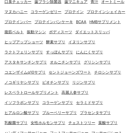
口臭チェッカー
歯ブラシ除菌器
歯マニキュア
青汁
オートミール
マヌカハニー
コラーゲンゼリー
プロテイン
プロテインシェイカー
プロテインバー
プロテインパンケーキ
BCAA
HMBサプリメント
腹筋ベルト
振動マシン
ボディスーツ
ダイエットスリッパ
ヒップアップショーツ
酵素サプリ
イヌリンサプリ
ラクトフェリンサプリ
すっぽんサプリ
にんにくサプリ
アスタキサンチンサプリ
オルニチンサプリ
グリシンサプリ
コエンザイムq10サプリ
セントジョーンズワート
チロシンサプリ
ノコギリヤシサプリ
ビオチンサプリ
リジンサプリ
レスベラトロールサプリメント
高麗人参サプリ
イソフラボンサプリ
コラーゲンサプリ
セラミドサプリ
ヒアルロン酸サプリ
ブルーベリーサプリ
プラセンタサプリ
乳酸菌サプリ
女性ホルモンサプリ
チェストツリー
葉酸サプリ
ハンディマッサージャー
フットマッサージャー
マッサージシート