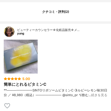
クチコミ・評判(2)
ビューティーカウンセラー☆化粧品販売☆メ…
yung
5.00
簡単にとれるビタミンC
**————————⁡SINTOリポソームビタミンC ⁡🍋ルビーレモン味30日
分 ／ ¥8,980（税込）⁡———————— @sinto_pr ⁡⁡⁡⁡🫧飲む…
続きを見る