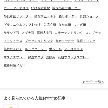
ホットアイマスク
いびき防止枕
内反小趾サポーター
外反母趾サポーター
猫背矯正ベルト
膝サポーター
骨盤ショーツ
ゲルマニウムブレスレット
ごぼう茶
なた豆茶
よもぎ茶
サラシア茶
スギナ茶
高麗人参茶
コラーゲンドリンク
コンブチャ
ノニジュース
プラセンタドリンク
玄米コーヒー
美容ドリンク
黒酢にんにく
ネッククーラー
鍼シール
ノーズマスク
マスクスプレー
保湿マスク
洗眼薬
花粉ブロックスプレー
花粉対策メガネ
カテゴリ一覧へ
よく見られている人気おすすめ記事