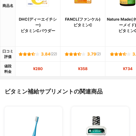
商品名
DHC(ディーエイチシ
FANCL(ファンケル)
Nature Made
ー)
ビタミンC
ーメイド
ビタミンCパウダー
ビタミン
口コミ
3.84
(22)
3.79
(2)
3
評価
値段
¥280
¥358
¥734
料金
ビタミン補給サプリメントの関連商品