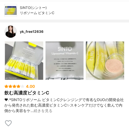
SiNTO(シントー)
リポソーム ビタミンC
yk_free12636
4.00
飲む高濃度ビタミンC
❤︎.*⁡SINTOリポソーム ビタミンC⁡クレンジングで有名なDUOの開発会社
から発売された飲む高濃度ビタミンC✨⁡スキンケアだけでなく飲んで内
側から美容をケ…
続きを見る