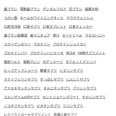
歯ブラシ
電動歯ブラシ
デンタルフロス
舌ブラシ
歯磨き粉
うがい薬
ホームホワイトニングキット
マウスウォッシュ
口腔洗浄器
口臭サプリ
口臭タブレット
口臭チェッカー
歯ブラシ除菌器
歯マニキュア
青汁
オートミール
マヌカハニー
コラーゲンゼリー
プロテイン
プロテインシェイカー
プロテインバー
プロテインパンケーキ
BCAA
HMBサプリメント
腹筋ベルト
振動マシン
ボディスーツ
ダイエットスリッパ
ヒップアップショーツ
酵素サプリ
イヌリンサプリ
ラクトフェリンサプリ
すっぽんサプリ
にんにくサプリ
アスタキサンチンサプリ
オルニチンサプリ
グリシンサプリ
コエンザイムq10サプリ
セントジョーンズワート
チロシンサプリ
ノコギリヤシサプリ
ビオチンサプリ
リジンサプリ
レスベラトロールサプリメント
高麗人参サプリ