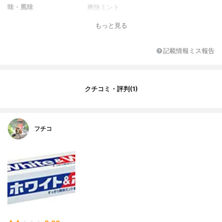
味・風味
爽快ミント
風味のバリエーション
‐
もっと見る
初回限定価格
なし
全成分
重質炭酸Ca、ソルビット液、PG、無水ケイ
記載情報ミス報告
酸、ポリアクリル酸Na、ラウリル硫酸Na、
香料(ミントタイプ)、サッカリンNa、CM
C・Na、モノフルオロリン酸ナトリウム、
パラベン、メントール
クチコミ・評判(1)
フチコ