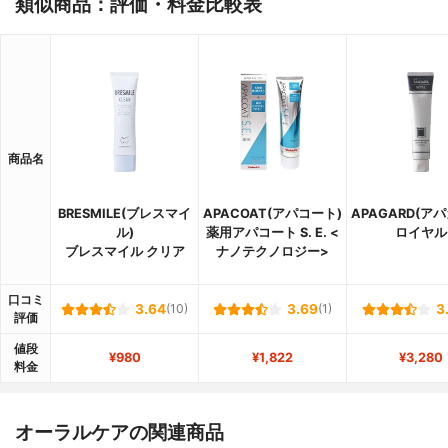
類似商品：評価・料金比較表
商品名
BRESMILE(ブレスマイ
APACOAT(アパコート)
APAGARD(ア
ル)
薬用アパコート S. E. <
ロイヤル
ブレスマイル クリア
ナノテクノロジー>
口コミ
3.64
(10)
3.69
(1)
3
評価
値段
¥980
¥1,822
¥3,280
料金
オーラルケアの関連商品