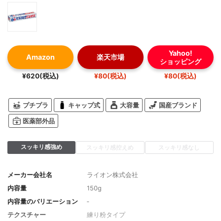
Yahoo!
Amazon
楽天市場
ショッピング
¥620(税込)
¥80(税込)
¥80(税込)
プチプラ
キャップ式
大容量
国産ブランド
医薬部外品
スッキリ感強め
スッキリ感控えめ
スッキリ感なし
メーカー会社名
ライオン株式会社
内容量
150g
内容量のバリエーション
‐
テクスチャー
練り粉タイプ