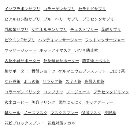
イソフラボンサプリ
コラーゲンサプリ
セラミドサプリ
ヒアルロン酸サプリ
ブルーベリーサプリ
プラセンタサプリ
乳酸菌サプリ
女性ホルモンサプリ
チェストツリー
葉酸サプリ
ビタミンCサプリ
ハンディマッサージャー
フットマッサージャー
マッサージシート
ホットアイマスク
いびき防止枕
内反小趾サポーター
外反母趾サポーター
猫背矯正ベルト
膝サポーター
骨盤ショーツ
ゲルマニウムブレスレット
ごぼう茶
なた豆茶
よもぎ茶
サラシア茶
スギナ茶
高麗人参茶
コラーゲンドリンク
コンブチャ
ノニジュース
プラセンタドリンク
玄米コーヒー
美容ドリンク
黒酢にんにく
ネッククーラー
鍼シール
ノーズマスク
マスクスプレー
保湿マスク
洗眼薬
花粉ブロックスプレー
花粉対策メガネ