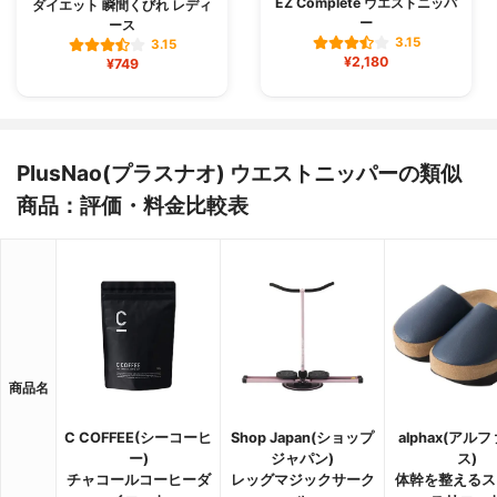
EZ Complete ウエストニッパ
ダイエット 瞬間くびれ レディ
ー
ース
3.15
3.15
¥2,180
¥749
PlusNao(プラスナオ) ウエストニッパーの類似
商品：評価・料金比較表
商品名
C COFFEE(シーコーヒ
Shop Japan(ショップ
alphax(アル
ー)
ジャパン)
ス)
チャコールコーヒーダ
レッグマジックサーク
体幹を整えるス