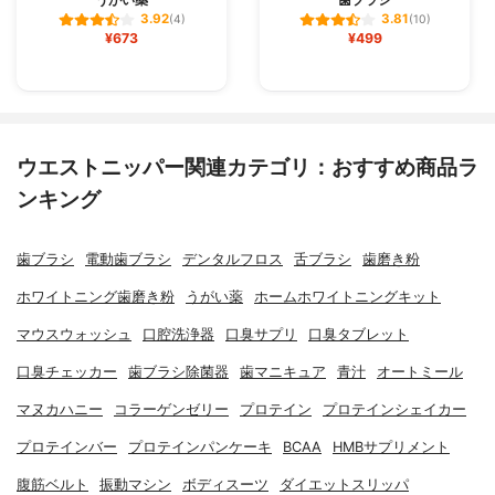
3.92
3.81
(4)
(10)
¥673
¥499
ウエストニッパー関連カテゴリ：おすすめ商品ラ
ンキング
歯ブラシ
電動歯ブラシ
デンタルフロス
舌ブラシ
歯磨き粉
ホワイトニング歯磨き粉
うがい薬
ホームホワイトニングキット
マウスウォッシュ
口腔洗浄器
口臭サプリ
口臭タブレット
口臭チェッカー
歯ブラシ除菌器
歯マニキュア
青汁
オートミール
マヌカハニー
コラーゲンゼリー
プロテイン
プロテインシェイカー
プロテインバー
プロテインパンケーキ
BCAA
HMBサプリメント
腹筋ベルト
振動マシン
ボディスーツ
ダイエットスリッパ