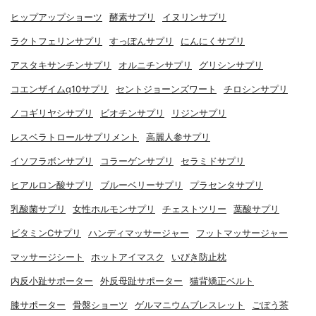
ヒップアップショーツ
酵素サプリ
イヌリンサプリ
ラクトフェリンサプリ
すっぽんサプリ
にんにくサプリ
アスタキサンチンサプリ
オルニチンサプリ
グリシンサプリ
コエンザイムq10サプリ
セントジョーンズワート
チロシンサプリ
ノコギリヤシサプリ
ビオチンサプリ
リジンサプリ
レスベラトロールサプリメント
高麗人参サプリ
イソフラボンサプリ
コラーゲンサプリ
セラミドサプリ
ヒアルロン酸サプリ
ブルーベリーサプリ
プラセンタサプリ
乳酸菌サプリ
女性ホルモンサプリ
チェストツリー
葉酸サプリ
ビタミンCサプリ
ハンディマッサージャー
フットマッサージャー
マッサージシート
ホットアイマスク
いびき防止枕
内反小趾サポーター
外反母趾サポーター
猫背矯正ベルト
膝サポーター
骨盤ショーツ
ゲルマニウムブレスレット
ごぼう茶