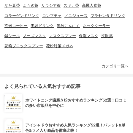
なた豆茶
よもぎ茶
サラシア茶
スギナ茶
高麗人参茶
コラーゲンドリンク
コンブチャ
ノニジュース
プラセンタドリンク
玄米コーヒー
美容ドリンク
黒酢にんにく
ネッククーラー
鍼シール
ノーズマスク
マスクスプレー
保湿マスク
洗眼薬
花粉ブロックスプレー
花粉対策メガネ
カテゴリ一覧へ
よく見られている人気おすすめ記事
ホワイトニング歯磨き粉おすすめランキング52選！口コミ
の多い市販品を中心に
アイシャドウおすすめ人気ランキング52選！パレット&単
色&ラメ入り商品を徹底比較！