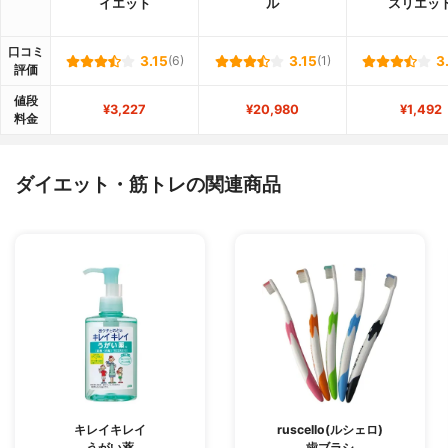
イエット
ル
スリエッ
口コミ
3.15
(6)
3.15
(1)
3
評価
値段
¥3,227
¥20,980
¥1,492
料金
ダイエット・筋トレの関連商品
キレイキレイ
ruscello(ルシェロ)
うがい薬
歯ブラシ