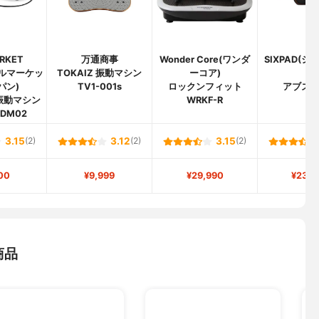
RKET
万通商事
Wonder Core(ワンダ
SIXPAD(
ールマーケッ
TOKAIZ 振動マシン
ーコア)
ド)
パン)
TV1-001s
ロックンフィット
アブズ
 振動マシン
WRKF-R
SDM02
3.15
(2)
3.12
(2)
3.15
(2)
00
¥9,999
¥29,990
¥23,9
商品