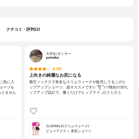
クチコミ・評判(2)
大学生/ダンサー
yumeka
4.00
上向きの綺麗なお尻になる
に気に入
着圧ソックスで有名なスリムウィークが販売してるこのヒ
ョーツも
ップアップショーツ、超オススメです(☝︎ ՞ਊ ՞)☝︎?独自の3Dヒ
ありません
ップアップ設計で、履くだけでヒップライ…
続きを見る
SLIMWALK(スリムウォーク)
ビューアクティ 美尻ショーツ