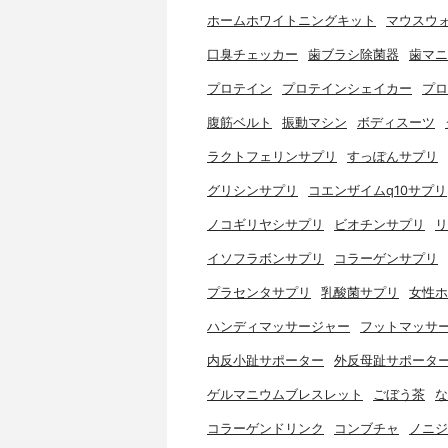
ホームホワイトニングキット
マウスウ
口臭チェッカー
歯ブラシ除菌器
歯マニ
プロテイン
プロテインシェイカー
プロ
腹筋ベルト
振動マシン
ボディスーツ
ラクトフェリンサプリ
すっぽんサプリ
グリシンサプリ
コエンザイムq10サプリ
ノコギリヤシサプリ
ビオチンサプリ
リ
イソフラボンサプリ
コラーゲンサプリ
プラセンタサプリ
乳酸菌サプリ
女性ホ
ハンディマッサージャー
フットマッサ
内反小趾サポーター
外反母趾サポータ
ゲルマニウムブレスレット
ごぼう茶
な
コラーゲンドリンク
コンブチャ
ノニジ