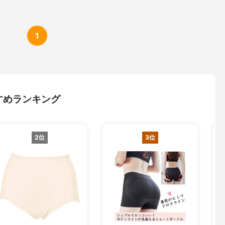
1
すめランキング
2位
3位