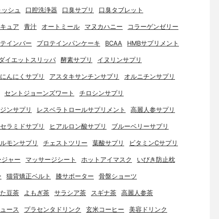
ォッシュ
口腔洗浄器
口臭サプリ
口臭タブレット
キュア
青汁
オートミール
マヌカハニー
コラーゲンゼリー
テインバー
プロテインパンケーキ
BCAA
HMBサプリメント
ダイエットスリッパ
酵素サプリ
イヌリンサプリ
にんにくサプリ
アスタキサンチンサプリ
オルニチンサプリ
セントジョーンズワート
チロシンサプリ
ジンサプリ
レスベラトロールサプリメント
高麗人参サプリ
セラミドサプリ
ヒアルロン酸サプリ
ブルーベリーサプリ
ルモンサプリ
チェストツリー
葉酸サプリ
ビタミンCサプリ
ージャー
マッサージシート
ホットアイマスク
いびき防止枕
ー
猫背矯正ベルト
膝サポーター
骨盤ショーツ
た豆茶
よもぎ茶
サラシア茶
スギナ茶
高麗人参茶
ュース
プラセンタドリンク
玄米コーヒー
美容ドリンク