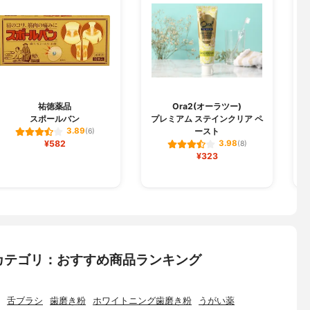
祐徳薬品
Ora2(オーラツー)
スポールバン
プレミアム ステインクリア ペ
ースト
3.89
(6)
¥582
3.98
(8)
¥323
カテゴリ：おすすめ商品ランキング
舌ブラシ
歯磨き粉
ホワイトニング歯磨き粉
うがい薬