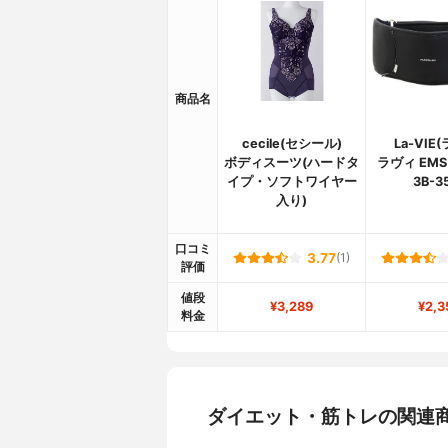
商品名
cecile(セシール)
La-VIE
ボディスーツ(ハードタ
ラヴィ EM
イプ・ソフトワイヤー
3B-3
入り)
口コミ
3.77
(1)
評価
値段
¥3,289
¥2,3
料金
ダイエット・筋トレの関連