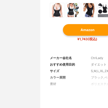
Amazon
¥1,743(税込)
メーカー会社名
CtriLady
おすすめ使用目的
ダイエット
サイズ
S,M,L,XL,2
カラー展開
ブラック,
素材
ポリエステル
その他の特徴
通気性あり