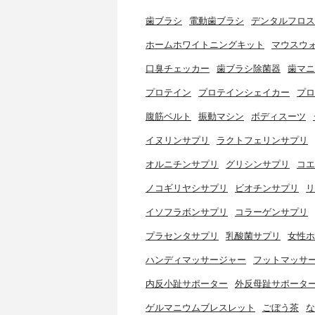
歯ブラシ
電動歯ブラシ
デンタルフロス
ホームホワイトニングキット
マウスウ
口臭チェッカー
歯ブラシ除菌器
歯マニ
プロテイン
プロテインシェイカー
プロ
腹筋ベルト
振動マシン
ボディスーツ
イヌリンサプリ
ラクトフェリンサプリ
オルニチンサプリ
グリシンサプリ
コエ
ノコギリヤシサプリ
ビオチンサプリ
リ
イソフラボンサプリ
コラーゲンサプリ
プラセンタサプリ
乳酸菌サプリ
女性ホ
ハンディマッサージャー
フットマッサ
内反小趾サポーター
外反母趾サポータ
ゲルマニウムブレスレット
ごぼう茶
な