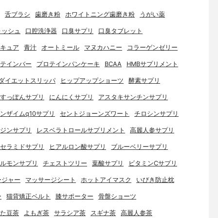
舌ブラシ
歯磨き粉
ホワイトニング歯磨き粉
うがい薬
ォッシュ
口腔洗浄器
口臭サプリ
口臭タブレット
キュア
青汁
オートミール
マヌカハニー
コラーゲンゼリー
テインバー
プロテインパンケーキ
BCAA
HMBサプリメント
ダイエットスリッパ
ヒップアップショーツ
酵素サプリ
すっぽんサプリ
にんにくサプリ
アスタキサンチンサプリ
ンザイムq10サプリ
セントジョーンズワート
チロシンサプリ
ジンサプリ
レスベラトロールサプリメント
高麗人参サプリ
セラミドサプリ
ヒアルロン酸サプリ
ブルーベリーサプリ
ルモンサプリ
チェストツリー
葉酸サプリ
ビタミンCサプリ
ージャー
マッサージシート
ホットアイマスク
いびき防止枕
ー
猫背矯正ベルト
膝サポーター
骨盤ショーツ
た豆茶
よもぎ茶
サラシア茶
スギナ茶
高麗人参茶