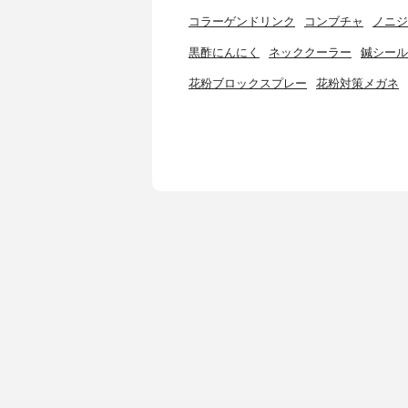
コラーゲンドリンク
コンブチャ
ノニジ
黒酢にんにく
ネッククーラー
鍼シール
花粉ブロックスプレー
花粉対策メガネ