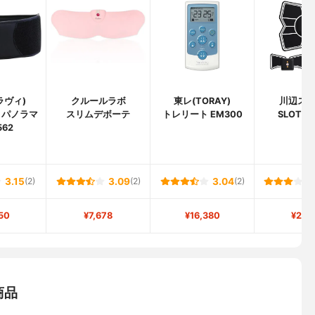
(ラヴィ)
クルールラボ
東レ(TORAY)
川辺ス
S パノラマ
スリムデボーテ
トレリート EM300
SLOTRE
562
3.15
(2)
3.09
(2)
3.04
(2)
50
¥7,678
¥16,380
¥2,9
商品