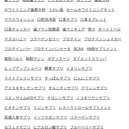
ホワイトニング歯磨き粉
うがい薬
ホームホワイトニングキット
マウスウォッシュ
口腔洗浄器
口臭サプリ
口臭タブレット
口臭チェッカー
歯ブラシ除菌器
歯マニキュア
青汁
オートミール
マヌカハニー
コラーゲンゼリー
プロテイン
プロテインシェイカー
プロテインバー
プロテインパンケーキ
BCAA
HMBサプリメント
腹筋ベルト
振動マシン
ボディスーツ
ダイエットスリッパ
ヒップアップショーツ
酵素サプリ
イヌリンサプリ
ラクトフェリンサプリ
すっぽんサプリ
にんにくサプリ
アスタキサンチンサプリ
オルニチンサプリ
グリシンサプリ
コエンザイムq10サプリ
チロシンサプリ
ノコギリヤシサプリ
ビオチンサプリ
リジンサプリ
レスベラトロールサプリメント
高麗人参サプリ
イソフラボンサプリ
コラーゲンサプリ
セラミドサプリ
ヒアルロン酸サプリ
ブルーベリーサプリ