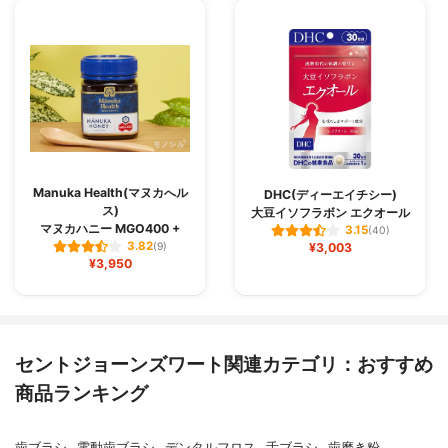
Manuka Health(マヌカへル
DHC(ディーエイチシー)
ス)
大豆イソフラボン エクオール
マヌカハニー MGO400 +
3.15
(40)
3.82
(9)
¥3,003
¥3,950
セントジョーンズワート関連カテゴリ：おすすめ
商品ランキング
歯ブラシ
電動歯ブラシ
デンタルフロス
舌ブラシ
歯磨き粉