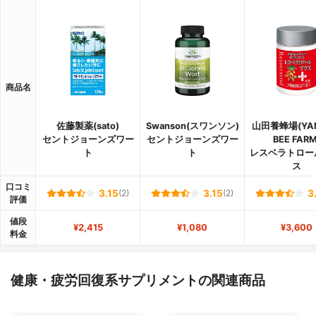
商品名
佐藤製薬(sato)
Swanson(スワンソン)
山田養蜂場(YA
セントジョーンズワー
セントジョーンズワー
BEE FARM
ト
ト
レスベラトロー
ス
口コミ
3.15
(2)
3.15
(2)
3
評価
値段
¥2,415
¥1,080
¥3,600
料金
健康・疲労回復系サプリメントの関連商品