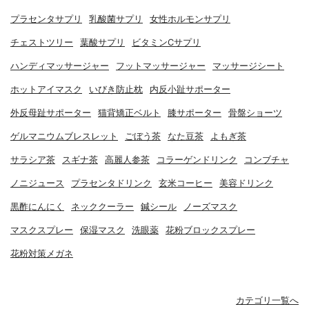
プラセンタサプリ
乳酸菌サプリ
女性ホルモンサプリ
チェストツリー
葉酸サプリ
ビタミンCサプリ
ハンディマッサージャー
フットマッサージャー
マッサージシート
ホットアイマスク
いびき防止枕
内反小趾サポーター
外反母趾サポーター
猫背矯正ベルト
膝サポーター
骨盤ショーツ
ゲルマニウムブレスレット
ごぼう茶
なた豆茶
よもぎ茶
サラシア茶
スギナ茶
高麗人参茶
コラーゲンドリンク
コンブチャ
ノニジュース
プラセンタドリンク
玄米コーヒー
美容ドリンク
黒酢にんにく
ネッククーラー
鍼シール
ノーズマスク
マスクスプレー
保湿マスク
洗眼薬
花粉ブロックスプレー
花粉対策メガネ
カテゴリ一覧へ