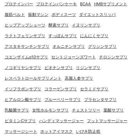
プロテインバー
プロテインパンケーキ
BCAA
HMBサプリメント
腹筋ベルト
振動マシン
ボディスーツ
ダイエットスリッパ
ヒップアップショーツ
酵素サプリ
イヌリンサプリ
ラクトフェリンサプリ
すっぽんサプリ
にんにくサプリ
アスタキサンチンサプリ
オルニチンサプリ
グリシンサプリ
コエンザイムq10サプリ
セントジョーンズワート
チロシンサプリ
ノコギリヤシサプリ
ビオチンサプリ
リジンサプリ
レスベラトロールサプリメント
高麗人参サプリ
イソフラボンサプリ
コラーゲンサプリ
セラミドサプリ
ヒアルロン酸サプリ
ブルーベリーサプリ
プラセンタサプリ
乳酸菌サプリ
女性ホルモンサプリ
チェストツリー
葉酸サプリ
ビタミンCサプリ
ハンディマッサージャー
フットマッサージャー
マッサージシート
ホットアイマスク
いびき防止枕