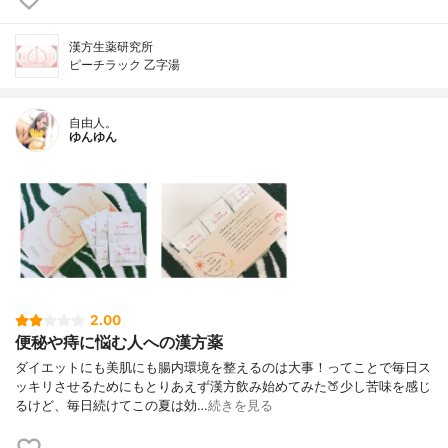
漢方生薬研究所
ピーチラック 乙字湯
自由人。
ゆんゆん
2.00
便秘や痔に悩む人への漢方薬
ダイエットにも美肌にも腸内環境を整えるのは大事！ってことで⁡毎日ス
ッキリさせるためにもとりあえず漢方飲み始めてみた🍑⁡少し苦味を感じ
るけど、毎日続けてこの夏は効…
続きを見る