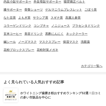
内反小趾サポーター
外反母趾サポーター
猫背矯正ベルト
膝サポーター
骨盤ショーツ
ゲルマニウムブレスレット
ごぼう茶
なた豆茶
よもぎ茶
サラシア茶
スギナ茶
高麗人参茶
コラーゲンドリンク
コンブチャ
ノニジュース
プラセンタドリンク
玄米コーヒー
美容ドリンク
黒酢にんにく
ネッククーラー
鍼シール
ノーズマスク
マスクスプレー
保湿マスク
洗眼薬
花粉ブロックスプレー
花粉対策メガネ
カテゴリ一覧へ
よく見られている人気おすすめ記事
ホワイトニング歯磨き粉おすすめランキング52選！口コミ
の多い市販品を中心に