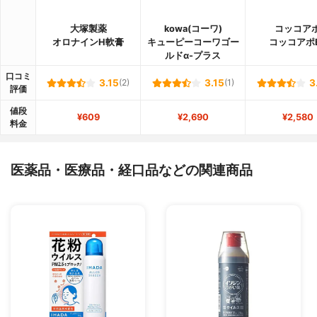
大塚製薬
kowa(コーワ)
コッコア
オロナインH軟膏
キューピーコーワゴー
コッコアポ
ルドα-プラス
口コミ
3.15
(2)
3.15
(1)
3
評価
値段
¥609
¥2,690
¥2,580
料金
医薬品・医療品・経口品などの関連商品