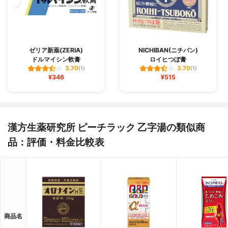
ゼリア新薬(ZERIA)
NICHIBAN(ニチバン)
ドルマイシン軟膏
ロイヒつぼ膏
3.70
3.70
(1)
(1)
¥346
¥515
漢方生薬研究所 ピーチラック 乙字湯の類似商
品：評価・料金比較表
商品名