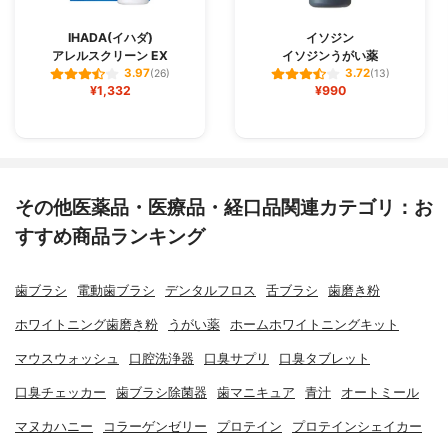
IHADA(イハダ)
イソジン
アレルスクリーン EX
イソジンうがい薬
3.97
3.72
(26)
(13)
¥1,332
¥990
その他医薬品・医療品・経口品関連カテゴリ：お
すすめ商品ランキング
歯ブラシ
電動歯ブラシ
デンタルフロス
舌ブラシ
歯磨き粉
ホワイトニング歯磨き粉
うがい薬
ホームホワイトニングキット
マウスウォッシュ
口腔洗浄器
口臭サプリ
口臭タブレット
口臭チェッカー
歯ブラシ除菌器
歯マニキュア
青汁
オートミール
マヌカハニー
コラーゲンゼリー
プロテイン
プロテインシェイカー