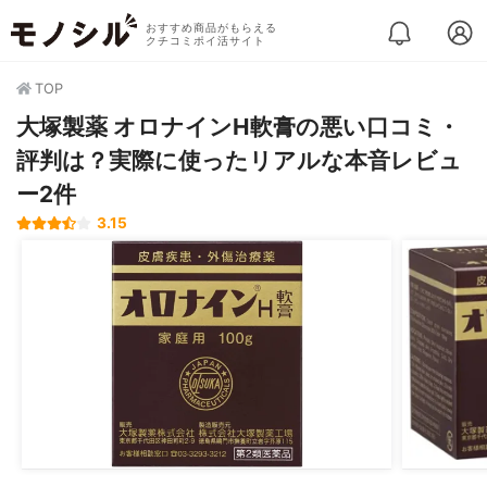
おすすめ商品がもらえる
クチコミポイ活サイト
TOP
大塚製薬 オロナインH軟膏の悪い口コミ・
評判は？実際に使ったリアルな本音レビュ
ー2件
3.15