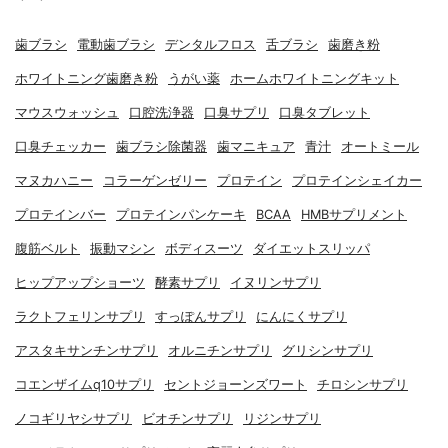
歯ブラシ
電動歯ブラシ
デンタルフロス
舌ブラシ
歯磨き粉
ホワイトニング歯磨き粉
うがい薬
ホームホワイトニングキット
マウスウォッシュ
口腔洗浄器
口臭サプリ
口臭タブレット
口臭チェッカー
歯ブラシ除菌器
歯マニキュア
青汁
オートミール
マヌカハニー
コラーゲンゼリー
プロテイン
プロテインシェイカー
プロテインバー
プロテインパンケーキ
BCAA
HMBサプリメント
腹筋ベルト
振動マシン
ボディスーツ
ダイエットスリッパ
ヒップアップショーツ
酵素サプリ
イヌリンサプリ
ラクトフェリンサプリ
すっぽんサプリ
にんにくサプリ
アスタキサンチンサプリ
オルニチンサプリ
グリシンサプリ
コエンザイムq10サプリ
セントジョーンズワート
チロシンサプリ
ノコギリヤシサプリ
ビオチンサプリ
リジンサプリ