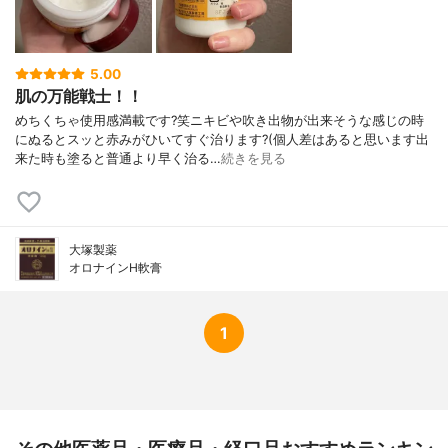
5.00
肌の万能戦士！！
めちくちゃ使用感満載です?笑ニキビや吹き出物が出来そうな感じの時
にぬるとスッと赤みがひいてすぐ治ります?(個人差はあると思います出
来た時も塗ると普通より早く治る…
続きを見る
大塚製薬
オロナインH軟膏
1