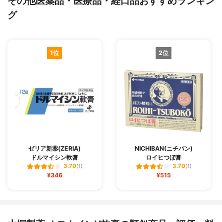
その他医薬品・医療品・経口品おすすめランキン
グ
1位
2位
ゼリア新薬(ZERIA)
NICHIBAN(ニチバン)
ドルマイシン軟膏
ロイヒつぼ膏
3.70
3.70
(1)
(1)
¥346
¥515