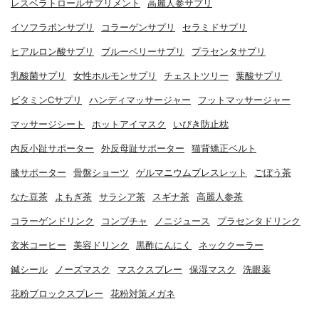
レスベラトロールサプリメント
高麗人参サプリ
イソフラボンサプリ
コラーゲンサプリ
セラミドサプリ
ヒアルロン酸サプリ
ブルーベリーサプリ
プラセンタサプリ
乳酸菌サプリ
女性ホルモンサプリ
チェストツリー
葉酸サプリ
ビタミンCサプリ
ハンディマッサージャー
フットマッサージャー
マッサージシート
ホットアイマスク
いびき防止枕
内反小趾サポーター
外反母趾サポーター
猫背矯正ベルト
膝サポーター
骨盤ショーツ
ゲルマニウムブレスレット
ごぼう茶
なた豆茶
よもぎ茶
サラシア茶
スギナ茶
高麗人参茶
コラーゲンドリンク
コンブチャ
ノニジュース
プラセンタドリンク
玄米コーヒー
美容ドリンク
黒酢にんにく
ネッククーラー
鍼シール
ノーズマスク
マスクスプレー
保湿マスク
洗眼薬
花粉ブロックスプレー
花粉対策メガネ