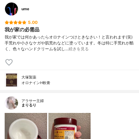
ume
5.00
我が家の必需品
我が家では何かあったらオロナインつけときなさい！と言われます(笑)
手荒れや小さなケガや肌荒れなどに塗っています。冬は特に手荒れが酷
く、色々なハンドクリームを試し…
続きを見る
大塚製薬
オロナインH軟膏
アラサー主婦
まりるり