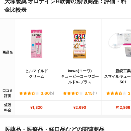
大塚製薬 オロナインH軟膏の類似商品：評価・料
金比較表
商品名
ヒルマイルド
kowa(コーワ)
新鋭工業
クリーム
キューピーコーワゴー
スマイルキュート
ルドα-プラス
501
口コミ
3.60
(5)
3.15
(1)
3
評価
値段
¥1,320
¥2,690
¥12,866
料金
医薬品・医療品・経口品などの関連商品