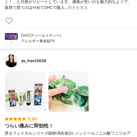
く！」と旦那がリピートしています。価格が安いのも魅力的なようで、
薬局で買うのはやめてDHCで購入…
続きを見る
DHC(ディーエイチシー)
アレルギー鼻炎錠FX
yk_free12636
5.00
つらい痛みに即効性！
塗るフェイタルシリーズ鎮静消炎成分l-メントールノニル酸ワニリルア