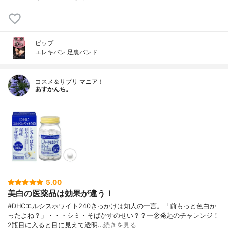
ピップ
エレキバン 足裏バンド
コスメ＆サプリ マニア！
あすかんち。
5.00
美白の医薬品は効果が違う！
#DHCエルシスホワイト240きっかけは知人の一言。「前もっと色白か
ったよね？」・・・シミ・そばかすのせい？？一念発起のチャレンジ！
2瓶目に入ると目に見えて透明…
続きを見る