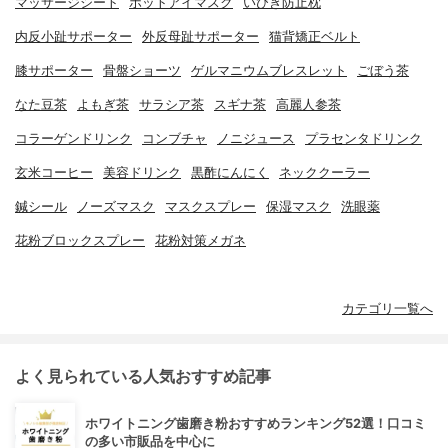
マッサージシート
ホットアイマスク
いびき防止枕
内反小趾サポーター
外反母趾サポーター
猫背矯正ベルト
膝サポーター
骨盤ショーツ
ゲルマニウムブレスレット
ごぼう茶
なた豆茶
よもぎ茶
サラシア茶
スギナ茶
高麗人参茶
コラーゲンドリンク
コンブチャ
ノニジュース
プラセンタドリンク
玄米コーヒー
美容ドリンク
黒酢にんにく
ネッククーラー
鍼シール
ノーズマスク
マスクスプレー
保湿マスク
洗眼薬
花粉ブロックスプレー
花粉対策メガネ
カテゴリ一覧へ
よく見られている人気おすすめ記事
ホワイトニング歯磨き粉おすすめランキング52選！口コミ
の多い市販品を中心に