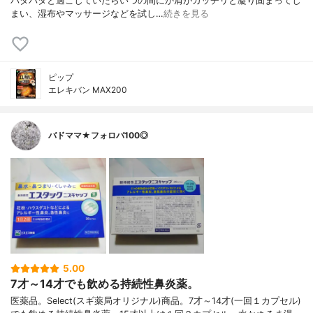
バタバタと過ごしていたらいつの間にか肩がガッチリと凝り固まってし
まい、湿布やマッサージなどを試し…
続きを見る
ピップ
エレキバン MAX200
バドママ★フォロバ100◎
5.00
7才～14才でも飲める持続性鼻炎薬。
医薬品。Select(スギ薬局オリジナル)商品。7才～14才(一回１カプセル)