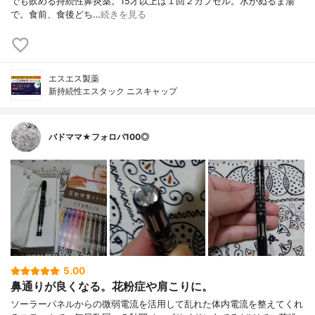
でも飲める持続性鼻炎薬。15才以上は１回２カプセル。水かぬるま湯
で。食前、食後どち…
続きを見る
エスエス製薬
新持続性エスタック ニスキャップ
バドママ★フォロバ100◎
5.00
鼻通りが良くなる。花粉症や肩こりに。
ソーラーパネルからの微弱電流を活用して乱れた体内電流を整えてくれ