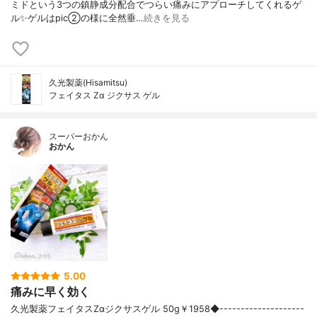
ミドという3つの鎮静成分配合でつらい痛みにアプローチしてくれるゲ
ル✨ゲルはpic②の様に全然垂…
続きを見る
久光製薬(Hisamitsu)
フェイタス Zα ジクサス ゲル
スーパーおかん
おかん
5.00
痛みに早く効く
久光製薬フェイタスZαジクサスゲル 50g￥1958◆--------------------