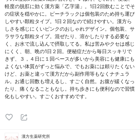
軽度の脱肛に効く漢方薬「乙字湯」。1日2回飲むことでそ
の症状を穏やかに。ピーチラックは個包装のため持ち運び
しやすい顆粒タイプ。1日２回なので続けやすい。漢方ら
しさを感じにくいピンクのおしゃれデザイン。個包装、サ
ラサラな顆粒タイプ。混ぜたり、溶かしたりする必要な
く、お水で流し込んで摂取してる。私は苦みやクセは感じ
にくく、朝、晩の1日２回。便秘症だから毎日スッキリで
きず、３，４日に１回ペースが多いから美容にも健康にも
よくない体質がずっと悩みで、でもお薬には頼りたくない
けど、お薬と違って漢方だから副作用等もなくナチュラ
ル。お通じ回数も増えるし、すごく自然。お腹が緩くなっ
たり、痛くなることもなし。持ち歩きにも便利なので習慣
化もしやすい。すごくおすすめです。
漢方生薬研究所