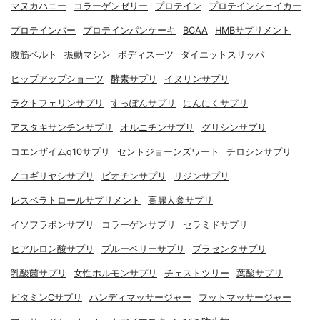
マヌカハニー
コラーゲンゼリー
プロテイン
プロテインシェイカー
プロテインバー
プロテインパンケーキ
BCAA
HMBサプリメント
腹筋ベルト
振動マシン
ボディスーツ
ダイエットスリッパ
ヒップアップショーツ
酵素サプリ
イヌリンサプリ
ラクトフェリンサプリ
すっぽんサプリ
にんにくサプリ
アスタキサンチンサプリ
オルニチンサプリ
グリシンサプリ
コエンザイムq10サプリ
セントジョーンズワート
チロシンサプリ
ノコギリヤシサプリ
ビオチンサプリ
リジンサプリ
レスベラトロールサプリメント
高麗人参サプリ
イソフラボンサプリ
コラーゲンサプリ
セラミドサプリ
ヒアルロン酸サプリ
ブルーベリーサプリ
プラセンタサプリ
乳酸菌サプリ
女性ホルモンサプリ
チェストツリー
葉酸サプリ
ビタミンCサプリ
ハンディマッサージャー
フットマッサージャー