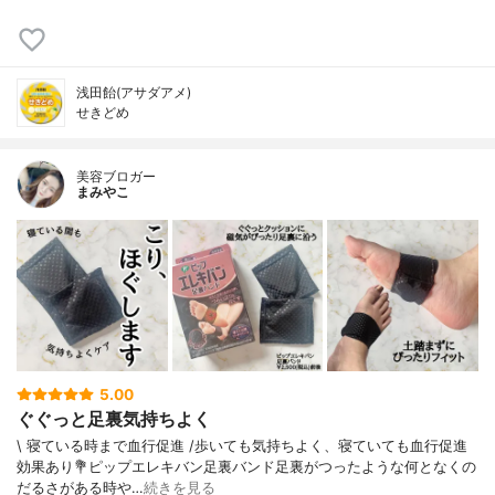
浅田飴(アサダアメ)
せきどめ
美容ブロガー
まみやこ
5.00
ぐぐっと足裏気持ちよく
\ 寝ている時まで血行促進 /⁡歩いても気持ちよく、寝ていても血行促進
効果あり⁡⁡⁡💐ピップエレキバン足裏バンド⁡⁡足裏がつったような何となくの
だるさがある時や…
続きを見る