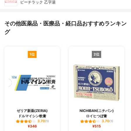
ピーチラック 乙字湯
その他医薬品・医療品・経口品おすすめランキン
グ
1位
2位
ゼリア新薬(ZERIA)
NICHIBAN(ニチバン)
ドルマイシン軟膏
ロイヒつぼ膏
3.70
3.70
(1)
(1)
¥346
¥515