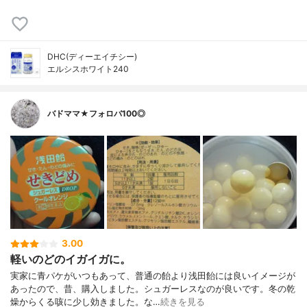
DHC(ディーエイチシー)
エルシスホワイト240
バドママ★フォロバ100◎
3.00
軽いのどのイガイガに。
実家に青パケがいつもあって、普通の飴より浅田飴には良いイメージが
あったので、昔、購入しました。シュガーレスなのが良いです。冬の乾
燥からくる咳に少し効きました。な…
続きを見る