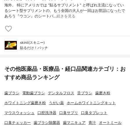
海外、 特にアメリカでは "貼るサプリメント" と呼ばれ主流になってい
るシート型サプリメントの、もう全国の大人が一回はお世話になったで
あろう『ウコン』のシートパ…
続きを見る
skinii(スキニー)
貼るだけ！パッチ
その他医薬品・医療品・経口品関連カテゴリ：お
すすめ商品ランキング
歯ブラシ
電動歯ブラシ
デンタルフロス
舌ブラシ
歯磨き粉
ホワイトニング歯磨き粉
うがい薬
ホームホワイトニングキット
マウスウォッシュ
口腔洗浄器
口臭サプリ
口臭タブレット
口臭チェッカー
歯ブラシ除菌器
歯マニキュア
青汁
オートミール