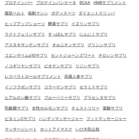
プロテインバー
プロテインパンケーキ
BCAA
HMBサプリメント
腹筋ベルト
振動マシン
ボディスーツ
ダイエットスリッパ
ヒップアップショーツ
酵素サプリ
イヌリンサプリ
ラクトフェリンサプリ
すっぽんサプリ
にんにくサプリ
アスタキサンチンサプリ
オルニチンサプリ
グリシンサプリ
コエンザイムq10サプリ
セントジョーンズワート
チロシンサプリ
ノコギリヤシサプリ
ビオチンサプリ
リジンサプリ
レスベラトロールサプリメント
高麗人参サプリ
イソフラボンサプリ
コラーゲンサプリ
セラミドサプリ
ヒアルロン酸サプリ
ブルーベリーサプリ
プラセンタサプリ
乳酸菌サプリ
女性ホルモンサプリ
チェストツリー
葉酸サプリ
ビタミンCサプリ
ハンディマッサージャー
フットマッサージャー
マッサージシート
ホットアイマスク
いびき防止枕