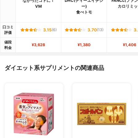
なかったコトに！
DHC(ディーエイチシ
FANCL(ファ
VM
ー)
カロリミッ
食べトモ
口コミ
3.15
(6)
3.70
(13)
3
評価
値段
¥3,628
¥1,380
¥1,406
料金
ダイエット系サプリメントの関連商品