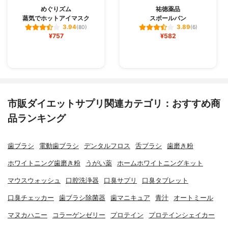
めぐりズム
祐徳薬品
蒸気でホットアイマスク
スポールバン
3.94
3.89
(80)
(6)
¥757
¥582
市販ダイエットサプリ関連カテゴリ：おすすめ商
品ランキング
歯ブラシ
電動歯ブラシ
デンタルフロス
舌ブラシ
歯磨き粉
ホワイトニング歯磨き粉
うがい薬
ホームホワイトニングキット
マウスウォッシュ
口腔洗浄器
口臭サプリ
口臭タブレット
口臭チェッカー
歯ブラシ除菌器
歯マニキュア
青汁
オートミール
マヌカハニー
コラーゲンゼリー
プロテイン
プロテインシェイカー