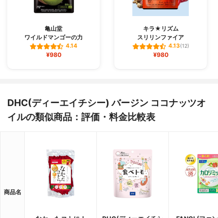
亀山堂
キラ★リズム
ワイルドマンゴーの力
スリリンファイア
4.14
4.13
(12)
¥980
¥980
DHC(ディーエイチシー) バージン ココナッツオ
イルの類似商品：評価・料金比較表
商品名