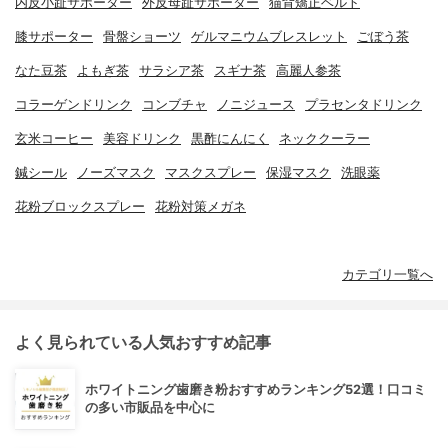
内反小趾サポーター
外反母趾サポーター
猫背矯正ベルト
膝サポーター
骨盤ショーツ
ゲルマニウムブレスレット
ごぼう茶
なた豆茶
よもぎ茶
サラシア茶
スギナ茶
高麗人参茶
コラーゲンドリンク
コンブチャ
ノニジュース
プラセンタドリンク
玄米コーヒー
美容ドリンク
黒酢にんにく
ネッククーラー
鍼シール
ノーズマスク
マスクスプレー
保湿マスク
洗眼薬
花粉ブロックスプレー
花粉対策メガネ
カテゴリ一覧へ
よく見られている人気おすすめ記事
ホワイトニング歯磨き粉おすすめランキング52選！口コミ
の多い市販品を中心に