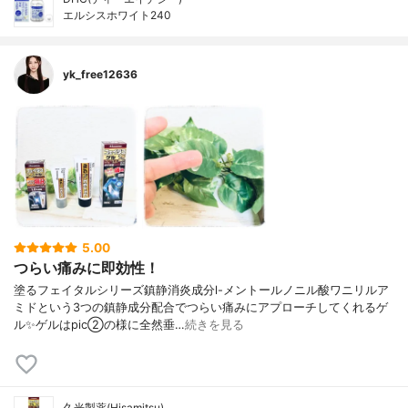
エルシスホワイト240
yk_free12636
5.00
つらい痛みに即効性！
塗るフェイタルシリーズ鎮静消炎成分l-メントールノニル酸ワニリルア
ミドという3つの鎮静成分配合でつらい痛みにアプローチしてくれるゲ
ル✨ゲルはpic②の様に全然垂…
続きを見る
久光製薬(Hisamitsu)