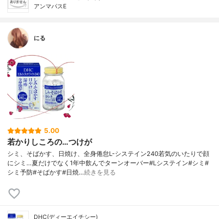
アンマパスE
にる
5.00
若かりしころの…つけが
シミ、そばかす、日焼け、全身倦怠L-システイン240若気のいたりで顔
にシミ…夏だけでなく1年中飲んでターンオーバー#Lシステイン#シミ#
シミ予防#そばかす#日焼…
続きを見る
DHC(ディーエイチシー)