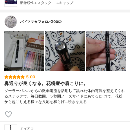
新持続性エスタック ニスキャップ
バドママ★フォロバ100◎
5.00
鼻通りが良くなる。花粉症や肩こりに。
ソーラーパネルからの微弱電流を活用して乱れた体内電流を整えてくれ
るステックで、毎日数回、５秒間ノーズサイドにあてるだけ!で、花粉
から起こりえる様々な反応を和らげ…
続きを見る
ティアラ