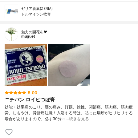
ゼリア新薬(ZERIA)
ドルマイシン軟膏
魅力の開花を❤︎
muguet
5.00
ニチバン ロイヒつぼ膏
効能・効果肩のこり、腰の痛み、打撲、捻挫、関節痛、筋肉痛、筋肉疲
労、しもやけ、骨折痛注意！入浴する時は、貼った場所がヒリヒリする
場合がありますので、必ず30分～…
続きを見る