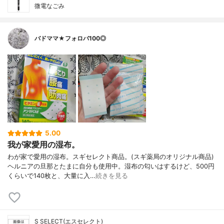
微電なごみ
バドママ★フォロバ100◎
5.00
我が家愛用の湿布。
わが家で愛用の湿布。スギセレクト商品。(スギ薬局のオリジナル商品)
ヘルニアの旦那とたまに自分も使用中。湿布の匂いはするけど、500円
くらいで140枚と、大量に入…
続きを見る
S SELECT(エスセレクト)