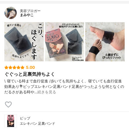
美容ブロガー
まみやこ
5.00
ぐぐっと足裏気持ちよく
\ 寝ている時まで血行促進 /⁡歩いても気持ちよく、寝ていても血行促進
効果あり⁡⁡⁡💐ピップエレキバン足裏バンド⁡⁡足裏がつったような何となくの
だるさがある時や…
続きを見る
ピップ
エレキバン 足裏バンド