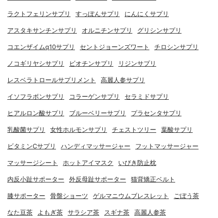
ラクトフェリンサプリ
すっぽんサプリ
にんにくサプリ
アスタキサンチンサプリ
オルニチンサプリ
グリシンサプリ
コエンザイムq10サプリ
セントジョーンズワート
チロシンサプリ
ノコギリヤシサプリ
ビオチンサプリ
リジンサプリ
レスベラトロールサプリメント
高麗人参サプリ
イソフラボンサプリ
コラーゲンサプリ
セラミドサプリ
ヒアルロン酸サプリ
ブルーベリーサプリ
プラセンタサプリ
乳酸菌サプリ
女性ホルモンサプリ
チェストツリー
葉酸サプリ
ビタミンCサプリ
ハンディマッサージャー
フットマッサージャー
マッサージシート
ホットアイマスク
いびき防止枕
内反小趾サポーター
外反母趾サポーター
猫背矯正ベルト
膝サポーター
骨盤ショーツ
ゲルマニウムブレスレット
ごぼう茶
なた豆茶
よもぎ茶
サラシア茶
スギナ茶
高麗人参茶