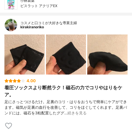
小林製薬
ビスラット アクリアEX
コスメと口コミが大好きな専業主婦
kirakiranoriko
4.00
着圧ソックスより断然ラク！磁石の力でコリやはりをケ
ア。
足にさっとつけるだけ。足裏のコリ・はりをおうちで簡単にケアができ
ます。磁気が足裏の血行を改善して、コリをほぐしてくれます。足裏バ
ンドには、磁石を3粒配置したググ…
続きを見る