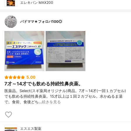
エレキバン MAX200
バドママ★フォロバ100◎
5.00
7才～14才でも飲める持続性鼻炎薬。
医薬品。Select(スギ薬局オリジナル)商品。7才～14才(一回１カプセル)
でも飲める持続性鼻炎薬。15才以上は１回２カプセル。水かぬるま湯
で。食前、食後どち…
続きを見る
エスエス製薬