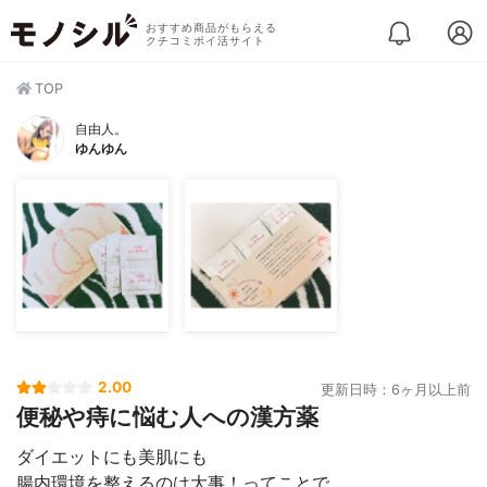
おすすめ商品がもらえる
クチコミポイ活サイト
TOP
自由人。
ゆんゆん
2.00
更新日時：6ヶ月以上前
便秘や痔に悩む人への漢方薬
ダイエットにも美肌にも
腸内環境を整えるのは大事！ってことで