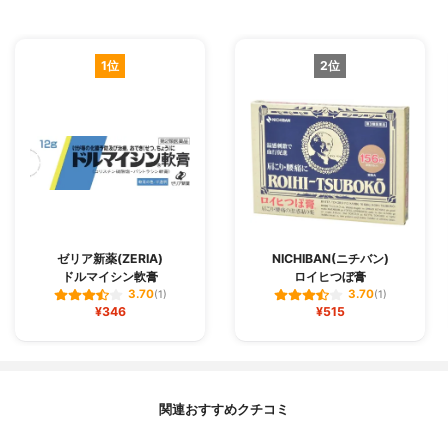
1位
2位
ゼリア新薬(ZERIA)
NICHIBAN(ニチバン)
ドルマイシン軟膏
ロイヒつぼ膏
3.70
3.70
(1)
(1)
¥346
¥515
関連おすすめクチコミ