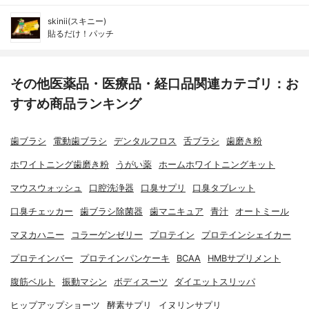
skinii(スキニー)
貼るだけ！パッチ
その他医薬品・医療品・経口品関連カテゴリ：お
すすめ商品ランキング
歯ブラシ
電動歯ブラシ
デンタルフロス
舌ブラシ
歯磨き粉
ホワイトニング歯磨き粉
うがい薬
ホームホワイトニングキット
マウスウォッシュ
口腔洗浄器
口臭サプリ
口臭タブレット
口臭チェッカー
歯ブラシ除菌器
歯マニキュア
青汁
オートミール
マヌカハニー
コラーゲンゼリー
プロテイン
プロテインシェイカー
プロテインバー
プロテインパンケーキ
BCAA
HMBサプリメント
腹筋ベルト
振動マシン
ボディスーツ
ダイエットスリッパ
ヒップアップショーツ
酵素サプリ
イヌリンサプリ