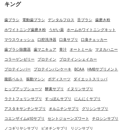
キング
歯ブラシ
電動歯ブラシ
デンタルフロス
舌ブラシ
歯磨き粉
ホワイトニング歯磨き粉
うがい薬
ホームホワイトニングキット
マウスウォッシュ
口腔洗浄器
口臭サプリ
口臭チェッカー
歯ブラシ除菌器
歯マニキュア
青汁
オートミール
マヌカハニー
コラーゲンゼリー
プロテイン
プロテインシェイカー
プロテインバー
プロテインパンケーキ
BCAA
HMBサプリメント
腹筋ベルト
振動マシン
ボディスーツ
ダイエットスリッパ
ヒップアップショーツ
酵素サプリ
イヌリンサプリ
ラクトフェリンサプリ
すっぽんサプリ
にんにくサプリ
アスタキサンチンサプリ
オルニチンサプリ
グリシンサプリ
コエンザイムq10サプリ
セントジョーンズワート
チロシンサプリ
ノコギリヤシサプリ
ビオチンサプリ
リジンサプリ