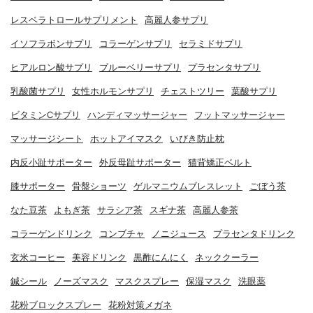
レスベラトロールサプリメント
高麗人参サプリ
イソフラボンサプリ
コラーゲンサプリ
セラミドサプリ
ヒアルロン酸サプリ
ブルーベリーサプリ
プラセンタサプリ
乳酸菌サプリ
女性ホルモンサプリ
チェストツリー
葉酸サプリ
ビタミンCサプリ
ハンディマッサージャー
フットマッサージャー
マッサージシート
ホットアイマスク
いびき防止枕
内反小趾サポーター
外反母趾サポーター
猫背矯正ベルト
膝サポーター
骨盤ショーツ
ゲルマニウムブレスレット
ごぼう茶
なた豆茶
よもぎ茶
サラシア茶
スギナ茶
高麗人参茶
コラーゲンドリンク
コンブチャ
ノニジュース
プラセンタドリンク
玄米コーヒー
美容ドリンク
黒酢にんにく
ネッククーラー
鍼シール
ノーズマスク
マスクスプレー
保湿マスク
洗眼薬
花粉ブロックスプレー
花粉対策メガネ