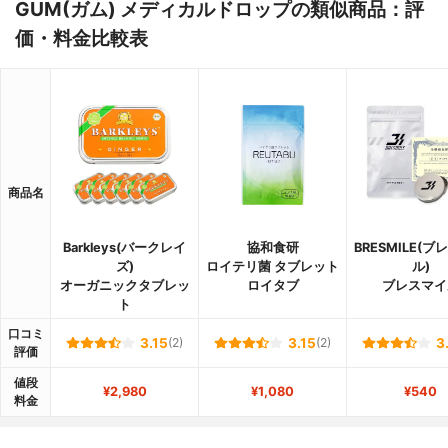
GUM(ガム) メディカルドロップの類似商品：評
価・料金比較表
商品名
Barkleys(バークレイ
協和食研
BRESMILE(
ズ)
ロイテリ菌 タブレット
ル)
オーガニックタブレッ
ロイタブ
ブレスマイ
ト
口コミ
3.15
(2)
3.15
(2)
3
評価
値段
¥2,980
¥1,080
¥540
料金