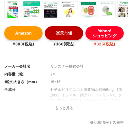
Yahoo!
Amazon
楽天市場
ショッピング
¥383(税込)
¥360(税込)
¥325(税込)
メーカー会社名
サンスター株式会社
内容量（粒）
24
1粒の大きさ（mm）
15×15
全成分
セチルピリジニウム塩化物水和物6mg ［添
加物］イソマル、銅クロロフィリンNa、ク
エン酸Na、アスパルテーム（L-フェニルア
ラニン化合物）、ℓ－メントール、香料
もっと見る
1日あたりの目安量（粒）
-
1日あたりの価格
15円
記載情報ミス報告