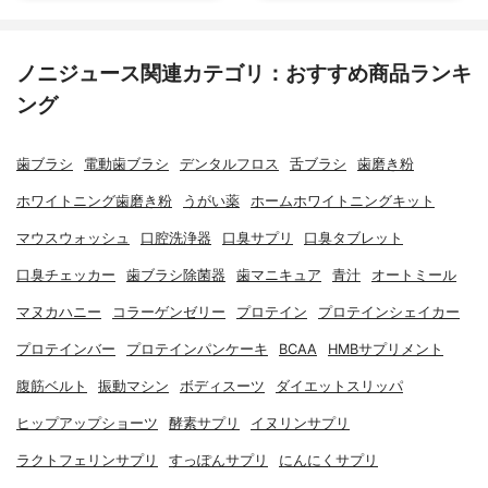
ノニジュース関連カテゴリ：おすすめ商品ランキ
ング
歯ブラシ
電動歯ブラシ
デンタルフロス
舌ブラシ
歯磨き粉
ホワイトニング歯磨き粉
うがい薬
ホームホワイトニングキット
マウスウォッシュ
口腔洗浄器
口臭サプリ
口臭タブレット
口臭チェッカー
歯ブラシ除菌器
歯マニキュア
青汁
オートミール
マヌカハニー
コラーゲンゼリー
プロテイン
プロテインシェイカー
プロテインバー
プロテインパンケーキ
BCAA
HMBサプリメント
腹筋ベルト
振動マシン
ボディスーツ
ダイエットスリッパ
ヒップアップショーツ
酵素サプリ
イヌリンサプリ
ラクトフェリンサプリ
すっぽんサプリ
にんにくサプリ