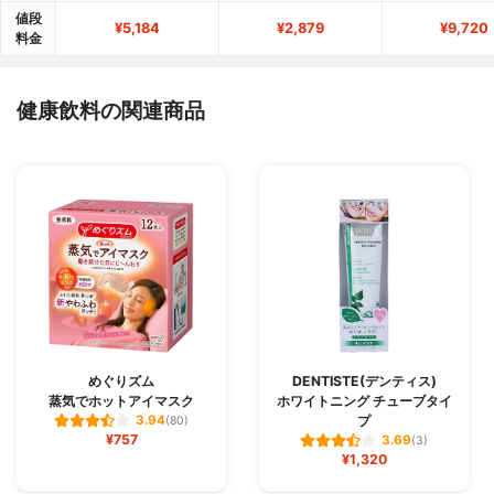
値段
¥5,184
¥2,879
¥9,720
料金
健康飲料の関連商品
めぐりズム
DENTISTE(デンティス)
蒸気でホットアイマスク
ホワイトニング チューブタイ
プ
3.94
(80)
¥757
3.69
(3)
¥1,320