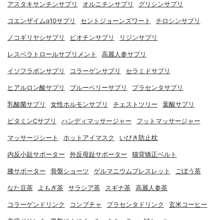
アスタキサンチンサプリ
オルニチンサプリ
グリシンサプリ
コエンザイムq10サプリ
セントジョーンズワート
チロシンサプリ
ノコギリヤシサプリ
ビオチンサプリ
リジンサプリ
レスベラトロールサプリメント
高麗人参サプリ
イソフラボンサプリ
コラーゲンサプリ
セラミドサプリ
ヒアルロン酸サプリ
ブルーベリーサプリ
プラセンタサプリ
乳酸菌サプリ
女性ホルモンサプリ
チェストツリー
葉酸サプリ
ビタミンCサプリ
ハンディマッサージャー
フットマッサージャー
マッサージシート
ホットアイマスク
いびき防止枕
内反小趾サポーター
外反母趾サポーター
猫背矯正ベルト
膝サポーター
骨盤ショーツ
ゲルマニウムブレスレット
ごぼう茶
なた豆茶
よもぎ茶
サラシア茶
スギナ茶
高麗人参茶
コラーゲンドリンク
コンブチャ
プラセンタドリンク
玄米コーヒー