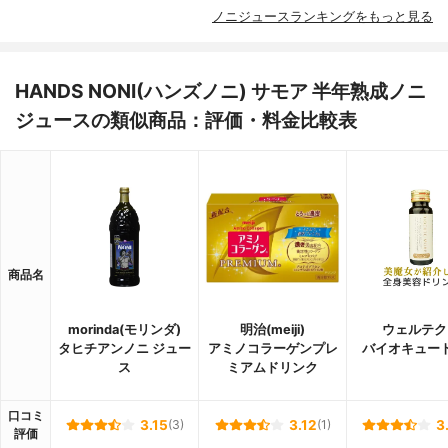
ノニジュースランキングをもっと見る
HANDS NONI(ハンズノニ) サモア 半年熟成ノニ
ジュースの類似商品：評価・料金比較表
商品名
morinda(モリンダ)
明治(meiji)
ウェルテク
タヒチアンノニ ジュー
アミノコラーゲンプレ
バイオキュー
ス
ミアムドリンク
口コミ
3.15
(3)
3.12
(1)
3
評価