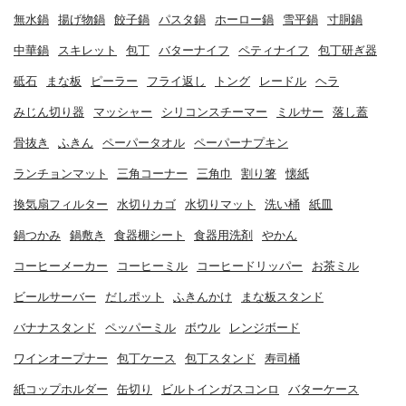
無水鍋
揚げ物鍋
餃子鍋
パスタ鍋
ホーロー鍋
雪平鍋
寸胴鍋
中華鍋
スキレット
包丁
バターナイフ
ペティナイフ
包丁研ぎ器
砥石
まな板
ピーラー
フライ返し
トング
レードル
ヘラ
みじん切り器
マッシャー
シリコンスチーマー
ミルサー
落し蓋
骨抜き
ふきん
ペーパータオル
ペーパーナプキン
ランチョンマット
三角コーナー
三角巾
割り箸
懐紙
換気扇フィルター
水切りカゴ
水切りマット
洗い桶
紙皿
鍋つかみ
鍋敷き
食器棚シート
食器用洗剤
やかん
コーヒーメーカー
コーヒーミル
コーヒードリッパー
お茶ミル
ビールサーバー
だしポット
ふきんかけ
まな板スタンド
バナナスタンド
ペッパーミル
ボウル
レンジボード
ワインオープナー
包丁ケース
包丁スタンド
寿司桶
紙コップホルダー
缶切り
ビルトインガスコンロ
バターケース