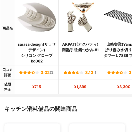
商品名
sarasa design(サラサ
AKPATI(アクパティ)
山崎実業(Yamaz
デザイン)
耐熱手袋 鍋つかみ #1
折り畳み水切り
シリコン グローブ
タワー L 7836
kc082
口コミ
3.02
(3)
3.13
(1)
3
評価
値段
¥715
¥1,899
¥3,300
料金
キッチン消耗備品の関連商品