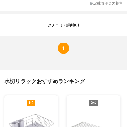
ススチール箸立て：ポリプロピレン
記載情報ミス報告
受け皿のスライド
-
排水方向の調整
-
クチコミ・評判(0)
付属品
バスケット３つ 、トレー3枚 、包丁立て 、
箸立て 、まな板立て
1
水切りラックおすすめランキング
1位
2位