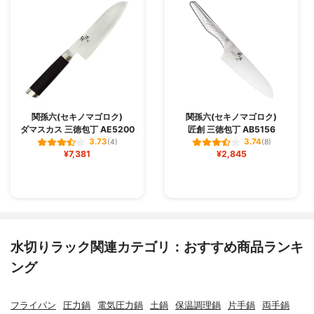
関孫六(セキノマゴロク)
関孫六(セキノマゴロク)
ダマスカス 三徳包丁 AE5200
匠創 三徳包丁 AB5156
3.73
3.74
(4)
(8)
¥7,381
¥2,845
水切りラック関連カテゴリ：おすすめ商品ランキ
ング
フライパン
圧力鍋
電気圧力鍋
土鍋
保温調理鍋
片手鍋
両手鍋