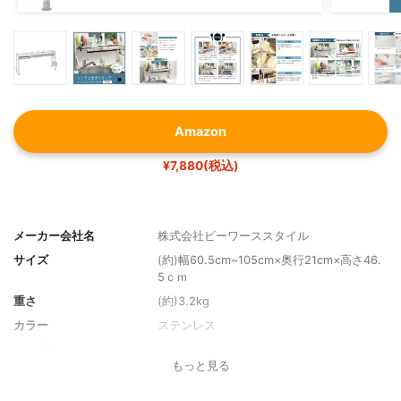
Amazon
¥7,880(税込)
メーカー会社名
株式会社ビーワーススタイル
サイズ
(約)幅60.5cm~105cm×奥行21cm×高さ46.
5ｃｍ
重さ
(約)3.2kg
カラー
ステンレス
タイプ
バスケットタイプ
もっと見る
材質
本体部：スチール（カチオン電着塗装+ポリ
エステル樹脂紛体塗装） トレイ：ステンレ