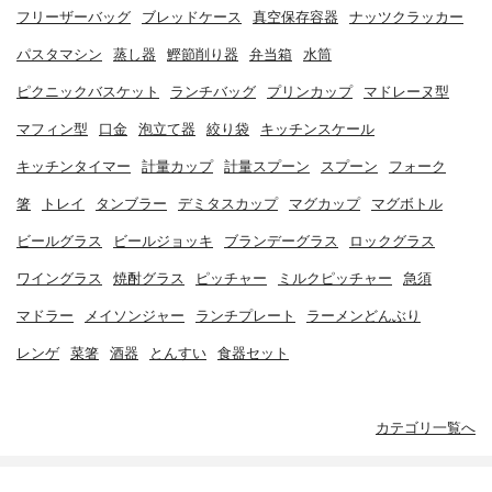
フリーザーバッグ
ブレッドケース
真空保存容器
ナッツクラッカー
パスタマシン
蒸し器
鰹節削り器
弁当箱
水筒
ピクニックバスケット
ランチバッグ
プリンカップ
マドレーヌ型
マフィン型
口金
泡立て器
絞り袋
キッチンスケール
キッチンタイマー
計量カップ
計量スプーン
スプーン
フォーク
箸
トレイ
タンブラー
デミタスカップ
マグカップ
マグボトル
ビールグラス
ビールジョッキ
ブランデーグラス
ロックグラス
ワイングラス
焼酎グラス
ピッチャー
ミルクピッチャー
急須
マドラー
メイソンジャー
ランチプレート
ラーメンどんぶり
レンゲ
菜箸
酒器
とんすい
食器セット
カテゴリ一覧へ