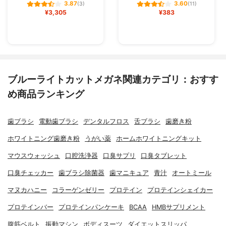
3.87
3.60
(3)
(11)
¥3,305
¥383
ブルーライトカットメガネ関連カテゴリ：おすす
め商品ランキング
歯ブラシ
電動歯ブラシ
デンタルフロス
舌ブラシ
歯磨き粉
ホワイトニング歯磨き粉
うがい薬
ホームホワイトニングキット
マウスウォッシュ
口腔洗浄器
口臭サプリ
口臭タブレット
口臭チェッカー
歯ブラシ除菌器
歯マニキュア
青汁
オートミール
マヌカハニー
コラーゲンゼリー
プロテイン
プロテインシェイカー
プロテインバー
プロテインパンケーキ
BCAA
HMBサプリメント
腹筋ベルト
振動マシン
ボディスーツ
ダイエットスリッパ