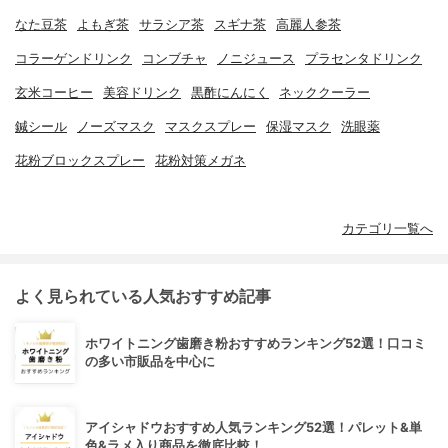
なた豆茶
よもぎ茶
サラシア茶
スギナ茶
高麗人参茶
コラーゲンドリンク
コンブチャ
ノニジュース
プラセンタドリンク
玄米コーヒー
美容ドリンク
黒酢にんにく
ネッククーラー
鍼シール
ノーズマスク
マスクスプレー
保湿マスク
洗眼薬
花粉ブロックスプレー
花粉対策メガネ
カテゴリ一覧へ
よく見られている人気おすすめ記事
ホワイトニング歯磨き粉おすすめランキング52選！口コミ
の多い市販品を中心に
アイシャドウおすすめ人気ランキング52選！パレット&単
色&ラメ入り商品を徹底比較！