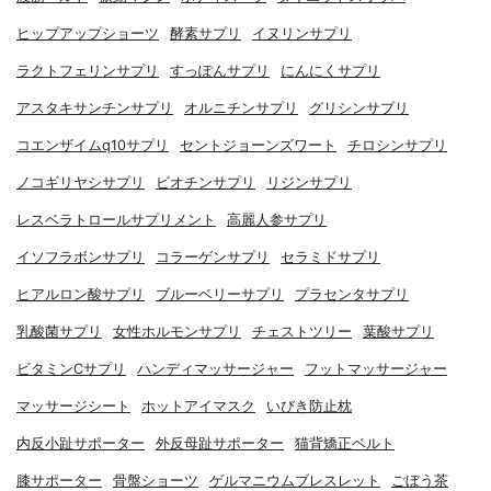
ヒップアップショーツ
酵素サプリ
イヌリンサプリ
ラクトフェリンサプリ
すっぽんサプリ
にんにくサプリ
アスタキサンチンサプリ
オルニチンサプリ
グリシンサプリ
コエンザイムq10サプリ
セントジョーンズワート
チロシンサプリ
ノコギリヤシサプリ
ビオチンサプリ
リジンサプリ
レスベラトロールサプリメント
高麗人参サプリ
イソフラボンサプリ
コラーゲンサプリ
セラミドサプリ
ヒアルロン酸サプリ
ブルーベリーサプリ
プラセンタサプリ
乳酸菌サプリ
女性ホルモンサプリ
チェストツリー
葉酸サプリ
ビタミンCサプリ
ハンディマッサージャー
フットマッサージャー
マッサージシート
ホットアイマスク
いびき防止枕
内反小趾サポーター
外反母趾サポーター
猫背矯正ベルト
膝サポーター
骨盤ショーツ
ゲルマニウムブレスレット
ごぼう茶