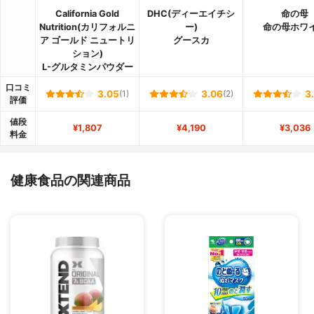
California Gold
DHC(ディーエイチシ
命の母
Nutrition(カリフォルニ
ー)
命の母ホワ
ア ゴールド ニュートリ
グースカ
ション)
L-グルタミンパウダー
口コミ
3.05
(1)
3.06
(2)
3
評価
値段
¥1,807
¥4,190
¥3,036
料金
健康食品の関連商品