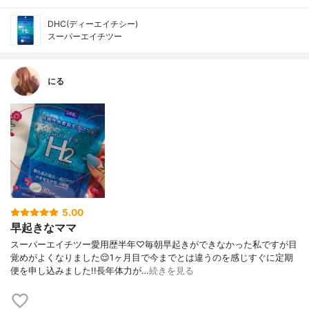
DHC(ディーエイチシー)
スーパーエイチツー
にる
5.00
早起きなママ
スーパーエイチツー愛用歴半年♡毎朝早起きができなかった私ですが目
覚めがよくなりました😌1ヶ月目で今までとは違うのを感じすぐに定期
便を申し込みました!!長年体力が…
続きを見る