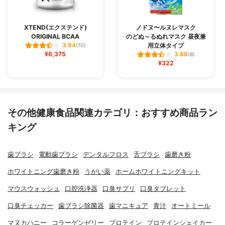
XTEND(エクステンド)
ノドヌ〜ルヌレマスク
ORIGINAL BCAA
のどぬ～るぬれマスク 昼夜兼
用立体タイプ
3.94
(10)
¥6,375
3.88
(8)
¥322
その他健康食品関連カテゴリ：おすすめ商品ラン
キング
歯ブラシ
電動歯ブラシ
デンタルフロス
舌ブラシ
歯磨き粉
ホワイトニング歯磨き粉
うがい薬
ホームホワイトニングキット
マウスウォッシュ
口腔洗浄器
口臭サプリ
口臭タブレット
口臭チェッカー
歯ブラシ除菌器
歯マニキュア
青汁
オートミール
マヌカハニー
コラーゲンゼリー
プロテイン
プロテインシェイカー