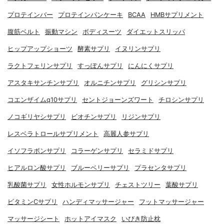
プロテインバー
プロテインパンケーキ
BCAA
HMBサプリメント
腹筋ベルト
振動マシン
ボディスーツ
ダイエットスリッパ
ヒップアップショーツ
酵素サプリ
イヌリンサプリ
ラクトフェリンサプリ
すっぽんサプリ
にんにくサプリ
アスタキサンチンサプリ
オルニチンサプリ
グリシンサプリ
コエンザイムq10サプリ
セントジョーンズワート
チロシンサプリ
ノコギリヤシサプリ
ビオチンサプリ
リジンサプリ
レスベラトロールサプリメント
高麗人参サプリ
イソフラボンサプリ
コラーゲンサプリ
セラミドサプリ
ヒアルロン酸サプリ
ブルーベリーサプリ
プラセンタサプリ
乳酸菌サプリ
女性ホルモンサプリ
チェストツリー
葉酸サプリ
ビタミンCサプリ
ハンディマッサージャー
フットマッサージャー
マッサージシート
ホットアイマスク
いびき防止枕