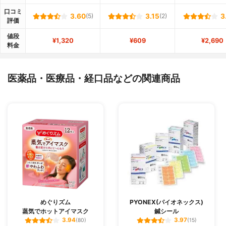
口コミ
3.60
(5)
3.15
(2)
3
評価
値段
¥1,320
¥609
¥2,690
料金
医薬品・医療品・経口品などの関連商品
めぐりズム
PYONEX(パイオネックス)
蒸気でホットアイマスク
鍼シール
3.94
3.97
(80)
(15)