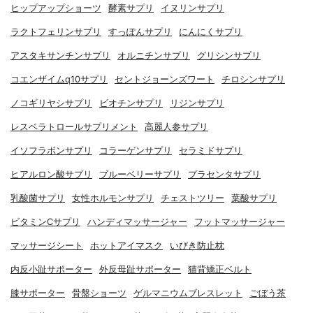
ヒップアップショーツ
酵素サプリ
イヌリンサプリ
ラクトフェリンサプリ
すっぽんサプリ
にんにくサプリ
アスタキサンチンサプリ
オルニチンサプリ
グリシンサプリ
コエンザイムq10サプリ
セントジョーンズワート
チロシンサプリ
ノコギリヤシサプリ
ビオチンサプリ
リジンサプリ
レスベラトロールサプリメント
高麗人参サプリ
イソフラボンサプリ
コラーゲンサプリ
セラミドサプリ
ヒアルロン酸サプリ
ブルーベリーサプリ
プラセンタサプリ
乳酸菌サプリ
女性ホルモンサプリ
チェストツリー
葉酸サプリ
ビタミンCサプリ
ハンディマッサージャー
フットマッサージャー
マッサージシート
ホットアイマスク
いびき防止枕
内反小趾サポーター
外反母趾サポーター
猫背矯正ベルト
膝サポーター
骨盤ショーツ
ゲルマニウムブレスレット
ごぼう茶