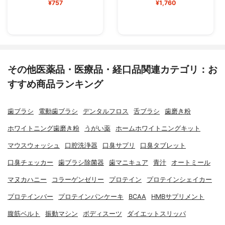
¥757
¥1,760
その他医薬品・医療品・経口品関連カテゴリ：お
すすめ商品ランキング
歯ブラシ
電動歯ブラシ
デンタルフロス
舌ブラシ
歯磨き粉
ホワイトニング歯磨き粉
うがい薬
ホームホワイトニングキット
マウスウォッシュ
口腔洗浄器
口臭サプリ
口臭タブレット
口臭チェッカー
歯ブラシ除菌器
歯マニキュア
青汁
オートミール
マヌカハニー
コラーゲンゼリー
プロテイン
プロテインシェイカー
プロテインバー
プロテインパンケーキ
BCAA
HMBサプリメント
腹筋ベルト
振動マシン
ボディスーツ
ダイエットスリッパ