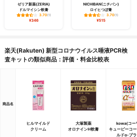
ゼリア新薬(ZERIA)
NICHIBAN(ニチバン)
ドルマイシン軟膏
ロイヒつぼ膏
3.70
3.70
(1)
(1)
¥346
¥515
楽天(Rakuten) 新型コロナウイルス唾液PCR検
査キットの類似商品：評価・料金比較表
商品名
ヒルマイルド
大塚製薬
kowa(コー
クリーム
オロナインH軟膏
キューピーコー
ルドα-プ