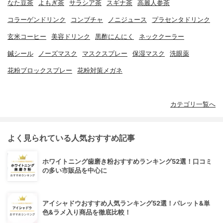
なた豆茶
よもぎ茶
サラシア茶
スギナ茶
高麗人参茶
コラーゲンドリンク
コンブチャ
ノニジュース
プラセンタドリンク
玄米コーヒー
美容ドリンク
黒酢にんにく
ネッククーラー
鍼シール
ノーズマスク
マスクスプレー
保湿マスク
洗眼薬
花粉ブロックスプレー
花粉対策メガネ
カテゴリ一覧へ
よく見られている人気おすすめ記事
ホワイトニング歯磨き粉おすすめランキング52選！口コミ
の多い市販品を中心に
アイシャドウおすすめ人気ランキング52選！パレット&単
色&ラメ入り商品を徹底比較！