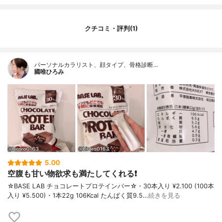
味
チョコレート
1本あたりの価格
80円
原産国
日本
クチコミ・評判(1)
脂質(g)
5.2g
その他の特徴
一口サイズ
パーソナルカラリスト、顔タイプ、骨格診断…
タイプ
クランチ
國唯ひろみ
5.00
空腹も甘い物欲求も満たしてくれる❗️
☆BASE LAB チョコレートプロテインバー☆・30本入り ¥2.100 (100本
入り ¥5.500)・1本22g 106Kcal たんぱく質9.5…
続きを見る