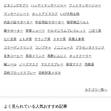
ビタミンCサプリ
ハンディマッサージャー
フットマッサージャー
マッサージシート
ホットアイマスク
いびき防止枕
内反小趾サポーター
外反母趾サポーター
猫背矯正ベルト
膝サポーター
骨盤ショーツ
ゲルマニウムブレスレット
ごぼう茶
なた豆茶
よもぎ茶
サラシア茶
スギナ茶
高麗人参茶
コラーゲンドリンク
コンブチャ
ノニジュース
プラセンタドリンク
玄米コーヒー
美容ドリンク
黒酢にんにく
ネッククーラー
鍼シール
ノーズマスク
マスクスプレー
保湿マスク
洗眼薬
花粉ブロックスプレー
花粉対策メガネ
カテゴリ一覧へ
よく見られている人気おすすめ記事