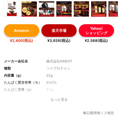
Yahoo!
Amazon
楽天市場
ショッピング
¥2,400(税込)
¥3,926(税込)
¥2,568(税込)
メーカー会社名
株式会社AINEXT
種類
ソイプロテイン
内容量（g）
22g
たんぱく質含有率（％）
約43%
たんぱく質量（g）
9.5g
炭水化物量（g）
5.6g
もっと見る
カロリー
106kcal
味のバリエーション
チョコレート、バニラ、ストロベリー
記載情報ミス報告