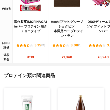
商品名
森永製菓(MORINAGA)
Asahi(アサヒグループ
DNS(ディーエ
inバー プロテイン 焼き
ショクヒン)
ソイ フィット 
チョコタイプ
一本満足バー プロテイ
ンバー
ン・ラン
口コミ
3.15
(3)
3.68
(1)
3
評価
値段
¥119
¥1,340
¥3,240
料金
プロテイン類の関連商品