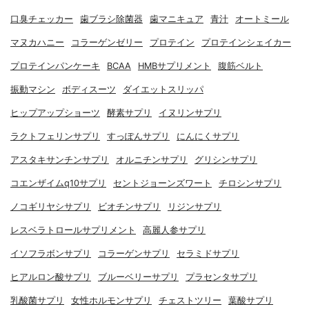
口臭チェッカー
歯ブラシ除菌器
歯マニキュア
青汁
オートミール
マヌカハニー
コラーゲンゼリー
プロテイン
プロテインシェイカー
プロテインパンケーキ
BCAA
HMBサプリメント
腹筋ベルト
振動マシン
ボディスーツ
ダイエットスリッパ
ヒップアップショーツ
酵素サプリ
イヌリンサプリ
ラクトフェリンサプリ
すっぽんサプリ
にんにくサプリ
アスタキサンチンサプリ
オルニチンサプリ
グリシンサプリ
コエンザイムq10サプリ
セントジョーンズワート
チロシンサプリ
ノコギリヤシサプリ
ビオチンサプリ
リジンサプリ
レスベラトロールサプリメント
高麗人参サプリ
イソフラボンサプリ
コラーゲンサプリ
セラミドサプリ
ヒアルロン酸サプリ
ブルーベリーサプリ
プラセンタサプリ
乳酸菌サプリ
女性ホルモンサプリ
チェストツリー
葉酸サプリ