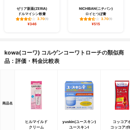
ゼリア新薬(ZERIA)
NICHIBAN(ニチバン)
ドルマイシン軟膏
ロイヒつぼ膏
3.70
3.70
(1)
(1)
¥346
¥515
kowa(コーワ) コルゲンコーワトローチの類似商
品：評価・料金比較表
商品名
ヒルマイルド
yuskin(ユースキン)
コッコア
クリーム
ユースキンI
コッコアポ