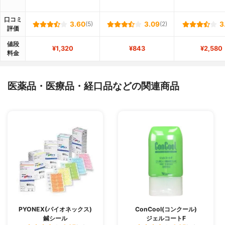
口コミ
3.60
(5)
3.09
(2)
3
評価
値段
¥1,320
¥843
¥2,580
料金
医薬品・医療品・経口品などの関連商品
PYONEX(パイオネックス)
ConCool(コンクール)
鍼シール
ジェルコートF