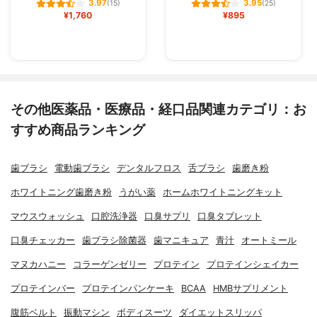
3.97
3.95
(15)
(25)
¥1,760
¥895
その他医薬品・医療品・経口品関連カテゴリ：お
すすめ商品ランキング
歯ブラシ
電動歯ブラシ
デンタルフロス
舌ブラシ
歯磨き粉
ホワイトニング歯磨き粉
うがい薬
ホームホワイトニングキット
マウスウォッシュ
口腔洗浄器
口臭サプリ
口臭タブレット
口臭チェッカー
歯ブラシ除菌器
歯マニキュア
青汁
オートミール
マヌカハニー
コラーゲンゼリー
プロテイン
プロテインシェイカー
プロテインバー
プロテインパンケーキ
BCAA
HMBサプリメント
腹筋ベルト
振動マシン
ボディスーツ
ダイエットスリッパ