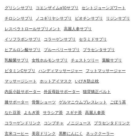
グリシンサプリ
コエンザイムq10サプリ
セントジョーンズワート
チロシンサプリ
ノコギリヤシサプリ
ビオチンサプリ
リジンサプリ
レスベラトロールサプリメント
高麗人参サプリ
イソフラボンサプリ
コラーゲンサプリ
セラミドサプリ
ヒアルロン酸サプリ
ブルーベリーサプリ
プラセンタサプリ
乳酸菌サプリ
女性ホルモンサプリ
チェストツリー
葉酸サプリ
ビタミンCサプリ
ハンディマッサージャー
フットマッサージャー
マッサージシート
ホットアイマスク
いびき防止枕
内反小趾サポーター
外反母趾サポーター
猫背矯正ベルト
膝サポーター
骨盤ショーツ
ゲルマニウムブレスレット
ごぼう茶
なた豆茶
よもぎ茶
サラシア茶
スギナ茶
高麗人参茶
コラーゲンドリンク
コンブチャ
ノニジュース
プラセンタドリンク
玄米コーヒー
美容ドリンク
黒酢にんにく
ネッククーラー