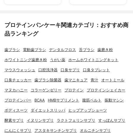
プロテインパンケーキ関連カテゴリ：おすすめ商
品ランキング
歯ブラシ
電動歯ブラシ
デンタルフロス
舌ブラシ
歯磨き粉
ホワイトニング歯磨き粉
うがい薬
ホームホワイトニングキット
マウスウォッシュ
口腔洗浄器
口臭サプリ
口臭タブレット
口臭チェッカー
歯ブラシ除菌器
歯マニキュア
青汁
オートミール
マヌカハニー
コラーゲンゼリー
プロテイン
プロテインシェイカー
プロテインバー
BCAA
HMBサプリメント
腹筋ベルト
振動マシン
ボディスーツ
ダイエットスリッパ
ヒップアップショーツ
酵素サプリ
イヌリンサプリ
ラクトフェリンサプリ
すっぽんサプリ
にんにくサプリ
アスタキサンチンサプリ
オルニチンサプリ