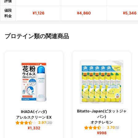
評価
値段
¥1,126
¥4,860
¥5,346
料金
プロテイン類の関連商品
Bitatto-Japan(ビタットジャ
IHADA(イハダ)
パン)
アレルスクリーン EX
オクチレモン
3.97
(26)
3.70
¥1,332
(5)
¥998