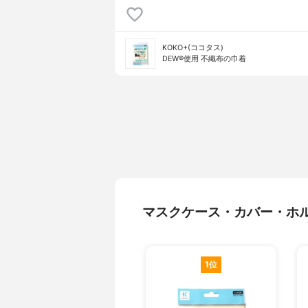
KOKO+(ココタス)
DEW®使用 不織布の巾着
マスクケース・カバー・ホ
1位