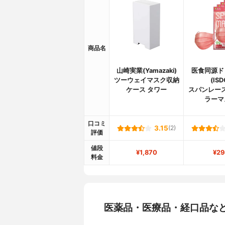
商品名
山崎実業(Yamazaki)
医食同源ド
ツーウェイマスク収納
(ISD
ケース タワー
スパンレー
ラーマ
口コミ
3.15
(2)
評価
値段
¥1,870
¥29
料金
医薬品・医療品・経口品な