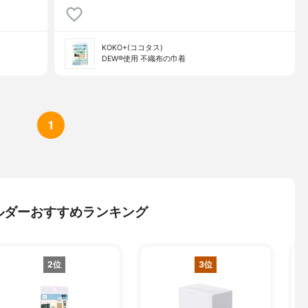
KOKO+(ココタス)
DEW®使用 不織布の巾着
1
ルダーおすすめランキング
2位
3位