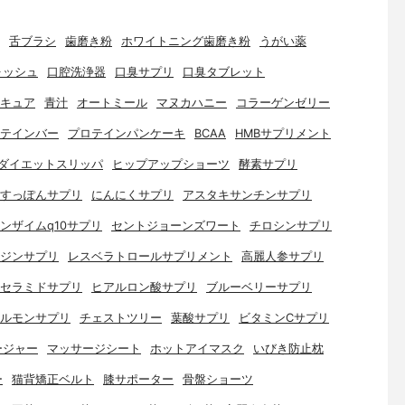
舌ブラシ
歯磨き粉
ホワイトニング歯磨き粉
うがい薬
ォッシュ
口腔洗浄器
口臭サプリ
口臭タブレット
キュア
青汁
オートミール
マヌカハニー
コラーゲンゼリー
テインバー
プロテインパンケーキ
BCAA
HMBサプリメント
ダイエットスリッパ
ヒップアップショーツ
酵素サプリ
すっぽんサプリ
にんにくサプリ
アスタキサンチンサプリ
ンザイムq10サプリ
セントジョーンズワート
チロシンサプリ
ジンサプリ
レスベラトロールサプリメント
高麗人参サプリ
セラミドサプリ
ヒアルロン酸サプリ
ブルーベリーサプリ
ルモンサプリ
チェストツリー
葉酸サプリ
ビタミンCサプリ
ージャー
マッサージシート
ホットアイマスク
いびき防止枕
ー
猫背矯正ベルト
膝サポーター
骨盤ショーツ