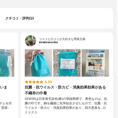
クチコミ・評判(2)
コスメと口コミが大好きな専業主婦
kirakiranoriko
5.00
いま
抗菌・抗ウイルス・防カビ・消臭効果効果がある
不織布の巾着
DEW(R)は日本蚕毛染色(株)の登録商標で、青色なのは、抗
イテムを沢
菌の印です。銅を繊維に化学結合させたもので、抗菌・抗
「清潔」
ウイルス・防カビ・消臭効果効果があり、四大悪臭を…
続
きを見る