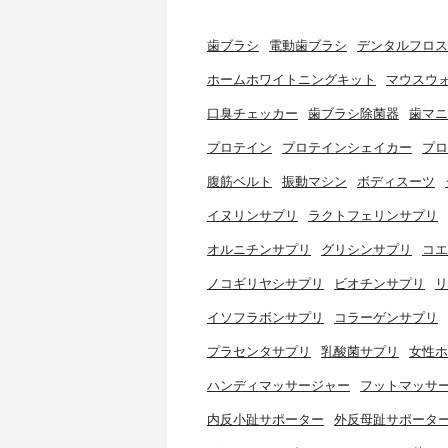
歯ブラシ
電動歯ブラシ
デンタルフロス
ホームホワイトニングキット
マウスウ
口臭チェッカー
歯ブラシ除菌器
歯マニ
プロテイン
プロテインシェイカー
プロ
腹筋ベルト
振動マシン
ボディスーツ
イヌリンサプリ
ラクトフェリンサプリ
オルニチンサプリ
グリシンサプリ
コエ
ノコギリヤシサプリ
ビオチンサプリ
リ
イソフラボンサプリ
コラーゲンサプリ
プラセンタサプリ
乳酸菌サプリ
女性ホ
ハンディマッサージャー
フットマッサ
内反小趾サポーター
外反母趾サポータ