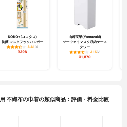
U
KOKO+(ココタス)
山崎実業(Yamazaki)
抗菌 マスクフックハンガー
ツーウェイマスク収納ケース
タワー
3.61
(1)
¥398
3.15
(2)
¥1,870
W®使用 不織布の巾着の類似商品：評価・料金比較