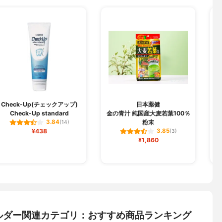
Check-Up(チェックアップ)
日本薬健
Check-Up standard
金の青汁 純国産大麦若葉100％
粉末
3.84
(14)
¥438
3.85
(3)
¥1,860
ルダー関連カテゴリ：おすすめ商品ランキング