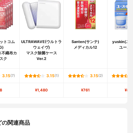
ットコム
ULTRAWAVE(ウルトラ
Santen(サンテ)
yuskin(
G)
ウェイヴ)
メディカル12
ユースキ
ス不織布カ
マスク除菌ケース
スク
Ver.2
3.15
(7)
3.15
(1)
3.15
(2)
8
¥1,480
¥761
¥84
どの関連商品