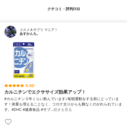
クチコミ・評判(13)
コスメ＆サプリ マニア！
あすかんち。
5.00
カルニチンでエクササイズ効果アップ！
#カルニチン３年くらい飲んでいます♪毎朝運動をする前にとっていま
す！体重も増えることなく、コロナ太りからも難なくのがれられていま
す。#DHC #健康食品 #サプ…
続きを見る