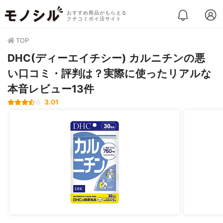
おすすめ商品がもらえる
クチコミポイ活サイト
TOP
DHC(ディーエイチシー) カルニチンの悪
い口コミ・評判は？実際に使ったリアルな
本音レビュー13件
3.01