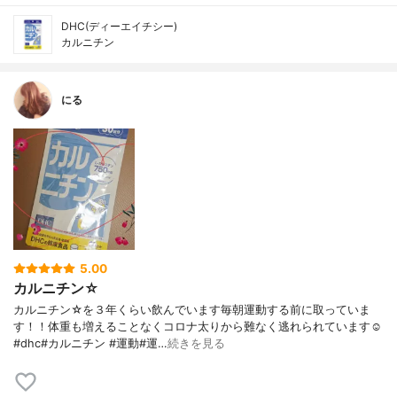
DHC(ディーエイチシー)
カルニチン
にる
5.00
カルニチン☆
カルニチン☆を３年くらい飲んでいます毎朝運動する前に取っていま
す！！体重も増えることなくコロナ太りから難なく逃れられています☺️
#dhc#カルニチン #運動#運…
続きを見る