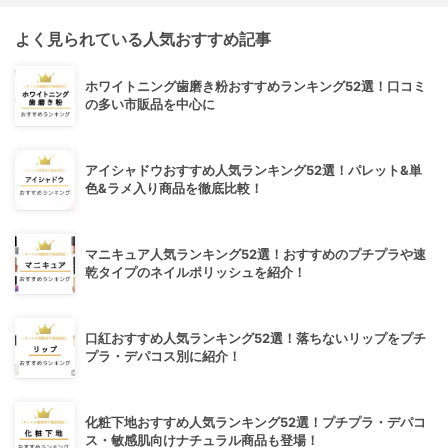
よく見られている人気おすすめ記事
ホワイトニング歯磨き粉おすすめランキング52選！口コミ
の多い市販品を中心に
アイシャドウおすすめ人気ランキング52選！パレット&単
色&ラメ入り商品を徹底比較！
マニキュア人気ランキング52選！おすすめのプチプラや速
乾タイプのネイルポリッシュを紹介！
口紅おすすめ人気ランキング52選！落ちないリップをプチ
プラ・デパコス別に紹介！
化粧下地おすすめ人気ランキング52選！プチプラ・デパコ
ス・敏感肌向けナチュラル商品も登場！