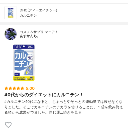
DHC(ディーエイチシー)
カルニチン
コスメ＆サプリ マニア！
あすかんち。
5.00
40代からのダイエットにカルニチン！
#カルニチン40代になると、ちょっとやそっとの運動量では痩せなくな
りました。そこでカルニチンのチカラを借りることに。１袋を飲み終え
る頃から成果がでました。同じ運…
続きを見る