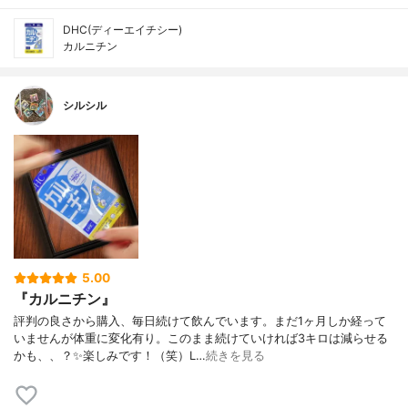
DHC(ディーエイチシー)
カルニチン
シルシル
5.00
『カルニチン』
評判の良さから購入、毎日続けて飲んでいます。まだ1ヶ月しか経って
いませんが体重に変化有り。このまま続けていければ3キロは減らせる
かも、、？✨楽しみです！（笑）L…
続きを見る