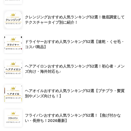
クレンジングおすすめ人気ランキング52選！徹底調査して
テクスチャータイプ別に紹介！
ドライヤーおすすめ人気ランキング52選【速乾・くせ毛・
コスパ商品】
ヘアアイロンおすすめ人気ランキング52選！初心者・メン
ズ向け・海外対応も♪
ヘアオイルおすすめ人気ランキング52選【プチプラ・髪質
別やメンズ向けも！】
フライパンおすすめ人気ランキング52選！【焦げ付かな
い・長持ち！2026最新】