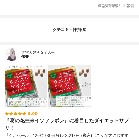
記載情報ミス報告
クチコミ・評判(8)
美容大好き女子大生
優亜
5.00
『葛の花由来イソフラボン』に着目したダイエットサプ
リ！
『シボヘール』120粒 (30日分)／3,218円 (税込)〈こんな方におすす