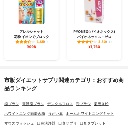
アレルシャット
PYONEX(パイオネックス)
花粉 イオンでブロック
パイオネックス・ゼロ
3.85
3.80
(1)
(14)
¥998
¥1,760
市販ダイエットサプリ関連カテゴリ：おすすめ商
品ランキング
歯ブラシ
電動歯ブラシ
デンタルフロス
舌ブラシ
歯磨き粉
ホワイトニング歯磨き粉
うがい薬
ホームホワイトニングキット
マウスウォッシュ
口腔洗浄器
口臭サプリ
口臭タブレット