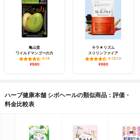
亀山堂
キラ★リズム
ワイルドマンゴーの力
スリリンファイア
4.14
4.13
(12)
¥980
¥980
ハーブ健康本舗 シボヘールの類似商品：評価・
料金比較表