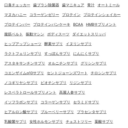
口臭チェッカー
歯ブラシ除菌器
歯マニキュア
青汁
オートミール
マヌカハニー
コラーゲンゼリー
プロテイン
プロテインシェイカー
プロテインバー
プロテインパンケーキ
BCAA
HMBサプリメント
腹筋ベルト
振動マシン
ボディスーツ
ダイエットスリッパ
ヒップアップショーツ
酵素サプリ
イヌリンサプリ
ラクトフェリンサプリ
すっぽんサプリ
にんにくサプリ
アスタキサンチンサプリ
オルニチンサプリ
グリシンサプリ
コエンザイムq10サプリ
セントジョーンズワート
チロシンサプリ
ノコギリヤシサプリ
ビオチンサプリ
リジンサプリ
レスベラトロールサプリメント
高麗人参サプリ
イソフラボンサプリ
コラーゲンサプリ
セラミドサプリ
ヒアルロン酸サプリ
ブルーベリーサプリ
プラセンタサプリ
乳酸菌サプリ
女性ホルモンサプリ
チェストツリー
葉酸サプリ