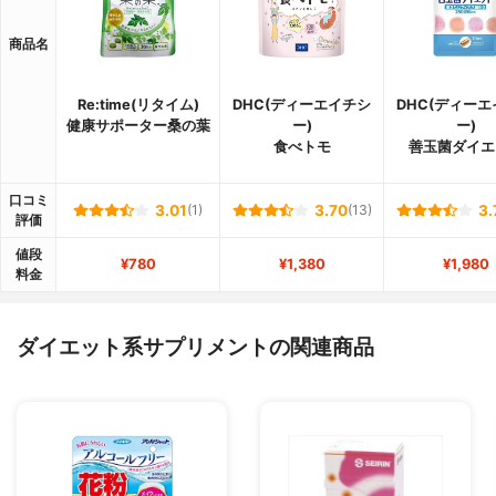
商品名
Re:time(リタイム)
DHC(ディーエイチシ
DHC(ディー
健康サポーター桑の葉
ー)
ー)
食べトモ
善玉菌ダイエ
口コミ
3.01
(1)
3.70
(13)
3.
評価
値段
¥780
¥1,380
¥1,980
料金
ダイエット系サプリメントの関連商品