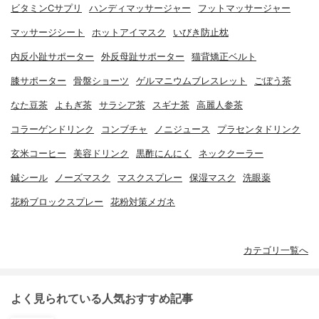
ビタミンCサプリ
ハンディマッサージャー
フットマッサージャー
マッサージシート
ホットアイマスク
いびき防止枕
内反小趾サポーター
外反母趾サポーター
猫背矯正ベルト
膝サポーター
骨盤ショーツ
ゲルマニウムブレスレット
ごぼう茶
なた豆茶
よもぎ茶
サラシア茶
スギナ茶
高麗人参茶
コラーゲンドリンク
コンブチャ
ノニジュース
プラセンタドリンク
玄米コーヒー
美容ドリンク
黒酢にんにく
ネッククーラー
鍼シール
ノーズマスク
マスクスプレー
保湿マスク
洗眼薬
花粉ブロックスプレー
花粉対策メガネ
カテゴリ一覧へ
よく見られている人気おすすめ記事