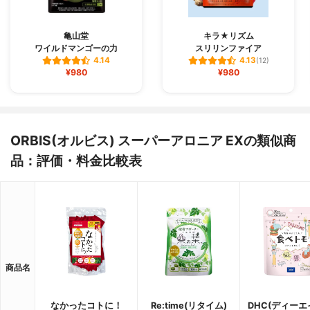
亀山堂
キラ★リズム
ワイルドマンゴーの力
スリリンファイア
4.14
4.13
(12)
¥980
¥980
ORBIS(オルビス) スーパーアロニア EXの類似商
品：評価・料金比較表
商品名
なかったコトに！
Re:time(リタイム)
DHC(ディー