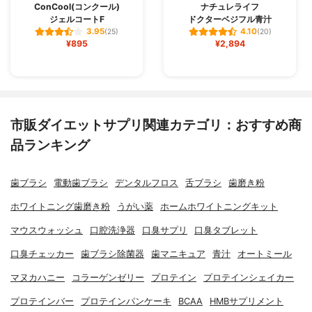
ConCool(コンクール)
ナチュレライフ
ジェルコートF
ドクターベジフル青汁
3.95
4.10
(25)
(20)
¥895
¥2,894
市販ダイエットサプリ関連カテゴリ：おすすめ商
品ランキング
歯ブラシ
電動歯ブラシ
デンタルフロス
舌ブラシ
歯磨き粉
ホワイトニング歯磨き粉
うがい薬
ホームホワイトニングキット
マウスウォッシュ
口腔洗浄器
口臭サプリ
口臭タブレット
口臭チェッカー
歯ブラシ除菌器
歯マニキュア
青汁
オートミール
マヌカハニー
コラーゲンゼリー
プロテイン
プロテインシェイカー
プロテインバー
プロテインパンケーキ
BCAA
HMBサプリメント