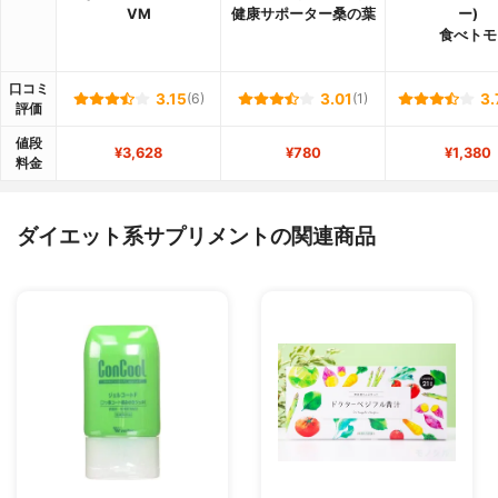
VM
健康サポーター桑の葉
ー)
食べトモ
口コミ
3.15
(6)
3.01
(1)
3.
評価
値段
¥3,628
¥780
¥1,380
料金
ダイエット系サプリメントの関連商品