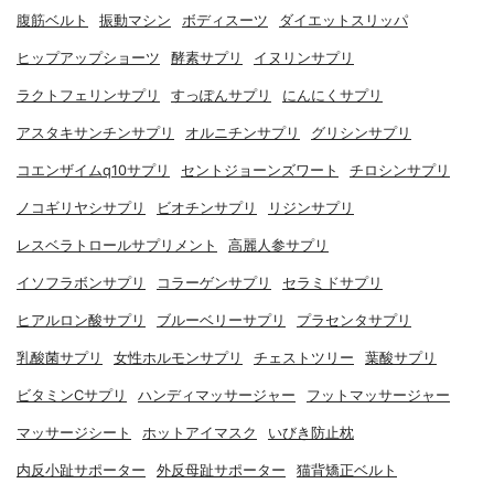
腹筋ベルト
振動マシン
ボディスーツ
ダイエットスリッパ
ヒップアップショーツ
酵素サプリ
イヌリンサプリ
ラクトフェリンサプリ
すっぽんサプリ
にんにくサプリ
アスタキサンチンサプリ
オルニチンサプリ
グリシンサプリ
コエンザイムq10サプリ
セントジョーンズワート
チロシンサプリ
ノコギリヤシサプリ
ビオチンサプリ
リジンサプリ
レスベラトロールサプリメント
高麗人参サプリ
イソフラボンサプリ
コラーゲンサプリ
セラミドサプリ
ヒアルロン酸サプリ
ブルーベリーサプリ
プラセンタサプリ
乳酸菌サプリ
女性ホルモンサプリ
チェストツリー
葉酸サプリ
ビタミンCサプリ
ハンディマッサージャー
フットマッサージャー
マッサージシート
ホットアイマスク
いびき防止枕
内反小趾サポーター
外反母趾サポーター
猫背矯正ベルト