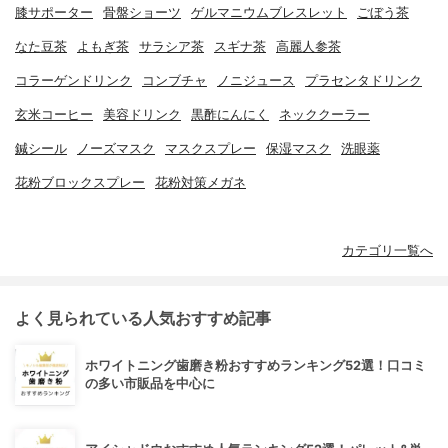
膝サポーター
骨盤ショーツ
ゲルマニウムブレスレット
ごぼう茶
なた豆茶
よもぎ茶
サラシア茶
スギナ茶
高麗人参茶
コラーゲンドリンク
コンブチャ
ノニジュース
プラセンタドリンク
玄米コーヒー
美容ドリンク
黒酢にんにく
ネッククーラー
鍼シール
ノーズマスク
マスクスプレー
保湿マスク
洗眼薬
花粉ブロックスプレー
花粉対策メガネ
カテゴリ一覧へ
よく見られている人気おすすめ記事
ホワイトニング歯磨き粉おすすめランキング52選！口コミ
の多い市販品を中心に