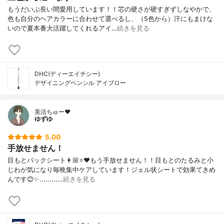
もうだいぶ長い間愛用しています！！芯の硬さが硬すぎずしなやかで、
色も自分のヘアカラーに合わせて選べるし、（5色から）汗にもまけな
いので夏本番大活躍してくれるアイ…
続きを見る
DHC(ディーエイチシー)
デザイニングペンシル アイブロー
美活ちゅー❤️
ゆずゆ
5.00
手放せません！
目もとパックシート👩🏼⭐️❤️もう手放せません！！目もとのたるみと小
じわが気になり毎晩集中ケアしています！ジェル状シートで効果てきめ
んです😊✨.........…
続きを見る