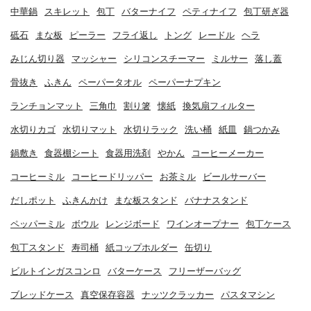
中華鍋
スキレット
包丁
バターナイフ
ペティナイフ
包丁研ぎ器
砥石
まな板
ピーラー
フライ返し
トング
レードル
ヘラ
みじん切り器
マッシャー
シリコンスチーマー
ミルサー
落し蓋
骨抜き
ふきん
ペーパータオル
ペーパーナプキン
ランチョンマット
三角巾
割り箸
懐紙
換気扇フィルター
水切りカゴ
水切りマット
水切りラック
洗い桶
紙皿
鍋つかみ
鍋敷き
食器棚シート
食器用洗剤
やかん
コーヒーメーカー
コーヒーミル
コーヒードリッパー
お茶ミル
ビールサーバー
だしポット
ふきんかけ
まな板スタンド
バナナスタンド
ペッパーミル
ボウル
レンジボード
ワインオープナー
包丁ケース
包丁スタンド
寿司桶
紙コップホルダー
缶切り
ビルトインガスコンロ
バターケース
フリーザーバッグ
ブレッドケース
真空保存容器
ナッツクラッカー
パスタマシン