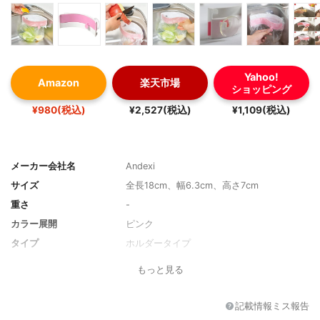
Yahoo!
Amazon
楽天市場
ショッピング
¥980(税込)
¥2,527(税込)
¥1,109(税込)
メーカー会社名
Andexi
サイズ
全長18cm、幅6.3cm、高さ7cm
重さ
-
カラー展開
ピンク
タイプ
ホルダータイプ
材質
本体:ポリプロピレン、蓋:ポリエチレン、吸
もっと見る
盤:塩化ビニル樹脂、補助パーツ:ポリプロピ
レン
記載情報ミス報告
折りたたみ
不可