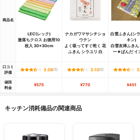
商品名
LEC(レック)
ナカガワマサシチショ
白雪ふきん(シ
激落ちクロス お徳用10
ウテン
キン)
枚入 30×30cm
よく吸ってすぐ乾く 花
白雪友禅ふきん
ふきん シラユリ 白
ー★ぱんだ イ
口コミ
3.08
(1)
3.10
(1)
3
評価
値段
¥575
¥770
¥451
料金
キッチン消耗備品の関連商品