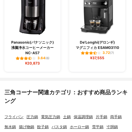
Panasonic(パナソニック)
De'Longhi(デロンギ)
沸騰浄水コーヒーメーカー
マグニフィカ ESAM03110
NC-A57
3.72
(7)
¥37,555
3.64
(6)
¥20,873
三角コーナー関連カテゴリ：おすすめ商品ランキ
ング
フライパン
圧力鍋
電気圧力鍋
土鍋
保温調理鍋
片手鍋
両手鍋
無水鍋
揚げ物鍋
餃子鍋
パスタ鍋
ホーロー鍋
雪平鍋
寸胴鍋