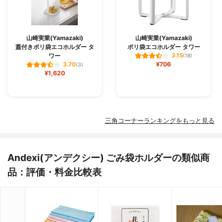
山崎実業(Yamazaki)
山崎実業(Yamazaki)
蓋付きポリ袋エコホルダー タ
ポリ袋エコホルダー タワー
ワー
3.15
(18)
¥706
3.70
(3)
¥1,620
三角コーナーランキングをもっと見る
Andexi(アンデクシー) ごみ袋ホルダーの類似商
品：評価・料金比較表