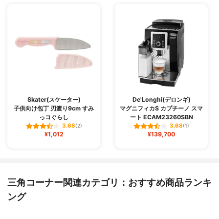
Skater(スケーター)
De'Longhi(デロンギ)
子供向け包丁 刃渡り9cm すみ
マグニフィカS カプチーノ スマ
っコぐらし
ート ECAM23260SBN
3.68
3.68
(2)
(1)
¥1,012
¥139,700
三角コーナー関連カテゴリ：おすすめ商品ランキ
ング