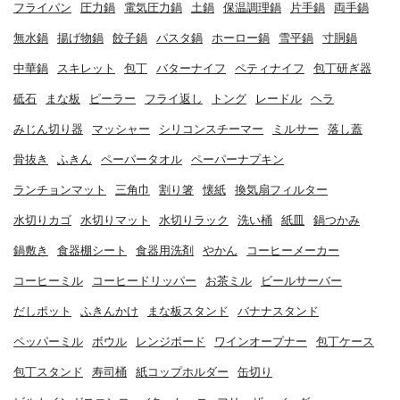
フライパン
圧力鍋
電気圧力鍋
土鍋
保温調理鍋
片手鍋
両手鍋
無水鍋
揚げ物鍋
餃子鍋
パスタ鍋
ホーロー鍋
雪平鍋
寸胴鍋
中華鍋
スキレット
包丁
バターナイフ
ペティナイフ
包丁研ぎ器
砥石
まな板
ピーラー
フライ返し
トング
レードル
ヘラ
みじん切り器
マッシャー
シリコンスチーマー
ミルサー
落し蓋
骨抜き
ふきん
ペーパータオル
ペーパーナプキン
ランチョンマット
三角巾
割り箸
懐紙
換気扇フィルター
水切りカゴ
水切りマット
水切りラック
洗い桶
紙皿
鍋つかみ
鍋敷き
食器棚シート
食器用洗剤
やかん
コーヒーメーカー
コーヒーミル
コーヒードリッパー
お茶ミル
ビールサーバー
だしポット
ふきんかけ
まな板スタンド
バナナスタンド
ペッパーミル
ボウル
レンジボード
ワインオープナー
包丁ケース
包丁スタンド
寿司桶
紙コップホルダー
缶切り