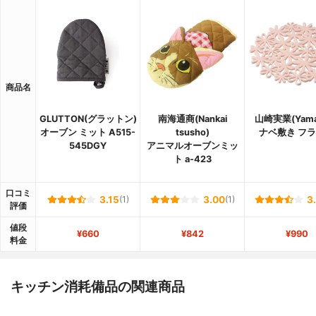
商品名
GLUTTON(グラットン)
南海通商(Nankai
山崎実業(Yamaz
オーブン ミット A515-
tsusho)
ナベ敷き フ
545DGY
アニマルオーブンミッ
ト a-423
口コミ
3.15
(1)
3.00
(1)
3
評価
値段
¥660
¥842
¥990
料金
キッチン消耗備品の関連商品