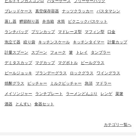
ビルトインガスコンロ
バターケース
フリーザーバッグ
ブレッドケース
真空保存容器
ナッツクラッカー
パスタマシン
蒸し器
鰹節削り器
弁当箱
水筒
ピクニックバスケット
ランチバッグ
プリンカップ
マドレーヌ型
マフィン型
口金
泡立て器
絞り袋
キッチンスケール
キッチンタイマー
計量カップ
計量スプーン
スプーン
フォーク
箸
トレイ
タンブラー
デミタスカップ
マグカップ
マグボトル
ビールグラス
ビールジョッキ
ブランデーグラス
ロックグラス
ワイングラス
焼酎グラス
ピッチャー
ミルクピッチャー
急須
マドラー
メイソンジャー
ランチプレート
ラーメンどんぶり
レンゲ
菜箸
酒器
とんすい
食器セット
カテゴリ一覧へ