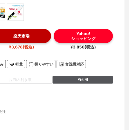
Yahoo!
楽天市場
ショッピング
¥3,678(税込)
¥3,850(税込)
み
軽量
握りやすい
食洗機対応
両刃用
片刃(左利き用）
会社