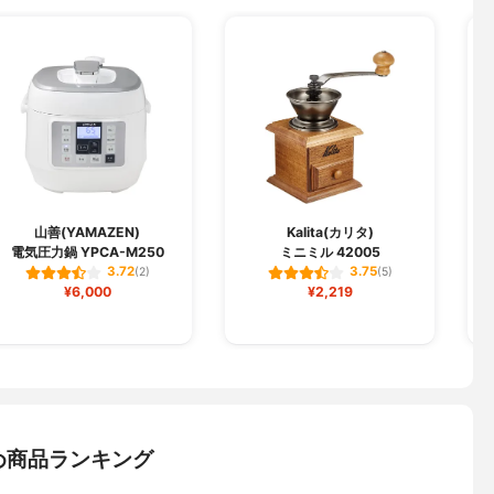
山善(YAMAZEN)
Kalita(カリタ)
電気圧力鍋 YPCA-M250
ミニミル 42005
真
3.72
3.75
(2)
(5)
¥6,000
¥2,219
め商品ランキング