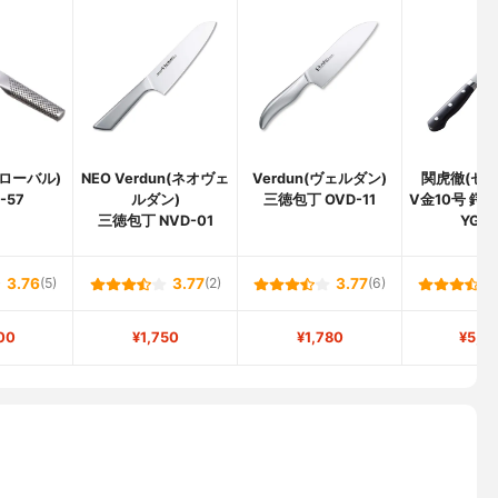
グローバル)
NEO Verdun(ネオヴェ
Verdun(ヴェルダン)
関虎徹(セキ
-57
ルダン)
三徳包丁 OVD-11
V金10号 鍔
三徳包丁 NVD-01
YG3
3.76
(5)
3.77
(2)
3.77
(6)
00
¥1,750
¥1,780
¥5,8