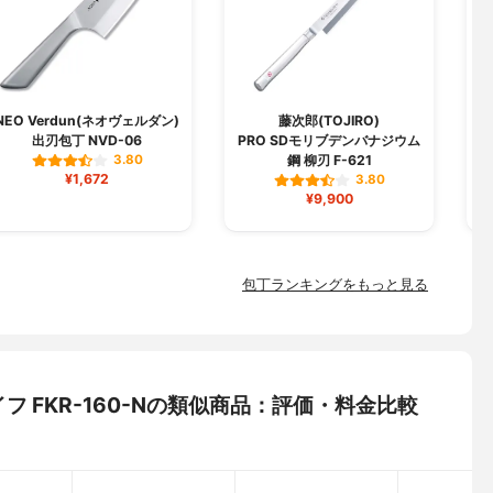
NEO Verdun(ネオヴェルダン)
藤次郎(TOJIRO)
出刃包丁 NVD-06
PRO SDモリブデンバナジウム
鋼 柳刃 F-621
3.80
¥1,672
3.80
¥9,900
包丁ランキングをもっと見る
ナイフ FKR-160-Nの類似商品：評価・料金比較