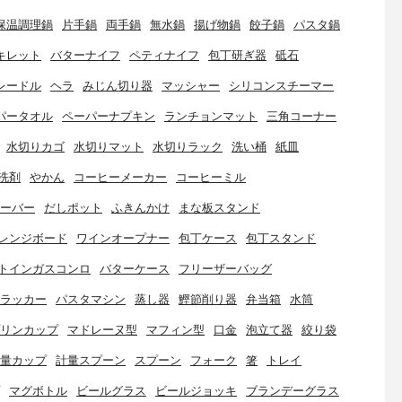
保温調理鍋
片手鍋
両手鍋
無水鍋
揚げ物鍋
餃子鍋
パスタ鍋
キレット
バターナイフ
ペティナイフ
包丁研ぎ器
砥石
レードル
ヘラ
みじん切り器
マッシャー
シリコンスチーマー
パータオル
ペーパーナプキン
ランチョンマット
三角コーナー
水切りカゴ
水切りマット
水切りラック
洗い桶
紙皿
洗剤
やかん
コーヒーメーカー
コーヒーミル
ーバー
だしポット
ふきんかけ
まな板スタンド
レンジボード
ワインオープナー
包丁ケース
包丁スタンド
トインガスコンロ
バターケース
フリーザーバッグ
ラッカー
パスタマシン
蒸し器
鰹節削り器
弁当箱
水筒
リンカップ
マドレーヌ型
マフィン型
口金
泡立て器
絞り袋
量カップ
計量スプーン
スプーン
フォーク
箸
トレイ
マグボトル
ビールグラス
ビールジョッキ
ブランデーグラス