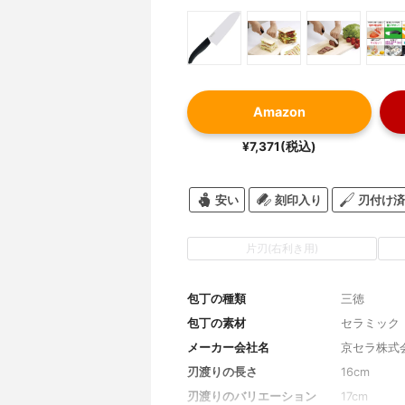
Amazon
¥7,371(税込)
安い
刻印入り
刃付け済
片刃(右利き用)
包丁の種類
三徳
包丁の素材
セラミック
メーカー会社名
京セラ株式
刃渡りの長さ
16cm
刃渡りのバリエーション
17cm