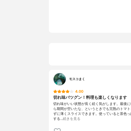
刃の色
ホワイト
付属品
なし
セット商品
なし
重さ
98g
モスコまく
4.00
切れ味バツグン！料理も楽しくなります
切れ味がいい状態が長く続く気がします。最後に
ら期間が空いたな、というときでも完熟のトマト
ずに薄くスライスできます。使っていると茶色っ
する…
続きを見る